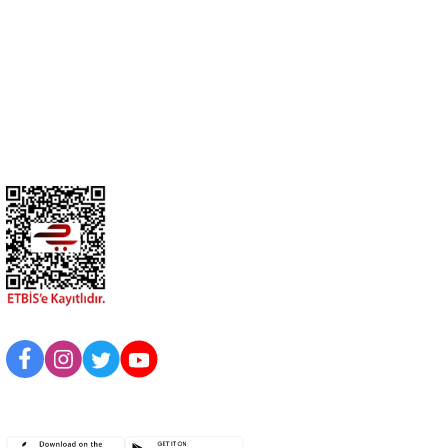
0274 412 52 47
Üyelik
Kurumsal
BİZİ TAKİP EDİN
UYGULAMAMIZI İNDİRİN