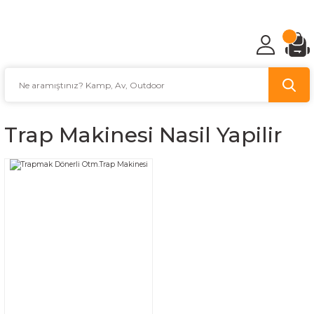
TÜRKİYE'NİN AV VE KAMP MALZEMECİSİ
Trap Makinesi Nasil Yapilir