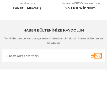
Her siparişte
Havale ve EFT Ödemelerinde
Taksitli Alışveriş
%5 Ekstra İndirim
HABER BÜLTENİMİZE KAYDOLUN
Yeniliklerden ve kampanyalardan haberdar olmak için haber bültenimize
kaydolun
Cihan Av İnş. İth. İhrc. San. Tic. Ltd. Şti. Özyurt Mah. Nakipoğlu Cad.
No:21 Gediz- Kütahya / Türkiye
cihangir@cihanav.com