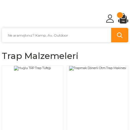
TÜRKİYE'NİN AV VE KAMP MALZEMECİSİ
Trap Malzemeleri