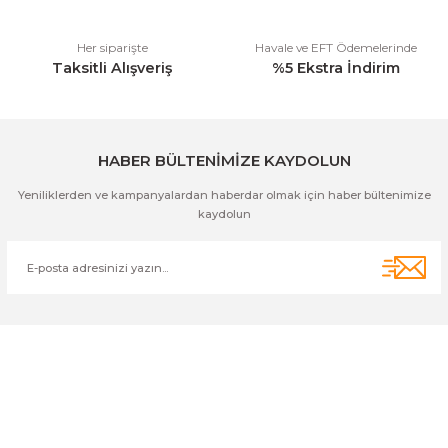
Her siparişte
Havale ve EFT Ödemelerinde
Taksitli Alışveriş
%5 Ekstra İndirim
HABER BÜLTENİMİZE KAYDOLUN
Yeniliklerden ve kampanyalardan haberdar olmak için haber bültenimize
kaydolun
Cihan Av İnş. İth. İhrc. San. Tic. Ltd. Şti. Özyurt Mah. Nakipoğlu Cad.
No:21 Gediz- Kütahya / Türkiye
cihangir@cihanav.com