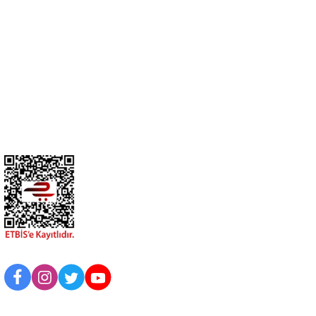
0274 412 52 47
Üyelik
Kurumsal
BİZİ TAKİP EDİN
UYGULAMAMIZI İNDİRİN