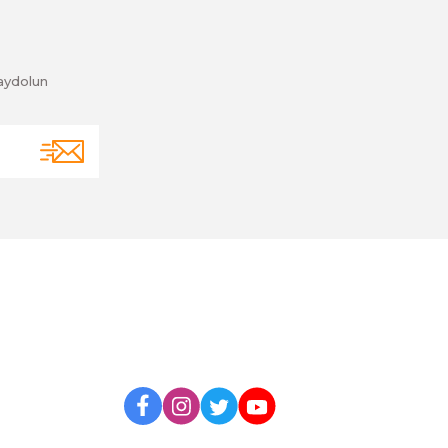
aydolun
BİZİ TAKİP EDİN