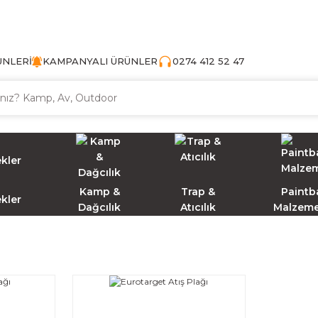
TÜRKİYE'NİN AV VE KAMP MALZEMECİSİ
ÜNLERİ
KAMPANYALI ÜRÜNLER
0274 412 52 47
Kamp &
Trap &
Paintba
ekler
Dağcılık
Atıcılık
Malzeme