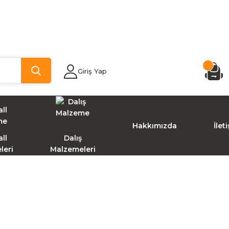
Giriş Yap
Hakkımızda
İlet
ll
Dalış
leri
Malzemeleri