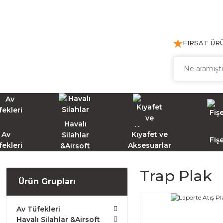
FIRSAT ÜR
Havalı
Av
Kıyafet ve
Silahlar
Fiş
fekleri
Aksesuarlar
&Airsoft
Trap Plak
Ürün Grupları
Av Tüfekleri
Havalı Silahlar &Airsoft