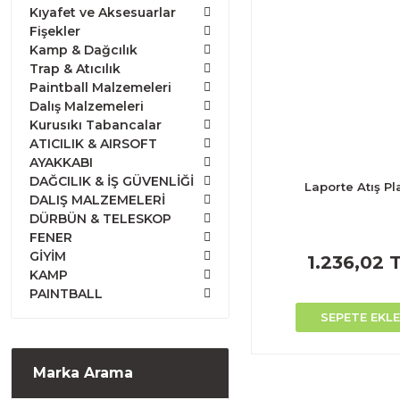
Kıyafet ve Aksesuarlar
Fişekler
Kamp & Dağcılık
Trap & Atıcılık
Paintball Malzemeleri
Dalış Malzemeleri
Kurusıkı Tabancalar
ATICILIK & AIRSOFT
AYAKKABI
DAĞCILIK & İŞ GÜVENLİĞİ
Laporte Atış Pl
DALIŞ MALZEMELERİ
DÜRBÜN & TELESKOP
FENER
GİYİM
1.236,02 
KAMP
PAINTBALL
SEPETE EKLE
Marka Arama