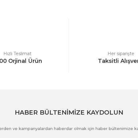
a yetersiz gördüğünüz noktaları öneri formunu kullanarak tarafımıza ilet
Bu ürüne ilk yorumu siz yapın!
Yorum Yaz
Hızlı Teslimat
Her siparişte
00 Orjinal Ürün
Taksitli Alışve
Gönder
HABER BÜLTENİMİZE KAYDOLUN
klerden ve kampanyalardan haberdar olmak için haber bültenimize k