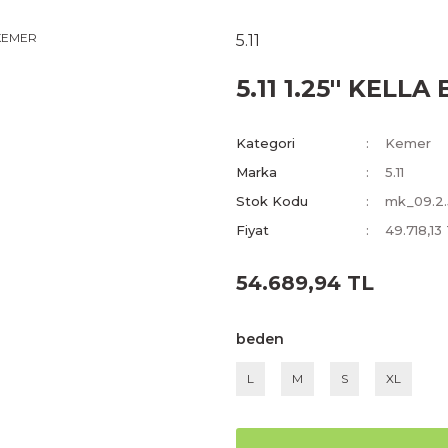
5.11
5.11 1.25'' KELL
Kategori
Kemer
Marka
5.11
Stok Kodu
mk_09.2.5
Fiyat
49.718,13
54.689,94 TL
beden
L
M
S
XL