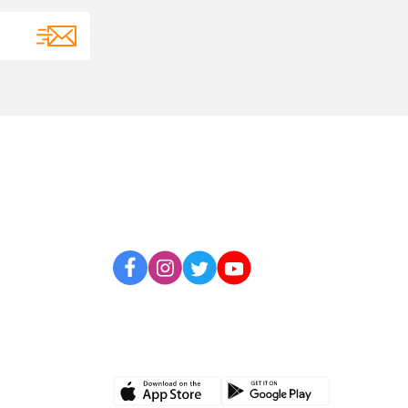
BİZİ TAKİP EDİN
UYGULAMAMIZI İNDİRİN