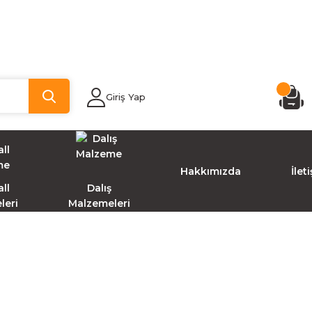
Giriş Yap
Hakkımızda
İlet
ll
Dalış
leri
Malzemeleri