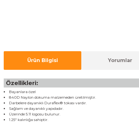
Ürün Bilgisi
Yorumlar
Özellikleri:
Bayanlara özel
840D Naylon dokuma malzemeden üretilmiştir.
Darbelere dayanıklı Duraflex® tokası vardır.
Sağlam ve dayanıklı yapıdadır.
Üzerinde 5.11 logosu bulunur.
1.25" kalınlığa sahiptir.