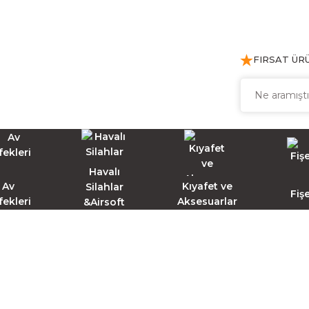
FIRSAT ÜR
Havalı
Av
Kıyafet ve
Silahlar
Fiş
fekleri
Aksesuarlar
&Airsoft