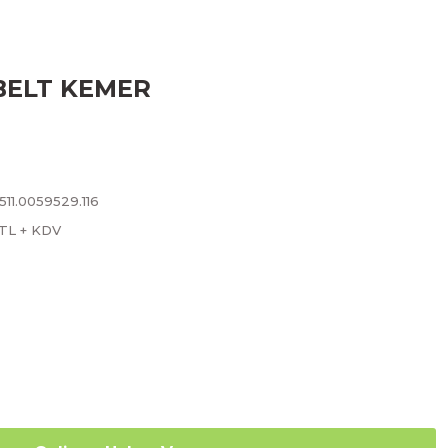
A BELT KEMER
11.0059529.116
 TL + KDV