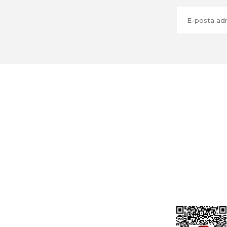
Üyelik
Cihan Av İnş. İth. İhrc. San. Tic. Ltd. Şti.
Özyurt Mah. Nakipoğlu Cad. No:21
Gediz- Kütahya / Türkiye
Yeni Üyelik
Üye Girişi
cihangir@cihanav.com
Şifremi Unut
0274 412 52 47