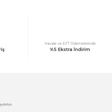
ebilirsiniz.
Havale ve EFT Ödemelerinde
riş
%5 Ekstra İndirim
aydolun