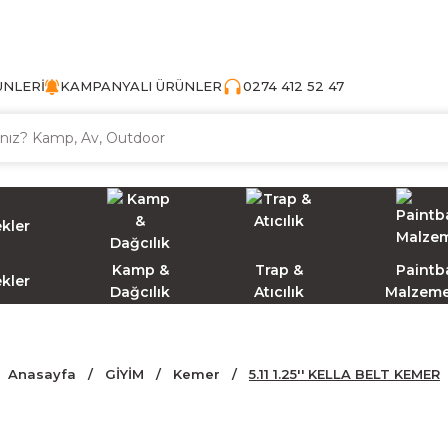
TÜRKİYE'NİN AV VE KAMP MALZEMECİSİ
ÜNLERİ
KAMPANYALI ÜRÜNLER
0274 412 52 47
Kamp &
Trap &
Paintba
ekler
Dağcılık
Atıcılık
Malzeme
Anasayfa
GİYİM
Kemer
5.11 1.25'' KELLA BELT KEMER