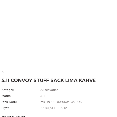
5.11
5.11 CONVOY STUFF SACK LIMA KAHVE
Kategori
Aksesuarlar
Marka
5.11
Stok Kodu
mk_19.2.511.0056604.134.0OS
Fiyat
82.851,41 TL + KDV