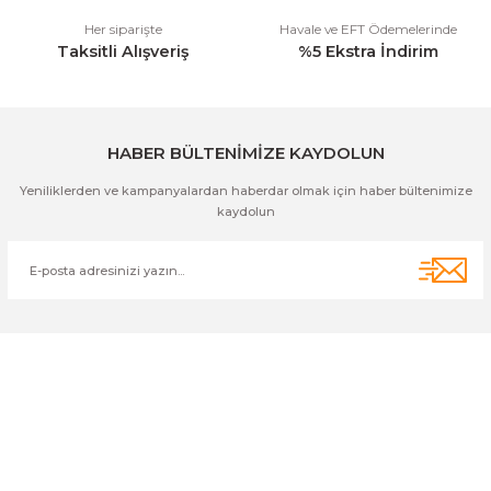
Her siparişte
Havale ve EFT Ödemelerinde
Taksitli Alışveriş
%5 Ekstra İndirim
Gönder
HABER BÜLTENİMİZE KAYDOLUN
Yeniliklerden ve kampanyalardan haberdar olmak için haber bültenimize
kaydolun
Cihan Av İnş. İth. İhrc. San. Tic. Ltd. Şti. Özyurt Mah. Nakipoğlu Cad.
No:21 Gediz- Kütahya / Türkiye
cihangir@cihanav.com