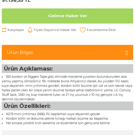
91.136,55 TL
Gelince Haber Ver
Karşılaştır
Fiyatı Düşünce Haber Ver
Ürün Bilgisi
Ürün Açıklaması:
550 kordon ve Riggers Tape gibi, elinizde malzeme çuvalları bulundururken asla
yanlış yapmış olmazsınız. Bir noktada buna ihtiyacınız olacak, bu yüzden PU kaplı,
suya dayanıklı, mini yırtılmaz gövdeli, kordon kilitli büzme ipli üst ve isim bandı veya
halka paneli olan bir (veya yarım düzine) taneye sahip olabilirsiniz. yama. LG Convoy
Stuff Sack, 1260 inç küp malzeme tutar ve 21 inç uzunluk x 10 inç genişlik x 6 inç
derinlik ölçülerindedir.
Ürün Özellikleri:
N219 mini yırtılmaz (N66) PU kaplamalı suya dayanıklı gövde
Kordon kilitli ve dokuma çekme tırnağı halkalı büzme ipi kapatma
Her amaca yönelik hızlı saklama ve düzenleme için geniş ana bölme