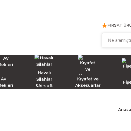
FIRSAT ÜR
Havalı
Av
Kıyafet ve
Silahlar
Fiş
fekleri
Aksesuarlar
&Airsoft
Anasa