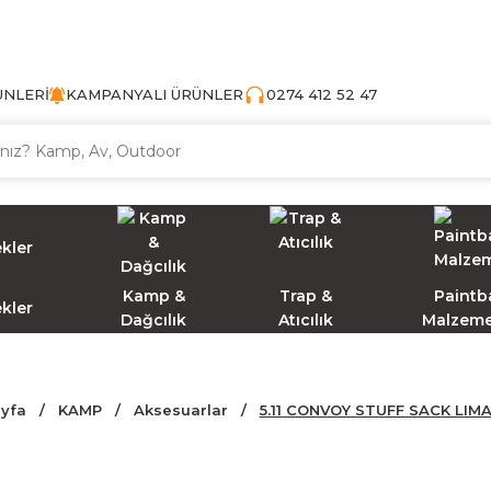
TÜRKİYE'NİN AV VE KAMP MALZEMECİSİ
ÜNLERİ
KAMPANYALI ÜRÜNLER
0274 412 52 47
Kamp &
Trap &
Paintba
ekler
Dağcılık
Atıcılık
Malzeme
yfa
KAMP
Aksesuarlar
5.11 CONVOY STUFF SACK LIMA