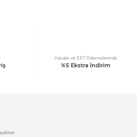
ebilirsiniz.
Havale ve EFT Ödemelerinde
riş
%5 Ekstra İndirim
aydolun