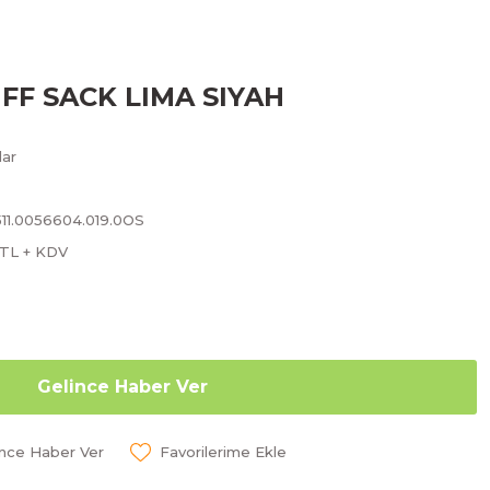
UFF SACK LIMA SIYAH
lar
511.0056604.019.0OS
 TL + KDV
Gelince Haber Ver
ünce Haber Ver