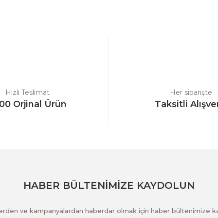
a yetersiz gördüğünüz noktaları öneri formunu kullanarak tarafımıza ilet
Bu ürüne ilk yorumu siz yapın!
Yorum Yaz
Hızlı Teslimat
Her siparişte
00 Orjinal Ürün
Taksitli Alışve
Gönder
HABER BÜLTENİMİZE KAYDOLUN
klerden ve kampanyalardan haberdar olmak için haber bültenimize k