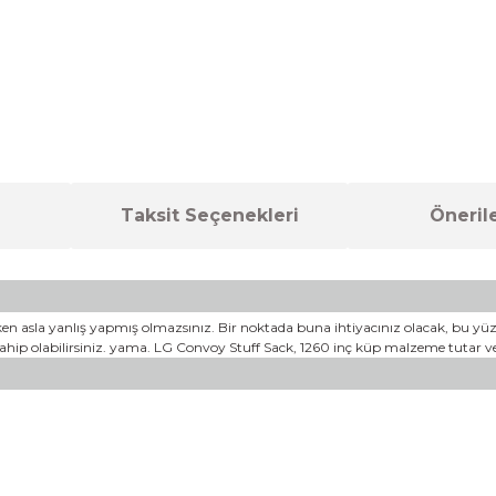
Taksit Seçenekleri
Önerile
n asla yanlış yapmış olmazsınız. Bir noktada buna ihtiyacınız olacak, bu yüzd
ahip olabilirsiniz. yama. LG Convoy Stuff Sack, 1260 inç küp malzeme tutar ve 21