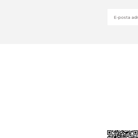
Üyelik
Cihan Av İnş. İth. İhrc. San. Tic. Ltd. Şti.
Özyurt Mah. Nakipoğlu Cad. No:21
Gediz- Kütahya / Türkiye
Yeni Üyelik
Üye Girişi
cihangir@cihanav.com
Şifremi Unut
0274 412 52 47