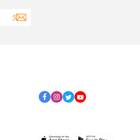
BİZİ TAKİP EDİN
UYGULAMAMIZI İNDİRİN