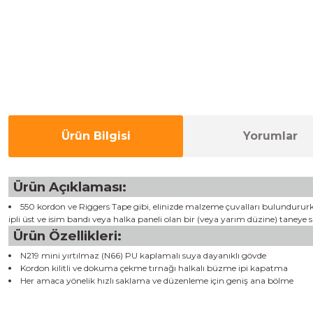
Ürün Bilgisi
Yorumlar
Ürün Açıklaması:
550 kordon ve Riggers Tape gibi, elinizde malzeme çuvalları bulundururke
ipli üst ve isim bandı veya halka paneli olan bir (veya yarım düzine) taneye s
Ürün Özellikleri:
N219 mini yırtılmaz (N66) PU kaplamalı suya dayanıklı gövde
Kordon kilitli ve dokuma çekme tırnağı halkalı büzme ipi kapatma
Her amaca yönelik hızlı saklama ve düzenleme için geniş ana bölme