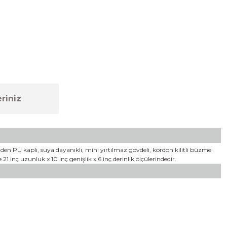
riniz
en PU kaplı, suya dayanıklı, mini yırtılmaz gövdeli, kordon kilitli büzme
 inç uzunluk x 10 inç genişlik x 6 inç derinlik ölçülerindedir.