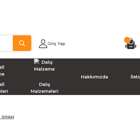
Giriş Yap
Hakkımızda
İlet
ll
Dalış
leri
Malzemeleri
 SIYAH