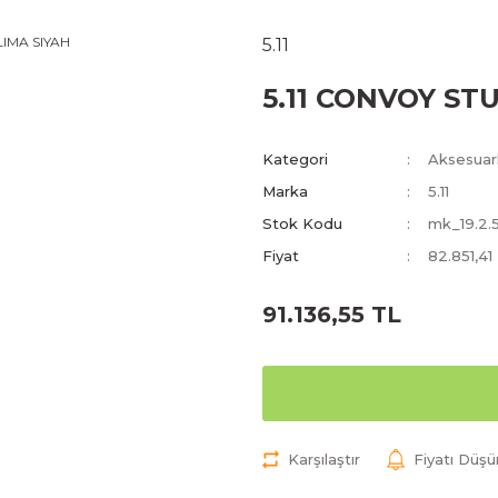
5.11
5.11 CONVOY ST
Kategori
Aksesuar
Marka
5.11
Stok Kodu
mk_19.2.
Fiyat
82.851,41
91.136,55 TL
Karşılaştır
Fiyatı Düş