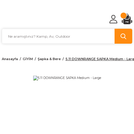
TÜRKİYE'NİN AV VE KAMP MALZEMECİSİ
Anasayfa
GİYİM
Şapka & Bere
5.11 DOWNRANGE SAPKA Medium - Lar