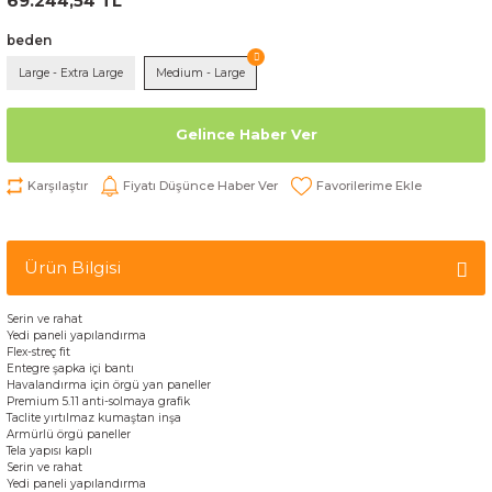
69.244,54 TL
beden
Large - Extra Large
Medium - Large
Gelince Haber Ver
Karşılaştır
Fiyatı Düşünce Haber Ver
Ürün Bilgisi
Serin
ve
rahat
Yedi
paneli yapılandırma
F
lex
-
streç
fit
E
ntegre
şapka içi bantı
Havalandırma için
örgü
yan paneller
Premium
5.11
anti-solmaya
grafik
Taclite
yırtılmaz
kumaştan
inşa
Armürlü
örgü
paneller
Tela
yapısı
kaplı
Serin
ve
rahat
Yedi
paneli yapılandırma