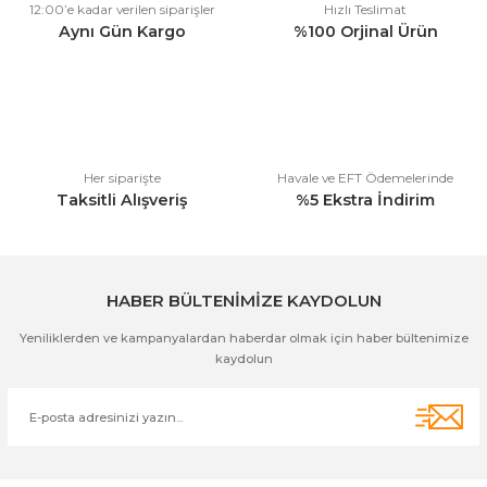
12:00’e kadar verilen siparişler
Hızlı Teslimat
Ürün açıklamasında eksik bilgiler bulunuyor.
Aynı Gün Kargo
%100 Orjinal Ürün
Ürün bilgilerinde hatalar bulunuyor.
Ürün fiyatı diğer sitelerden daha pahalı.
Bu ürüne benzer farklı alternatifler olmalı.
Her siparişte
Havale ve EFT Ödemelerinde
Taksitli Alışveriş
%5 Ekstra İndirim
Gönder
HABER BÜLTENİMİZE KAYDOLUN
Yeniliklerden ve kampanyalardan haberdar olmak için haber bültenimize
kaydolun