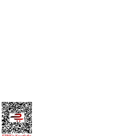
Cihan Av İnş. İth. İhrc. San. Tic. Ltd. Şti. Özyurt Mah. Nakipoğlu Cad.
No:21 Gediz- Kütahya / Türkiye
cihangir@cihanav.com
0274 412 52 47
Üyelik
Kurumsal