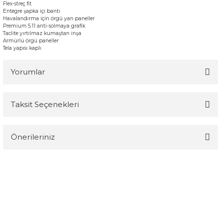
F
lex
-
streç
fit
E
ntegre
şapka içi bantı
Havalandırma için
örgü
yan paneller
Premium
5.11
anti-solmaya
grafik
Taclite
yırtılmaz
kumaştan
inşa
Armürlü
örgü
paneller
Tela
yapısı
kaplı
Yorumlar
Taksit Seçenekleri
Bu ürüne ilk yorumu siz yapın!
Önerileriniz
Yorum Yaz
Bu ürünün fiyat bilgisi, resim, ürün açıklamalarında ve diğer
konularda yetersiz gördüğünüz noktaları öneri formunu kullanarak
tarafımıza iletebilirsiniz.
Görüş ve önerileriniz için teşekkür ederiz.
Ürün resmi kalitesiz, bozuk veya görüntülenemiyor.