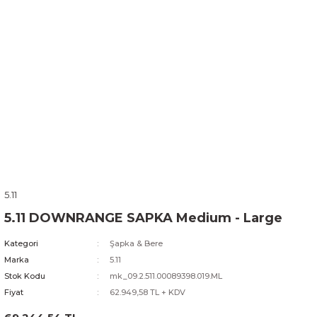
5.11
5.11 DOWNRANGE SAPKA Medium - Large
Kategori
Şapka & Bere
Marka
5.11
Stok Kodu
mk_09.2.511.00089398.019.ML
Fiyat
62.949,58 TL + KDV