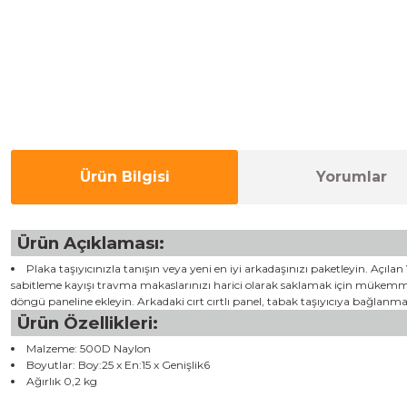
Ürün Bilgisi
Yorumlar
Ürün Açıklaması:
Plaka taşıyıcınızla tanışın veya yeni en iyi arkadaşınızı paketleyin. Açı
sabitleme kayışı travma makaslarınızı harici olarak saklamak için mükemmel 
döngü paneline ekleyin. Arkadaki cırt cırtlı panel, tabak taşıyıcıya bağlanm
Ürün Özellikleri:
Malzeme: 500D Naylon
Boyutlar: Boy:25 x En:15 x Genişlik6
Ağırlık 0,2 kg