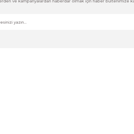
klerden ve kampanyalardan haberdar olmak için haber bültenimize k
Kurumsal
İletişim
İletişim Formu
tum
Havale Bildirim Formu
Kargo Takibi