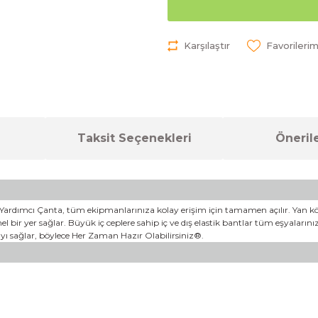
Karşılaştır
Taksit Seçenekleri
Önerile
lan Yardımcı Çanta, tüm ekipmanlarınıza kolay erişim için tamamen açılır. Yan k
bir yer sağlar. Büyük iç ceplere sahip iç ve dış elastik bantlar tüm eşyaların
ayı sağlar, böylece Her Zaman Hazır Olabilirsiniz®.