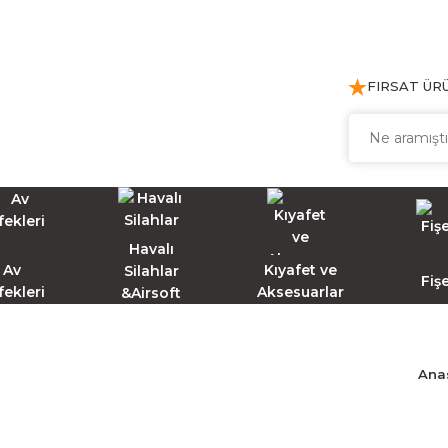
FIRSAT ÜR
Havalı
Av
Kıyafet ve
Silahlar
Fiş
fekleri
Aksesuarlar
&Airsoft
Ana