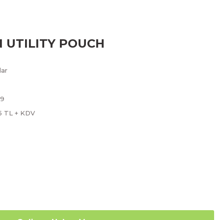
N UTILITY POUCH
lar
9
95 TL + KDV