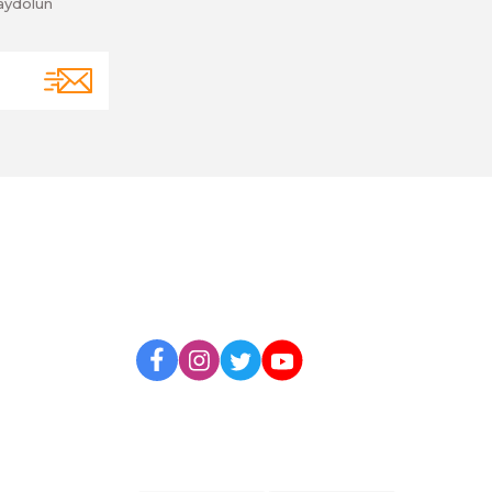
aydolun
BİZİ TAKİP EDİN
UYGULAMAMIZI İNDİRİN