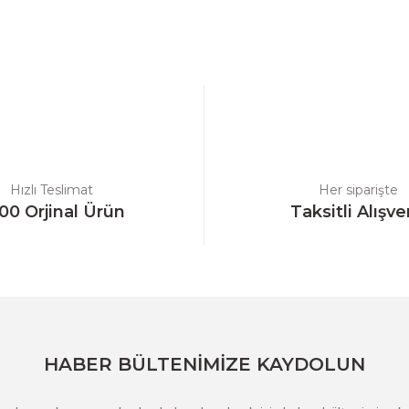
a yetersiz gördüğünüz noktaları öneri formunu kullanarak tarafımıza ilet
Bu ürüne ilk yorumu siz yapın!
Yorum Yaz
Hızlı Teslimat
Her siparişte
00 Orjinal Ürün
Taksitli Alışve
Gönder
HABER BÜLTENİMİZE KAYDOLUN