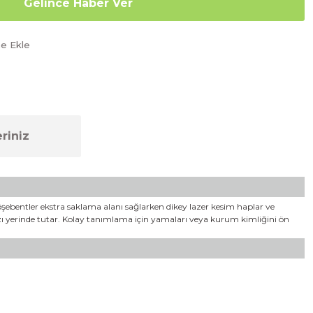
Gelince Haber Ver
riniz
öşebentler ekstra saklama alanı sağlarken dikey lazer kesim haplar ve
ızı yerinde tutar. Kolay tanımlama için yamaları veya kurum kimliğini ön