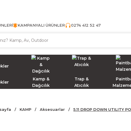
TÜRKİYE'NİN AV VE KAMP MALZEMECİSİ
ÜNLERİ
KAMPANYALI ÜRÜNLER
0274 412 52 47
Kamp &
Trap &
Paintba
ekler
Dağcılık
Atıcılık
Malzeme
sayfa
KAMP
Aksesuarlar
5.11 DROP DOWN UTILITY P