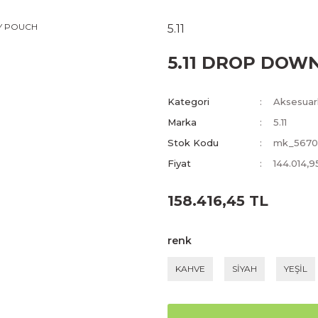
5.11
5.11 DROP DOW
Kategori
Aksesuar
Marka
5.11
Stok Kodu
mk_5670
Fiyat
144.014,
158.416,45 TL
renk
KAHVE
SİYAH
YEŞİL