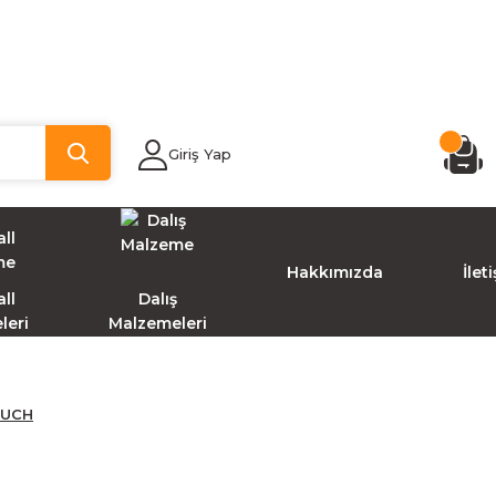
Giriş Yap
Hakkımızda
İlet
ll
Dalış
leri
Malzemeleri
OUCH