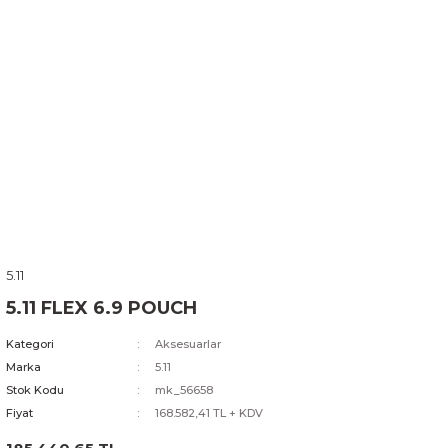
5.11
5.11 FLEX 6.9 POUCH
Kategori
Aksesuarlar
Marka
5.11
Stok Kodu
mk_56658
Fiyat
168.582,41 TL + KDV