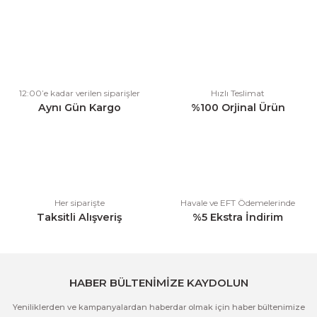
Bu ürünün fiyat bilgisi, resim, ürün açıklamalarında ve diğer
konularda yetersiz gördüğünüz noktaları öneri formunu kullanarak
tarafımıza iletebilirsiniz.
Görüş ve önerileriniz için teşekkür ederiz.
Ürün resmi kalitesiz, bozuk veya görüntülenemiyor.
12:00’e kadar verilen siparişler
Hızlı Teslimat
Ürün açıklamasında eksik bilgiler bulunuyor.
Aynı Gün Kargo
%100 Orjinal Ürün
Ürün bilgilerinde hatalar bulunuyor.
Ürün fiyatı diğer sitelerden daha pahalı.
Bu ürüne benzer farklı alternatifler olmalı.
Her siparişte
Havale ve EFT Ödemelerinde
Taksitli Alışveriş
%5 Ekstra İndirim
Gönder
HABER BÜLTENİMİZE KAYDOLUN
Yeniliklerden ve kampanyalardan haberdar olmak için haber bültenimize