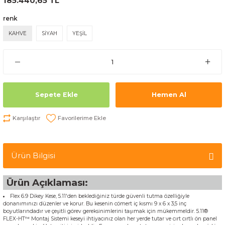
185.440,65 TL
renk
KAHVE
SİYAH
YEŞİL
Sepete Ekle
Hemen Al
Karşılaştır
Ürün Bilgisi
Ürün Açıklaması:
Flex 6.9 Dikey Kese, 5.11'den beklediğiniz türde güvenli tutma özelliğiyle
donanımınızı düzenler ve korur. Bu kesenin cömert iç kısmı 9 x 6 x 3,5 inç
boyutlarındadır ve çeşitli görev gereksinimlerini taşımak için mükemmeldir. 5.11®
FLEX-HT™️ Montaj Sistemi keseyi ihtiyacınız olan her yerde tutar ve cırt cırtlı ön panel