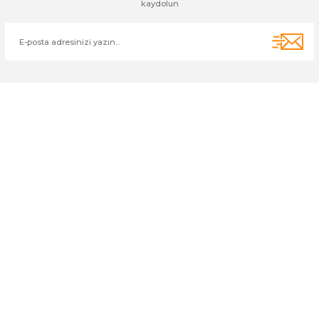
kaydolun
Cihan Av İnş. İth. İhrc. San. Tic. Ltd. Şti. Özyurt Mah. Nakipoğlu Cad.
No:21 Gediz- Kütahya / Türkiye
cihangir@cihanav.com
0274 412 52 47
Üyelik
Kurumsal