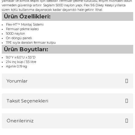
yamalar ve kimlik tespiti için idealdir. Fermuar çekme tutucusu, erişim hızından ödün
vermeden güvenliği artırır. Sağlam 500D naylon yapı, Flex 9.6 Dikey Keseyi yıllarca
süren kötü kullanıma dayanacak kadar dayanıklı hale getirir. İthal.
Ürün Özellikleri:
Flex-HT™ Montaj Sistemi
Fermuar çekme kaleci
500D naylon
Ön döngü paneli
TPE ısıyla daralan fermuar kulpu
Ürün Boyutları:
9,0”Y x 6,0”U x 3,5”D
214 inç küp / 3,5 litre
Ağırlık 0,19 kg
Yorumlar
Taksit Seçenekleri
Bu ürüne ilk yorumu siz yapın!
Önerileriniz
Yorum Yaz