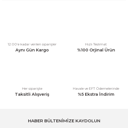
Bu ürünün fiyat bilgisi, resim, ürün açıklamalarında ve diğer
konularda yetersiz gördüğünüz noktaları öneri formunu kullanarak
tarafımıza iletebilirsiniz.
Görüş ve önerileriniz için teşekkür ederiz.
Ürün resmi kalitesiz, bozuk veya görüntülenemiyor.
12:00’e kadar verilen siparişler
Hızlı Teslimat
Ürün açıklamasında eksik bilgiler bulunuyor.
Aynı Gün Kargo
%100 Orjinal Ürün
Ürün bilgilerinde hatalar bulunuyor.
Ürün fiyatı diğer sitelerden daha pahalı.
Bu ürüne benzer farklı alternatifler olmalı.
Her siparişte
Havale ve EFT Ödemelerinde
Taksitli Alışveriş
%5 Ekstra İndirim
Gönder
HABER BÜLTENİMİZE KAYDOLUN