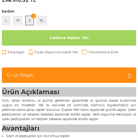
298.910,32 TL
beden
L
M
S
XL
Gelince Haber Ver
Karşılaştır
Fiyatı Düşünce Haber Ver
Ürün Bilgisi
Ürün Açıklaması
Hızlı, rahat, konforlu ve gizlilik gerektiren görevlerde ve günlük olarak kullanıma
uygun bir modeldir. Her iki kolunda alt kısmında, silahınızı koyabilmeniz için
yeterince alana sahip cepleri bulunur. Dıştaki fileli kısmı sayesinde gizlilik sağlar. İçteki
pedli/yastıklı ve neopren tabakası sayesinde konfor sağlar. Nem soğurma teknolojisi ve
içteki pedli/yastıklı ve neopren tabakası sayesinde konfor sağlar.
Avantajları
Silah ve aksesuarlar için ikiz omuz cepleri