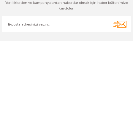
Yeniliklerden ve kampanyalardan haberdar olmak için haber bültenimize
kaydolun
Cihan Av İnş. İth. İhrc. San. Tic. Ltd. Şti. Özyurt Mah. Nakipoğlu Cad.
No:21 Gediz- Kütahya / Türkiye
cihangir@cihanav.com
0274 412 52 47
Üyelik
Kurumsal