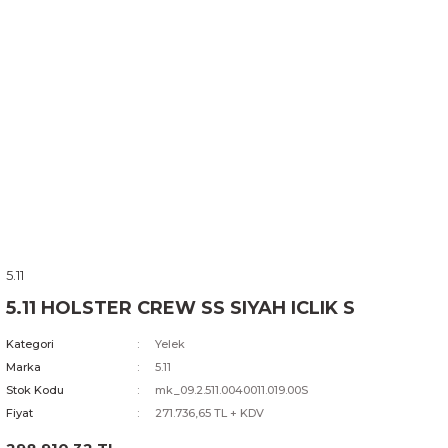
5.11
5.11 HOLSTER CREW SS SIYAH ICLIK S
Kategori
Yelek
Marka
5.11
Stok Kodu
mk_09.2.511.0040011.019.00S
Fiyat
271.736,65 TL + KDV