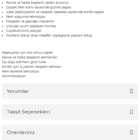
Kanca ve halka bağlantı yerleri bulunur
Dıştaki fileli kısmı sayesinde gizlilik sağlar
İçteki pedli/yastıklı ve neopren tabakası sayesinde konfor sağlar
Nem soğurma teknolojisi
Polyester ve spandex malzeme
Vücuda uyum sağlayan kumaş
Güçlendirilmiş dikişler
Punteriz dikişli (kısa mesafeli zigzaglarla yapılan dikiş)
A
ksesuarlar için
ikiz
omuz
cepler
K
anca ve halka
bağlantı elemanları
Dış
örgü
katmanı
gizli
tutar
Konfor için
i
ç
yastıklı
neopren
katman
Nem esneklik
teknolojisi
Antimikrobiyal
Yorumlar
Taksit Seçenekleri
Bu ürüne ilk yorumu siz yapın!
Önerileriniz
Yorum Yaz