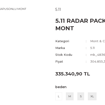
5.11
5.11 RADAR PA
MONT
Kategori
Mont & C
Marka
5.11
Stok Kodu
mk_4836
Fiyat
304.855,
335.340,90 TL
beden
L
M
S
XL