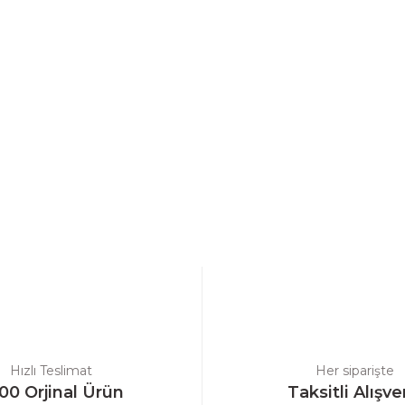
a yetersiz gördüğünüz noktaları öneri formunu kullanarak tarafımıza ilet
Bu ürüne ilk yorumu siz yapın!
Yorum Yaz
Hızlı Teslimat
Her siparişte
00 Orjinal Ürün
Taksitli Alışve