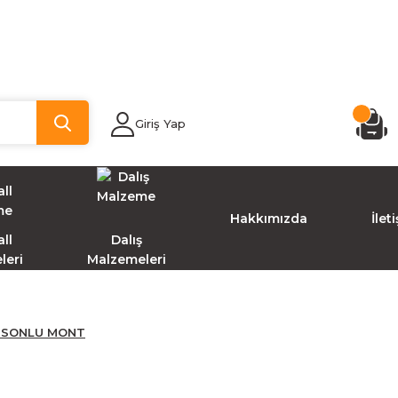
Giriş Yap
Hakkımızda
İlet
ll
Dalış
leri
Malzemeleri
PUSONLU MONT