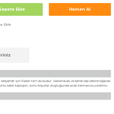
Sepete Ekle
Hemen Al
riniz
et isteyenler için Radar tam da budur. Saklanacak ve kendi cep cebine sığacak
rdonlu sabit kapüşon, zorlu koşullar oluştuğunda sıcak kalmanıza yardımcı