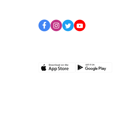
BİZİ TAKİP EDİN
UYGULAMAMIZI İNDİRİN