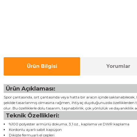
Ürün Bilgisi
Yorumlar
Ürün Açıklaması:
Spor çantasında, sırt çantasında veya hatta bir aracın içinde saklanabilecek,
şekilde tasarlanmış olmasına rağmen, ihtiyaç duyduğunuzda özelliklerden tas
olur. Bu özelliklerle dolu tasarım, taşınabilirlik, çok yönlülük ve dayanıklılık 
Teknik Özellikleri:
%100 polyester armürlü dokuma, 3,1 oz., kaplama ve DWR kaplama
Kordonlu ayarlı sabit kapüşon​
Dikişte fermuarlı el cepleri