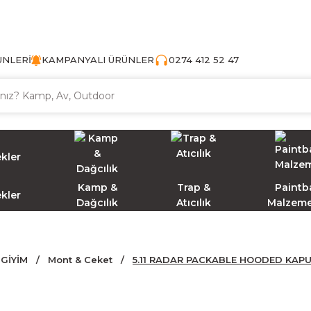
TÜRKİYE'NİN AV VE KAMP MALZEMECİSİ
ÜNLERİ
KAMPANYALI ÜRÜNLER
0274 412 52 47
Kamp &
Trap &
Paintba
ekler
Dağcılık
Atıcılık
Malzeme
GİYİM
Mont & Ceket
5.11 RADAR PACKABLE HOODED KA