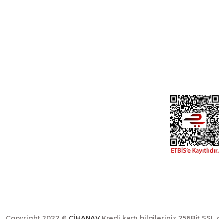
Üyelik
Cihan Av İnş. İth. İhrc. San. Tic. Ltd. Şti.
Özyurt Mah. Nakipoğlu Cad. No:21
Gediz- Kütahya / Türkiye
Yeni Üyelik
Üye Girişi
cihangir@cihanav.com
Şifremi Unut
0274 412 52 47
Copyright 2022 ©
CİHANAV
Kredi kartı bilgileriniz 256Bit SSL 