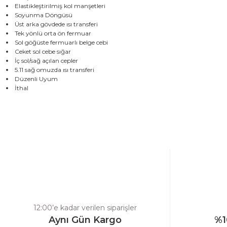
Elastikleştirilmiş kol manşetleri
Soyunma Döngüsü
Üst arka gövdede ısı transferi
Tek yönlü orta ön fermuar
Sol göğüste fermuarlı belge cebi
Ceket sol cebe sığar
İç sol/sağ açılan cepler
5.11 sağ omuzda ısı transferi
Düzenli Uyum
İthal
Bu ürünün fiyat bilgisi, resim, ürün açıklamalarında ve diğer konulard
Görüş ve önerileriniz için teşekkür ederiz.
Ürün resmi kalitesiz, bozuk veya görüntülenemiyor.
Ürün açıklamasında eksik bilgiler bulunuyor.
Ürün bilgilerinde hatalar bulunuyor.
Ürün fiyatı diğer sitelerden daha pahalı.
12:00’e kadar verilen siparişler
Bu ürüne benzer farklı alternatifler olmalı.
Aynı Gün Kargo
%1