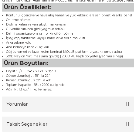
kayışlarındaki lazer kesim laminat MOLLE, taşıma seçeneklerinizi en üst düzeye çıkarır.
Ürün Özellikleri:
Konturlu iç çerçeve ve hava akış kanalı ve yük kaldırıcılara sahip yastıklı arka panel
Ön itme bölmesi
Dişli halkaları ve yan sıkıştırma kayışları
Güvenlik turuncu gizli yağmur örtüsü
Dahili organizasyona sahip ikincil ön bölme
İç ağ cep, sabitleme kayışlı harici arka sıvı alma kılıfı
Arka çekme kolu
Ana bölmeye kapaklı açıklık
Göğüs kemeri ve lazer kesim laminat MOLLE platformlu yastıklı omuz askısı
330D Naylon Yırtılmaz (ana gövde) | 200D PU kaplı polyester (yağmur sineği)
Ürün Boyutları:
Boyut : L/XL - 24"Y x 13"G x 8,5"D
Gövde Uzunluğu : 19" ila 22"
Kemer Uzunluğu :/ 32" ila 48"
Toplam Kapasite - 36L / 2200 cu. içinde
Ağırlık : 1,3 kg / 1,1 kg kemersiz
Yorumlar
Taksit Seçenekleri
Bu ürüne ilk yorumu siz yapın!