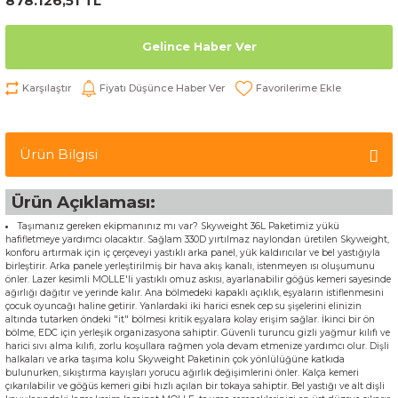
878.126,51 TL
Gelince Haber Ver
Karşılaştır
Fiyatı Düşünce Haber Ver
Ürün Bilgisi
Ürün Açıklaması:
Taşımanız gereken ekipmanınız mı var? Skyweight 36L Paketimiz yükü
hafifletmeye yardımcı olacaktır. Sağlam 330D yırtılmaz naylondan üretilen Skyweight,
konforu artırmak için iç çerçeveyi yastıklı arka panel, yük kaldırıcılar ve bel yastığıyla
birleştirir. Arka panele yerleştirilmiş bir hava akış kanalı, istenmeyen ısı oluşumunu
önler. Lazer kesimli MOLLE'li yastıklı omuz askısı, ayarlanabilir göğüs kemeri sayesinde
ağırlığı dağıtır ve yerinde kalır. Ana bölmedeki kapaklı açıklık, eşyaların istiflenmesini
çocuk oyuncağı haline getirir. Yanlardaki iki harici esnek cep su şişelerini elinizin
altında tutarken öndeki "it" bölmesi kritik eşyalara kolay erişim sağlar. İkinci bir ön
bölme, EDC için yerleşik organizasyona sahiptir. Güvenli turuncu gizli yağmur kılıfı ve
harici sıvı alma kılıfı, zorlu koşullara rağmen yola devam etmenize yardımcı olur. Dişli
halkaları ve arka taşıma kolu Skyweight Paketinin çok yönlülüğüne katkıda
bulunurken, sıkıştırma kayışları yorucu ağırlık değişimlerini önler. Kalça kemeri
çıkarılabilir ve göğüs kemeri gibi hızlı açılan bir tokaya sahiptir. Bel yastığı ve alt dişli