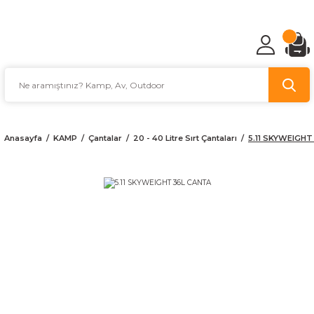
TÜRKİYE'NİN AV VE KAMP MALZEMECİSİ
Anasayfa
KAMP
Çantalar
20 - 40 Litre Sırt Çantaları
5.11 SKYWEIGHT