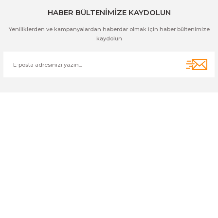
HABER BÜLTENİMİZE KAYDOLUN
Yeniliklerden ve kampanyalardan haberdar olmak için haber bültenimize
kaydolun
Cihan Av İnş. İth. İhrc. San. Tic. Ltd. Şti. Özyurt Mah. Nakipoğlu Cad.
No:21 Gediz- Kütahya / Türkiye
cihangir@cihanav.com
0274 412 52 47
Üyelik