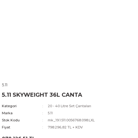
5.11
5.11 SKYWEIGHT 36L CANTA
Kategori
20 - 40 Litre Sırt Çantaları
Marka
5.11
Stok Kodu
mk_19.1.511.0056768.098.LXL
Fiyat
798.296,82 TL + KDV