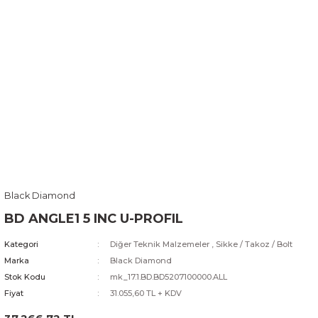
Black Diamond
BD ANGLE1 5 INC U-PROFIL
Kategori
Diğer Teknik Malzemeler
,
Sikke / Takoz / Bolt
Marka
Black Diamond
Stok Kodu
mk_17.1.BD.BD5207100000.ALL
Fiyat
31.055,60 TL + KDV