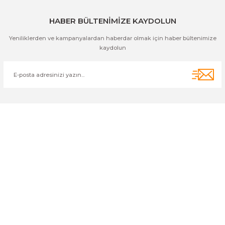
HABER BÜLTENİMİZE KAYDOLUN
Yeniliklerden ve kampanyalardan haberdar olmak için haber bültenimize
kaydolun
Cihan Av İnş. İth. İhrc. San. Tic. Ltd. Şti. Özyurt Mah. Nakipoğlu Cad.
No:21 Gediz- Kütahya / Türkiye
cihangir@cihanav.com
0274 412 52 47
Üyelik