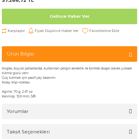
37.266,72 TL
Gelince Haber Ver
Karşılaştır
Fiyatı Düşünce Haber Ver
Ürün Bilgisi
Angles,
büyük
çatlaklar
da,
kullanılan
çeliğin
esneklik
ile birlikte
doğal olarak yüksek
tutma gücü
verir
Güç
tutmak için
pasif
yay tasarımı
Kolay
klip
-
noktası
Ağırlık: 70 g
, 2.47
oz
Kalınlığı
:
15,9 mm
,
5/8
Yorumlar
Taksit Seçenekleri
Bu ürüne ilk yorumu siz yapın!