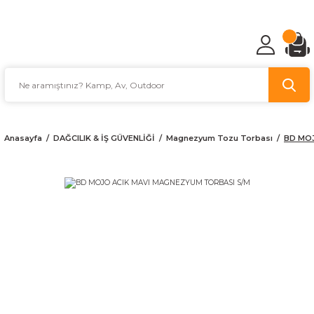
TÜRKİYE'NİN AV VE KAMP MALZEMECİSİ
Anasayfa
DAĞCILIK & İŞ GÜVENLİĞİ
Magnezyum Tozu Torbası
BD MOJ