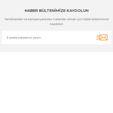
HABER BÜLTENİMİZE KAYDOLUN
Yeniliklerden ve kampanyalardan haberdar olmak için haber bültenimize
kaydolun
Cihan Av İnş. İth. İhrc. San. Tic. Ltd. Şti. Özyurt Mah. Nakipoğlu Cad.
No:21 Gediz- Kütahya / Türkiye
cihangir@cihanav.com
0274 412 52 47
Üyelik