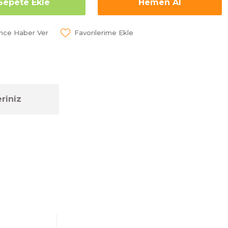
Sepete Ekle
Hemen Al
ünce Haber Ver
riniz
ebilirsiniz.