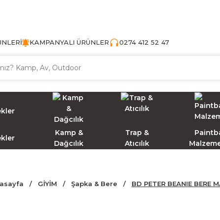
TÜRKİYE'NİN AV VE KAMP MALZEMECİSİ
ÜNLERİ
KAMPANYALI ÜRÜNLER
0274 412 52 47
Kamp &
Trap &
Paintba
ekler
Dağcılık
Atıcılık
Malzeme
asayfa
GİYİM
Şapka & Bere
BD PETER BEANIE BERE M