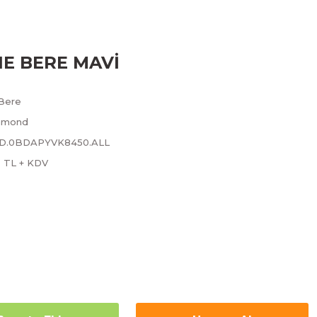
IE BERE MAVİ
Bere
amond
.BD.0BDAPYVK8450.ALL
2 TL + KDV