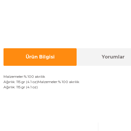
Ürün Bilgisi
Yorumlar
Malzemeler:
% 100 akrilik
Ağırlık:
115
gr (
4.1
oz)
Malzemeler:
% 100 akrilik
Ağırlık:
115
gr (
4.1
oz)
Bu ürünün fiyat bilgisi, resim, ürün açıklamalarında ve diğer konulard
Görüş ve önerileriniz için teşekkür ederiz.
Ürün resmi kalitesiz, bozuk veya görüntülenemiyor.