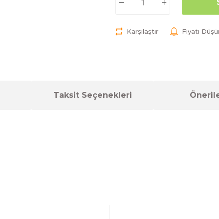
Karşılaştır
Fiyatı Düş
Taksit Seçenekleri
Önerile
a yetersiz gördüğünüz noktaları öneri formunu kullanarak tarafımıza ilet
Bu ürüne ilk yorumu siz yapın!