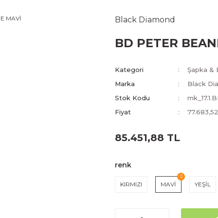
Black Diamond
BD PETER BEAN
Kategori
Şapka & 
Marka
Black Di
Stok Kodu
mk_17.1
Fiyat
77.683,5
85.451,88 TL
renk
KIRMIZI
MAVİ
YEŞİL