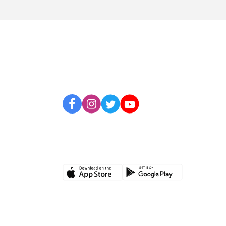
BİZİ TAKİP EDİN
UYGULAMAMIZI İNDİRİN