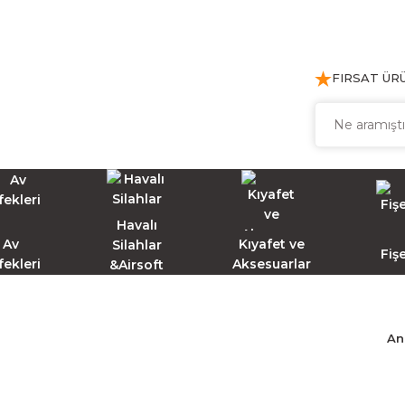
FIRSAT ÜR
Havalı
Av
Kıyafet ve
Silahlar
Fiş
fekleri
Aksesuarlar
&Airsoft
An