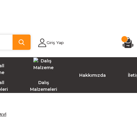
Giriş Yap
Hakkımızda
İlet
ll
Dalış
leri
Malzemeleri
AVİ