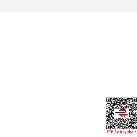
Üyelik
Cihan Av İnş. İth. İhrc. San. Tic. Ltd. Şti.
Özyurt Mah. Nakipoğlu Cad. No:21
Gediz- Kütahya / Türkiye
Yeni Üyelik
Üye Girişi
cihangir@cihanav.com
Şifremi Unut
0274 412 52 47