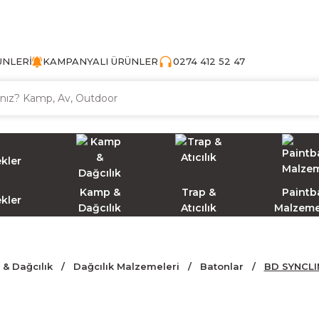
TÜRKİYE'NİN AV VE KAMP MALZEMECİSİ
ÜNLERİ
KAMPANYALI ÜRÜNLER
0274 412 52 47
Kamp &
Trap &
Paintba
ekler
Dağcılık
Atıcılık
Malzeme
& Dağcılık
Dağcılık Malzemeleri
Batonlar
BD SYNCLIN