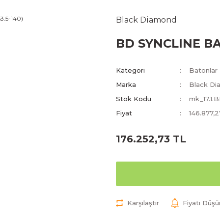
Black Diamond
BD SYNCLINE BA
Kategori
Batonlar
Marka
Black Di
Stok Kodu
mk_17.1.
Fiyat
146.877,
176.252,73 TL
Karşılaştır
Fiyatı Düş