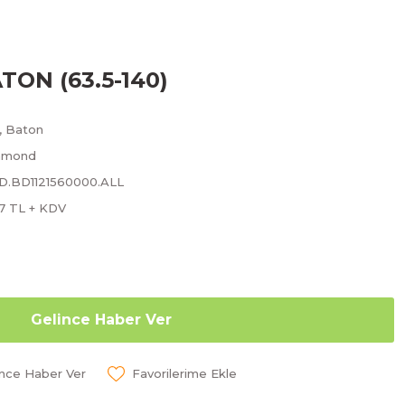
TON (63.5-140)
,
Baton
amond
BD.BD1121560000.ALL
27 TL + KDV
Gelince Haber Ver
ünce Haber Ver