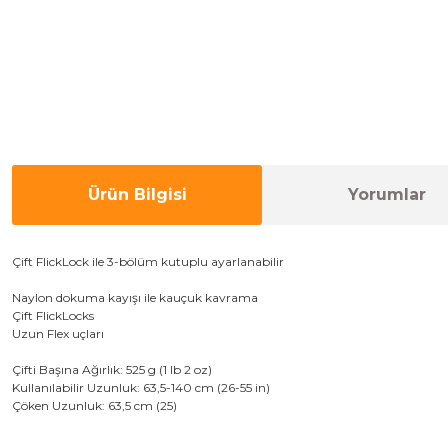
Ürün Bilgisi
Yorumlar
Ç
ift
FlickLock
ile
3
-
bölüm
kutuplu
ayarlanabilir
Naylon
dokuma
kayışı ile
kauçuk
kavrama
Ç
ift
​​FlickLocks
Uzun
Flex
uçları
Çifti
Başına
Ağırlık:
525 g
(1 lb
2
oz
)
Kullanılabilir
Uzunluk:
63,5-140
cm
(
26-55
in
)
Çöken
Uzunluk:
63,5
cm
(
25
)