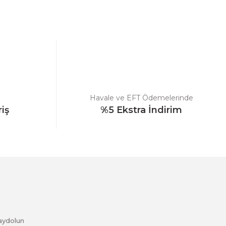
ebilirsiniz.
Havale ve EFT Ödemelerinde
riş
%5 Ekstra İndirim
aydolun