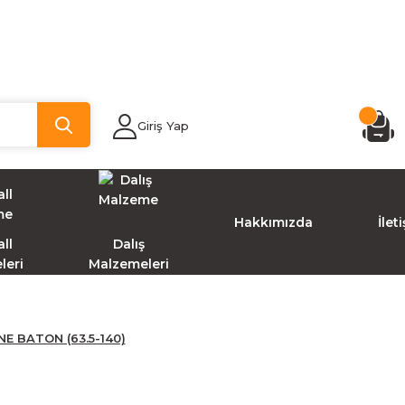
Giriş Yap
Hakkımızda
İlet
ll
Dalış
leri
Malzemeleri
E BATON (63.5-140)