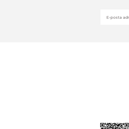
Üyelik
Cihan Av İnş. İth. İhrc. San. Tic. Ltd. Şti.
Özyurt Mah. Nakipoğlu Cad. No:21
Gediz- Kütahya / Türkiye
Yeni Üyelik
Üye Girişi
cihangir@cihanav.com
Şifremi Unut
0274 412 52 47