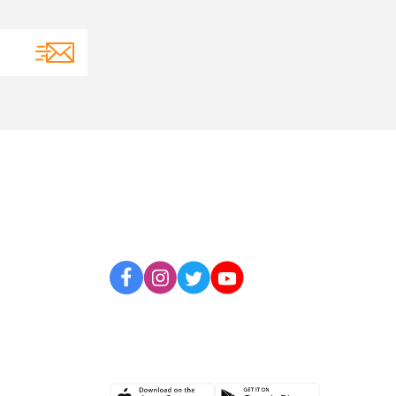
BİZİ TAKİP EDİN
UYGULAMAMIZI İNDİRİN