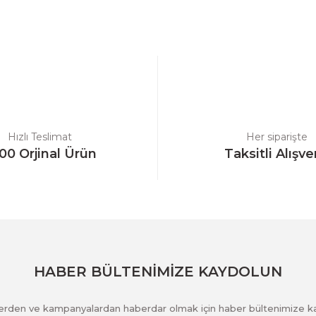
a yetersiz gördüğünüz noktaları öneri formunu kullanarak tarafımıza ilet
Bu ürüne ilk yorumu siz yapın!
Yorum Yaz
Hızlı Teslimat
Her siparişte
00 Orjinal Ürün
Taksitli Alışve
Gönder
HABER BÜLTENİMİZE KAYDOLUN
klerden ve kampanyalardan haberdar olmak için haber bültenimize k