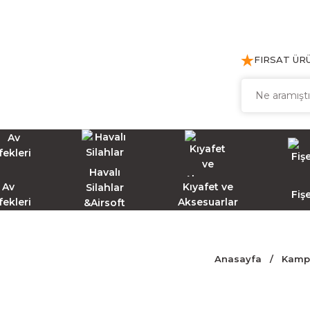
FIRSAT ÜR
Havalı
Av
Kıyafet ve
Silahlar
Fiş
fekleri
Aksesuarlar
&Airsoft
Anasayfa
Kamp 