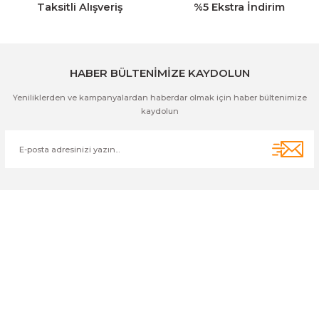
Taksitli Alışveriş
%5 Ekstra İndirim
Gönder
HABER BÜLTENİMİZE KAYDOLUN
Yeniliklerden ve kampanyalardan haberdar olmak için haber bültenimize
kaydolun
Cihan Av İnş. İth. İhrc. San. Tic. Ltd. Şti. Özyurt Mah. Nakipoğlu Cad.
No:21 Gediz- Kütahya / Türkiye
cihangir@cihanav.com
0274 412 52 47