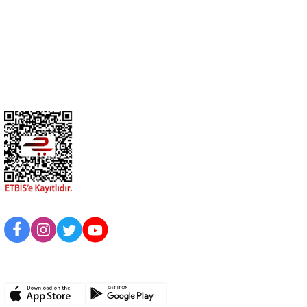
Üyelik
Kurumsal
BİZİ TAKİP EDİN
UYGULAMAMIZI İNDİRİN