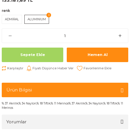
133.187,89 TL
renk
ADMİRAL
ALUMINIUM
Sepete Ekle
Hemen Al
Karşılaştır
Fiyatı Düşünce Haber Ver
Ürün Bilgisi
% 37
Akrilik
,% 34 N
aylon
,
% 18
Tiftik
,
% 11
Merinos
% 37
Akrilik
,
% 34
N
aylon
,
% 18
Tiftik
,
% 11
Merinos
Yorumlar