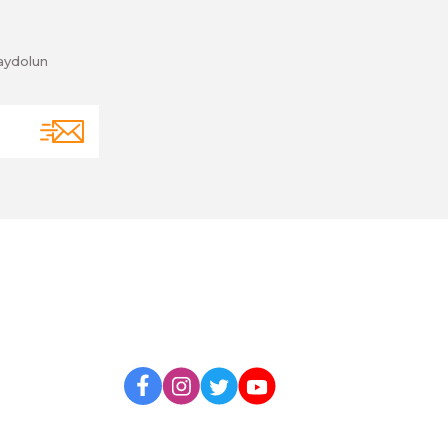
aydolun
BİZİ TAKİP EDİN