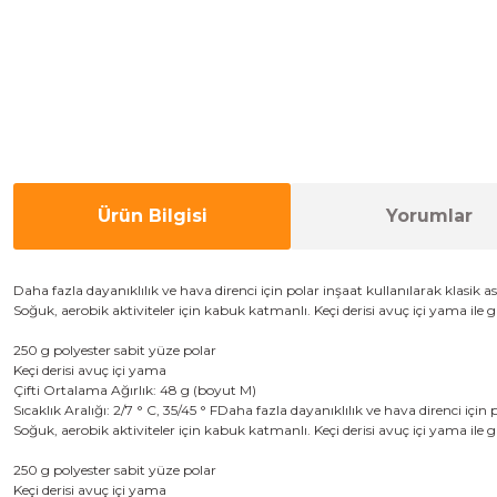
Ürün Bilgisi
Yorumlar
Daha fazla dayanıklılık
ve
hava
direnci
için
polar
inşaat
kullanılarak
klasik
as
S
oğuk
,
aerobik aktiviteler
için
kabuk katmanlı.
K
eçi derisi
avuç içi
yama
ile
g
250
g
polyester
sabit
yüze
polar
Keçi derisi
avuç içi
yama
Çifti
Ortalama
Ağırlık
:
48
g
(
boyut M
)
Sıcaklık Aralığı
:
2/7
°
C
,
35/45
°
F
Daha fazla dayanıklılık
ve
hava
direnci
için
p
S
oğuk
,
aerobik aktiviteler
için
kabuk katmanlı
.
K
eçi derisi
avuç içi
yama
ile
g
250
g
polyester
sabit
yüze
polar
Keçi derisi
avuç içi
yama