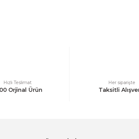
a yetersiz gördüğünüz noktaları öneri formunu kullanarak tarafımıza ilet
Bu ürüne ilk yorumu siz yapın!
Yorum Yaz
Hızlı Teslimat
Her siparişte
00 Orjinal Ürün
Taksitli Alışve
Gönder