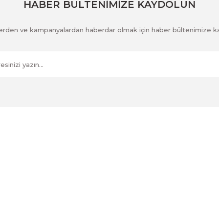
HABER BÜLTENİMİZE KAYDOLUN
klerden ve kampanyalardan haberdar olmak için haber bültenimize k
Kurumsal
İletişim
İletişim Formu