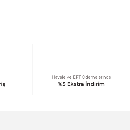
ebilirsiniz.
Havale ve EFT Ödemelerinde
riş
%5 Ekstra İndirim