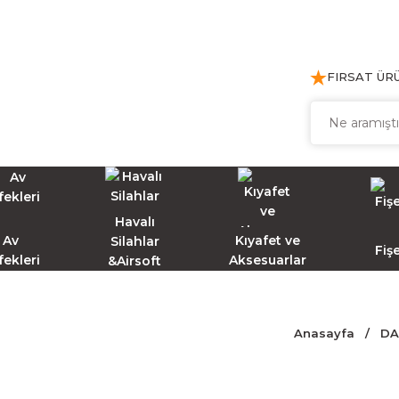
FIRSAT ÜR
Havalı
Av
Kıyafet ve
Silahlar
Fiş
fekleri
Aksesuarlar
&Airsoft
Anasayfa
DA