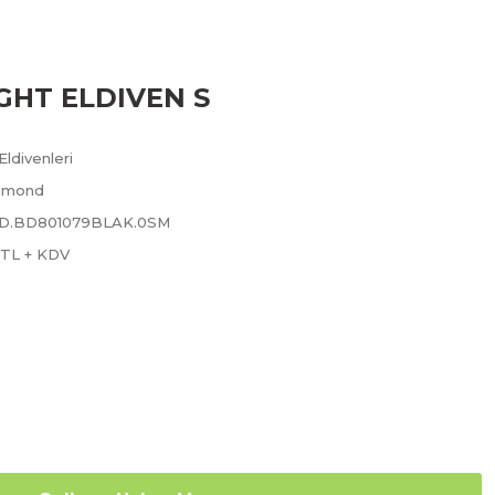
HT ELDIVEN S
Eldivenleri
amond
.BD.BD801079BLAK.0SM
 TL + KDV