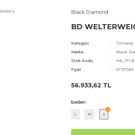
Black Diamond
BD WELTERWEIG
Kategori
Tırmanış 
Marka
Black Di
Stok Kodu
mk_17.1
Fiyat
51.757,84
56.933,62 TL
beden
L
M
S