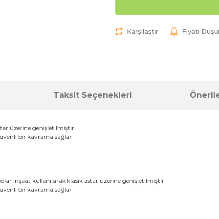
Karşılaştır
Fiyatı Düş
Taksit Seçenekleri
Önerile
tar üzerine
genişletilmiştir
üvenli bir
kavrama
sağlar
olar
inşaat
kullanılarak
klasik
astar üzerine
genişletilmiştir
üvenli bir
kavrama
sağlar