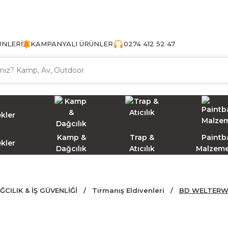
TÜRKİYE'NİN AV VE KAMP MALZEMECİSİ
ÜNLERİ
KAMPANYALI ÜRÜNLER
0274 412 52 47
Kamp &
Trap &
Paintba
ekler
Dağcılık
Atıcılık
Malzeme
ĞCILIK & İŞ GÜVENLİĞİ
Tırmanış Eldivenleri
BD WELTERWE