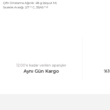
Çifti
Ortalama
Ağırlık
:
48
g
(
boyut M
)
Sıcaklık Aralığı
:
2/7
°
C
,
35/45
°
F
Bu ürünün fiyat bilgisi, resim, ürün açıklamalarında ve diğer konulard
Görüş ve önerileriniz için teşekkür ederiz.
Ürün resmi kalitesiz, bozuk veya görüntülenemiyor.
Ürün açıklamasında eksik bilgiler bulunuyor.
Ürün bilgilerinde hatalar bulunuyor.
Ürün fiyatı diğer sitelerden daha pahalı.
12:00’e kadar verilen siparişler
Bu ürüne benzer farklı alternatifler olmalı.
Aynı Gün Kargo
%1