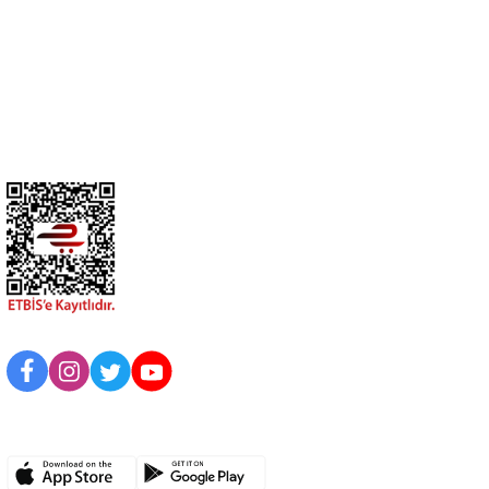
Üyelik
Kurumsal
BİZİ TAKİP EDİN
UYGULAMAMIZI İNDİRİN