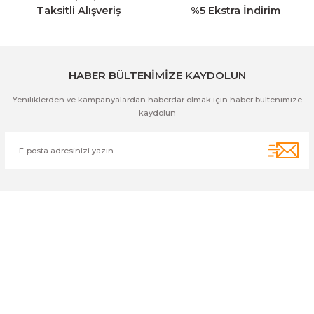
Taksitli Alışveriş
%5 Ekstra İndirim
Gönder
HABER BÜLTENİMİZE KAYDOLUN
Yeniliklerden ve kampanyalardan haberdar olmak için haber bültenimize
kaydolun
Cihan Av İnş. İth. İhrc. San. Tic. Ltd. Şti. Özyurt Mah. Nakipoğlu Cad.
No:21 Gediz- Kütahya / Türkiye
cihangir@cihanav.com
0274 412 52 47