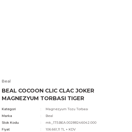
Beal
BEAL COCOON CLIC CLAC JOKER
MAGNEZYUM TORBASI TIGER
Kategori
Magnezyum Tozu Torbası
Marka
Beal
Stok Kodu
mk_17.5.BEA.00288246042.000
Fiyat
106.661,11 TL + KDV