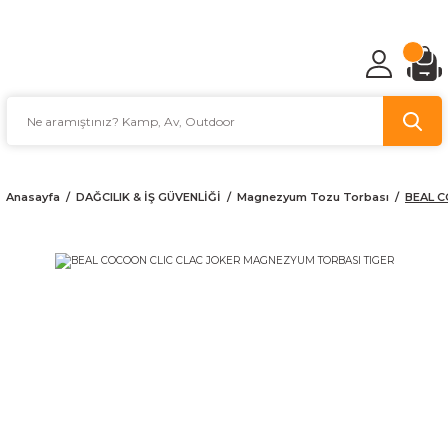
TÜRKİYE'NİN AV VE KAMP MALZEMECİSİ
Anasayfa
DAĞCILIK & İŞ GÜVENLİĞİ
Magnezyum Tozu Torbası
BEAL C