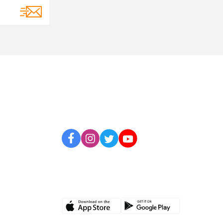
BİZİ TAKİP EDİN
UYGULAMAMIZI İNDİRİN