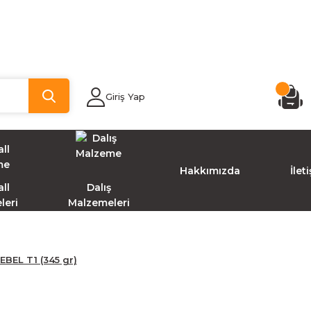
Giriş Yap
Hakkımızda
İlet
ll
Dalış
leri
Malzemeleri
BEL T1 (345 gr)