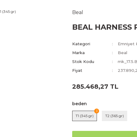
Beal
BEAL HARNESS R
Kategori
Emniyet 
Marka
Beal
Stok Kodu
mk_17.5.
Fiyat
237.890,
285.468,27 TL
beden
T1 (345 gr)
T2 (365 gr)