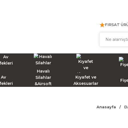
FIRSAT ÜR
Havalı
Av
Kıyafet ve
Silahlar
Fiş
fekleri
Aksesuarlar
&Airsoft
Anasayfa
D