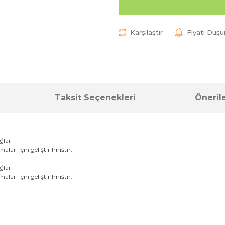
Karşılaştır
Fiyatı Düş
Taksit Seçenekleri
Önerile
ğlar
arı için geliştirilmiştir.
ğlar
arı için geliştirilmiştir.
a yetersiz gördüğünüz noktaları öneri formunu kullanarak tarafımıza ilet