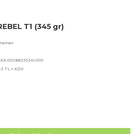
EBEL T1 (345 gr)
Kemeri
BEA.00288255341.000
23 TL + KDV