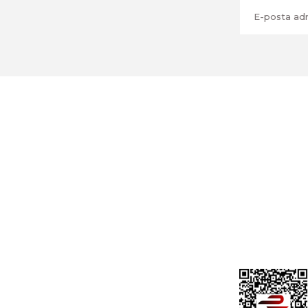
Üyelik
Cihan Av İnş. İth. İhrc. San. Tic. Ltd. Şti.
Özyurt Mah. Nakipoğlu Cad. No:21
Gediz- Kütahya / Türkiye
Yeni Üyelik
Üye Girişi
cihangir@cihanav.com
Şifremi Unut
0274 412 52 47