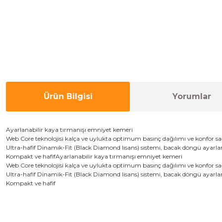
Ürün Bilgisi
Yorumlar
Ayarlanabilir kaya tırmanışı emniyet kemeri
Web Core teknolojisi kalça ve uylukta optimum basınç dağılımı ve konfor sa
Ultra-hafif Dinamik-Fit (Black Diamond lisans) sistemi, bacak döngü ayarlamal
Kompakt ve hafifAyarlanabilir kaya tırmanışı emniyet kemeri
Web Core teknolojisi kalça ve uylukta optimum basınç dağılımı ve konfor sa
Ultra-hafif Dinamik-Fit (Black Diamond lisans) sistemi, bacak döngü ayarlamal
Kompakt ve hafif
Bu ürünün fiyat bilgisi, resim, ürün açıklamalarında ve diğer konulard