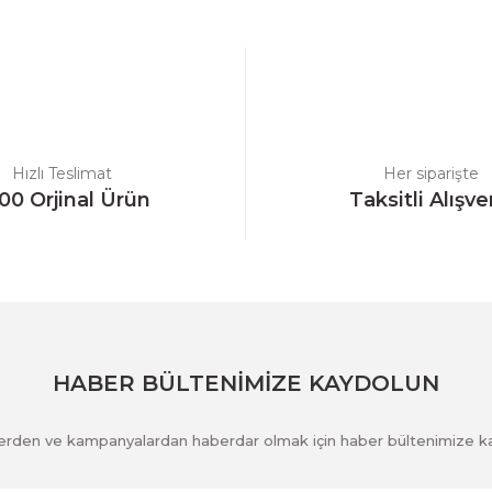
Bu ürüne ilk yorumu siz yapın!
Yorum Yaz
Hızlı Teslimat
Her siparişte
00 Orjinal Ürün
Taksitli Alışve
Gönder
HABER BÜLTENİMİZE KAYDOLUN
klerden ve kampanyalardan haberdar olmak için haber bültenimize k