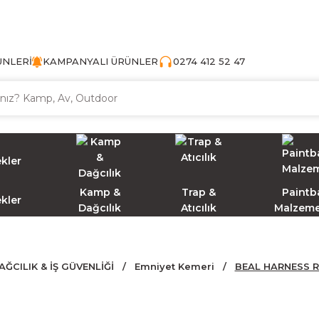
TÜRKİYE'NİN AV VE KAMP MALZEMECİSİ
ÜNLERİ
KAMPANYALI ÜRÜNLER
0274 412 52 47
Kamp &
Trap &
Paintba
ekler
Dağcılık
Atıcılık
Malzeme
AĞCILIK & İŞ GÜVENLİĞİ
Emniyet Kemeri
BEAL HARNESS RE