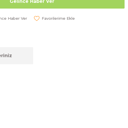
Gelince Haber Ver
ünce Haber Ver
riniz
ebilirsiniz.