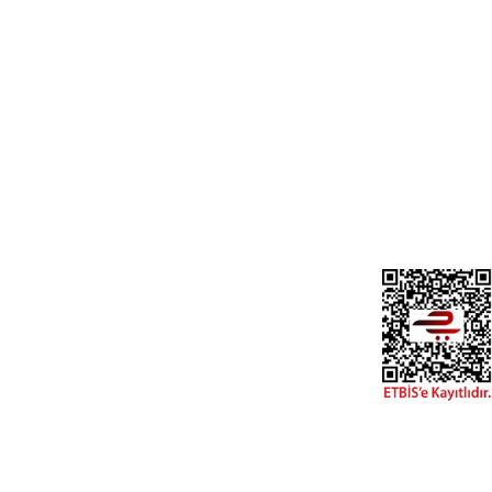
Üyelik
Cihan Av İnş. İth. İhrc. San. Tic. Ltd. Şti.
Özyurt Mah. Nakipoğlu Cad. No:21
Gediz- Kütahya / Türkiye
Yeni Üyelik
Üye Girişi
cihangir@cihanav.com
Şifremi Unut
0274 412 52 47