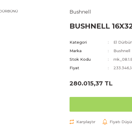
Bushnell
BUSHNELL 16X3
Kategori
El Dürbün
Marka
Bushnell
Stok Kodu
mk_08.1.
Fiyat
233.346,
280.015,37 TL
Karşılaştır
Fiyatı Düş