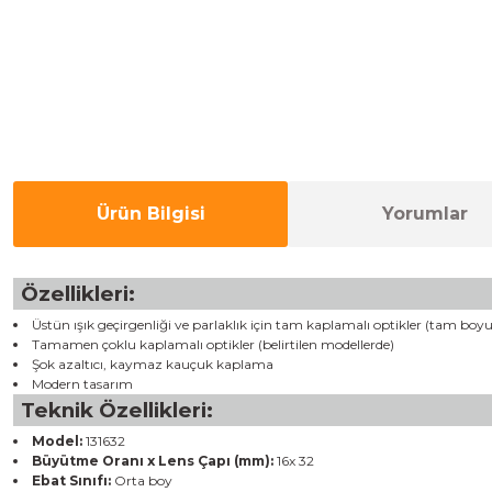
Ürün Bilgisi
Yorumlar
Özellikleri:
Üstün ışık geçirgenliği ve parlaklık için tam kaplamalı optikler (tam boy
Tamamen çoklu kaplamalı optikler (belirtilen modellerde)
Şok azaltıcı, kaymaz kauçuk kaplama
Modern tasarım
Teknik Özellikleri:
Model:
131632
Büyütme Oranı x Lens Çapı (mm):
16x 32
Ebat Sınıfı:
Orta boy