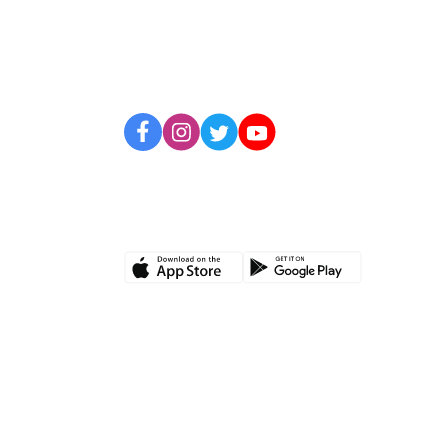
BİZİ TAKİP EDİN
UYGULAMAMIZI İNDİRİN