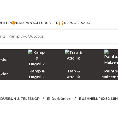
TÜRKİYE'NİN AV VE KAMP MALZEMECİSİ
ÜNLERİ
KAMPANYALI ÜRÜNLER
0274 412 52 47
Kamp &
Trap &
Paintba
ekler
Dağcılık
Atıcılık
Malzeme
DÜRBÜN & TELESKOP
El Dürbünleri
BUSHNELL 16X32 MİN