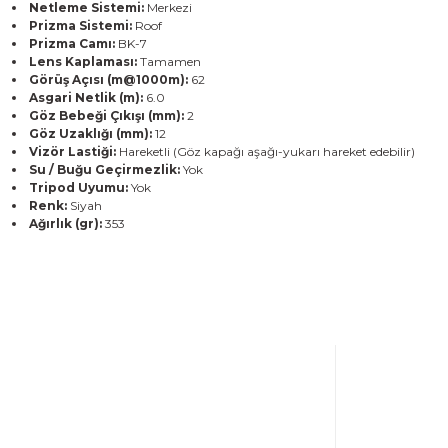
Netleme Sistemi:
Merkezi
Prizma Sistemi:
Roof
Prizma Camı:
BK-7
Lens Kaplaması:
Tamamen
Görüş Açısı (m@1000m):
62
Asgari Netlik (m):
6.0
Göz Bebeği Çıkışı (mm):
2
Göz Uzaklığı (mm):
12
Vizör Lastiği:
Hareketli (Göz kapağı aşağı-yukarı hareket edebilir)
Su / Buğu Geçirmezlik:
Yok
Tripod Uyumu:
Yok
Renk:
Siyah
Ağırlık (gr):
353
Bu ürünün fiyat bilgisi, resim, ürün açıklamalarında ve diğer konulard
Görüş ve önerileriniz için teşekkür ederiz.
Ürün resmi kalitesiz, bozuk veya görüntülenemiyor.
Ürün açıklamasında eksik bilgiler bulunuyor.
Ürün bilgilerinde hatalar bulunuyor.