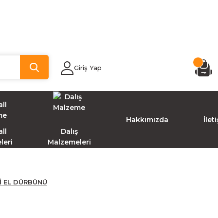
Giriş Yap
Hakkımızda
İlet
ll
Dalış
leri
Malzemeleri
İ EL DÜRBÜNÜ