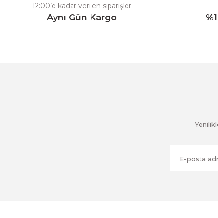
Ürün fiyatı diğer sitelerden daha pahalı.
12:00’e kadar verilen siparişler
Bu ürüne benzer farklı alternatifler olmalı.
Aynı Gün Kargo
%1
Yenili