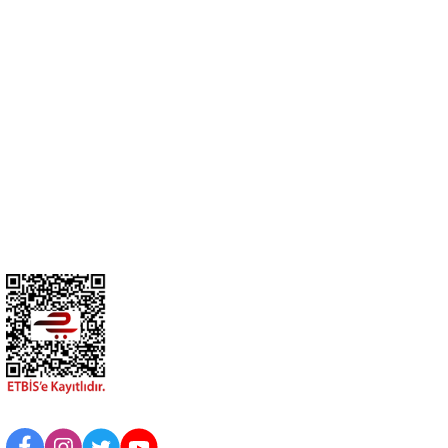
No:21 Gediz- Kütahya / Türkiye
cihangir@cihanav.com
0274 412 52 47
Üyelik
Kurumsal
BİZİ TAKİP EDİN