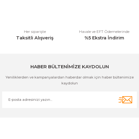
Ürün fiyatı diğer sitelerden daha pahalı.
Bu ürüne benzer farklı alternatifler olmalı.
Her siparişte
Havale ve EFT Ödemelerinde
Taksitli Alışveriş
%5 Ekstra İndirim
Gönder
HABER BÜLTENİMİZE KAYDOLUN
Yeniliklerden ve kampanyalardan haberdar olmak için haber bültenimize
kaydolun
Cihan Av İnş. İth. İhrc. San. Tic. Ltd. Şti. Özyurt Mah. Nakipoğlu Cad.