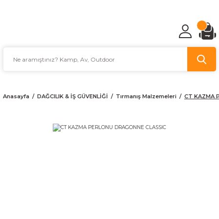
TÜRKİYE'NİN AV VE KAMP MALZEMECİSİ
Anasayfa
DAĞCILIK & İŞ GÜVENLİĞİ
Tırmanış Malzemeleri
CT KAZMA 