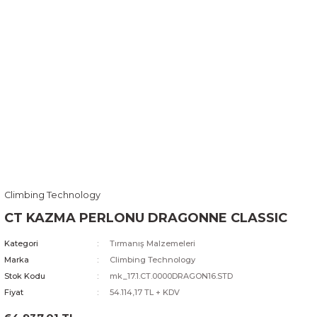
Climbing Technology
CT KAZMA PERLONU DRAGONNE CLASSIC
Kategori
Tırmanış Malzemeleri
Marka
Climbing Technology
Stok Kodu
mk_17.1.CT.0000DRAGON16.STD
Fiyat
54.114,17 TL + KDV