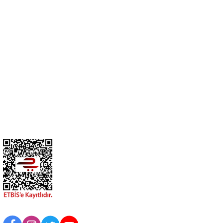
Cihan Av İnş. İth. İhrc. San. Tic. Ltd. Şti. Özyurt Mah. Nakipoğlu Cad.
No:21 Gediz- Kütahya / Türkiye
cihangir@cihanav.com
0274 412 52 47
Üyelik
Kurumsal
BİZİ TAKİP EDİN