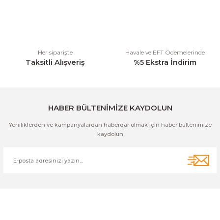
Ürün fiyatı diğer sitelerden daha pahalı.
Bu ürüne benzer farklı alternatifler olmalı.
Her siparişte
Havale ve EFT Ödemelerinde
Taksitli Alışveriş
%5 Ekstra İndirim
Gönder
HABER BÜLTENİMİZE KAYDOLUN
Yeniliklerden ve kampanyalardan haberdar olmak için haber bültenimize
kaydolun