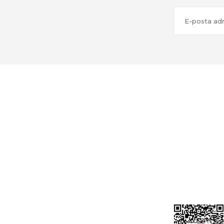
Üyelik
Cihan Av İnş. İth. İhrc. San. Tic. Ltd. Şti.
Özyurt Mah. Nakipoğlu Cad. No:21
Gediz- Kütahya / Türkiye
Yeni Üyelik
Üye Girişi
cihangir@cihanav.com
Şifremi Unut
0274 412 52 47