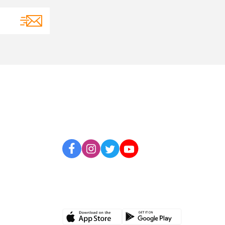
BİZİ TAKİP EDİN
UYGULAMAMIZI İNDİRİN