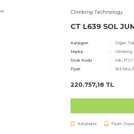
Climbing Technology
CT L639 SOL JU
Kategori
Diğer Te
Marka
Climbing
Stok Kodu
mk_17.1
Fiyat
183.964,
220.757,18 TL
Karşılaştır
Fiyatı Düş