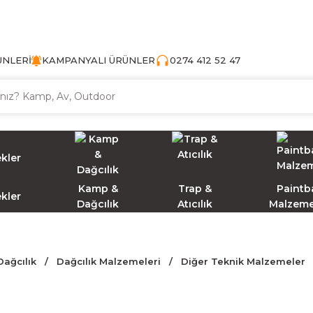
TÜRKİYE'NİN AV VE KAMP MALZEMECİSİ
ÜNLERİ
KAMPANYALI ÜRÜNLER
0274 412 52 47
Kamp &
Trap &
Paintba
ekler
Dağcılık
Atıcılık
Malzeme
ağcılık
Dağcılık Malzemeleri
Diğer Teknik Malzemeler