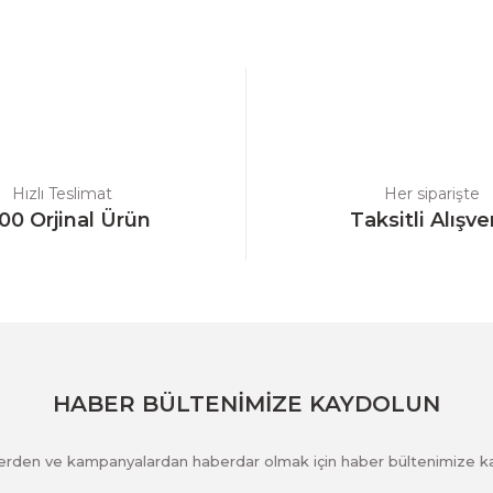
a yetersiz gördüğünüz noktaları öneri formunu kullanarak tarafımıza ilet
Bu ürüne ilk yorumu siz yapın!
Yorum Yaz
Hızlı Teslimat
Her siparişte
00 Orjinal Ürün
Taksitli Alışve
Gönder
HABER BÜLTENİMİZE KAYDOLUN
klerden ve kampanyalardan haberdar olmak için haber bültenimize k