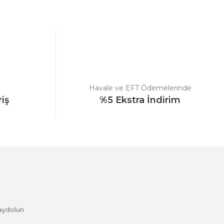
ebilirsiniz.
Havale ve EFT Ödemelerinde
riş
%5 Ekstra İndirim
aydolun