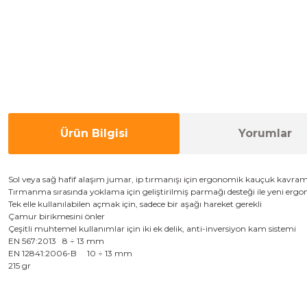
Ürün Bilgisi
Yorumlar
Sol
veya sağ
hafif alaşım
jumar,
ip
tırmanışı için
ergonomik
kauçuk kavrama
Tırmanma
sırasında
yoklama için
geliştirilmiş
parmağı
desteği ile
yeni
ergo
T
ek elle
kullanılabilen
açma
k için,
s
adece bir
aşağı
hareket
gerekli
Çam
ur
birikmesini
önler
Çeşitli
muhtemel kullanımlar için
iki
ek
delik
,
anti-
inversiyon
kam
sistemi
EN 567:2013
8 ÷ 13 mm
EN 12841:2006-B
10 ÷ 13 mm
215 gr