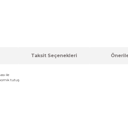
Taksit Seçenekleri
Önerile
sı ile
nomik
tutuş