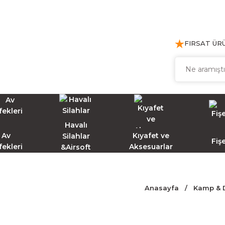
FIRSAT ÜR
Havalı
Av
Kıyafet ve
Silahlar
Fiş
fekleri
Aksesuarlar
&Airsoft
Anasayfa
Kamp & D