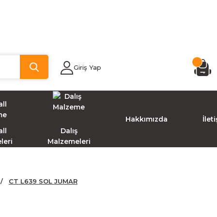
Giriş Yap
Hakkımızda
İlet
ll
Dalış
leri
Malzemeleri
CT L639 SOL JUMAR