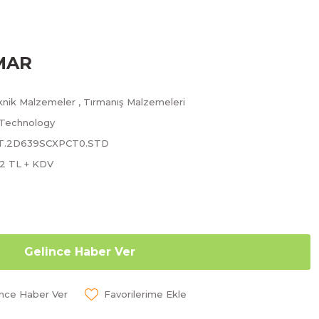
MAR
knik Malzemeler
,
Tırmanış Malzemeleri
 Technology
.CT.2D639SCXPCT0.STD
32 TL + KDV
Gelince Haber Ver
ünce Haber Ver