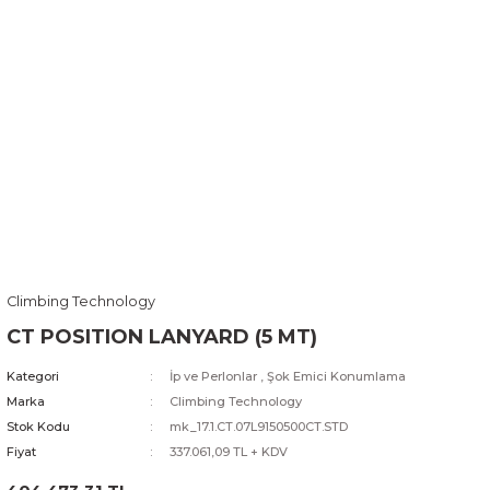
Climbing Technology
CT POSITION LANYARD (5 MT)
Kategori
İp ve Perlonlar
,
Şok Emici Konumlama
Marka
Climbing Technology
Stok Kodu
mk_17.1.CT.07L9150500CT.STD
Fiyat
337.061,09 TL + KDV