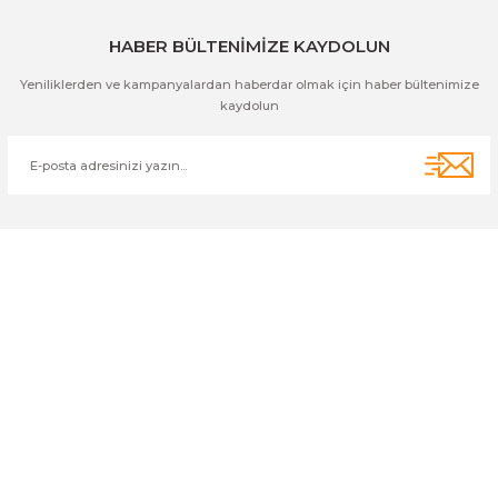
HABER BÜLTENİMİZE KAYDOLUN
Yeniliklerden ve kampanyalardan haberdar olmak için haber bültenimize
kaydolun
Cihan Av İnş. İth. İhrc. San. Tic. Ltd. Şti. Özyurt Mah. Nakipoğlu Cad.
No:21 Gediz- Kütahya / Türkiye
cihangir@cihanav.com
0274 412 52 47
Üyelik