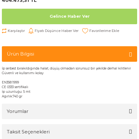
404.473,31 TL
Gelince Haber Ver
Karşılaştır
Fiyatı Düşünce Haber Ver
Ürün Bilgisi
İp
serbest bırakıldığında
halat
,
düşüş
olmadan
sorunsuz
bir
şekilde
derhal kil
itlenir
G
üvenli
ve kullanımı kolay
EN358:1999
CE 0333 sertifikalı
İp uzunluğu: 5 mt
Ağırlık:740 gr
Yorumlar
Taksit Seçenekleri
Bu ürüne ilk yorumu siz yapın!