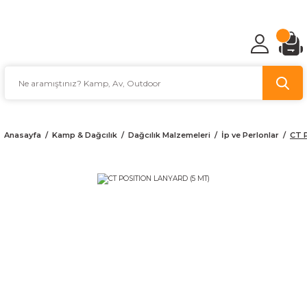
TÜRKİYE'NİN AV VE KAMP MALZEMECİSİ
Anasayfa
Kamp & Dağcılık
Dağcılık Malzemeleri
İp ve Perlonlar
CT 