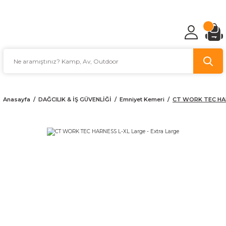
TÜRKİYE'NİN AV VE KAMP MALZEMECİSİ
Anasayfa
DAĞCILIK & İŞ GÜVENLİĞİ
Emniyet Kemeri
CT WORK TEC HARN