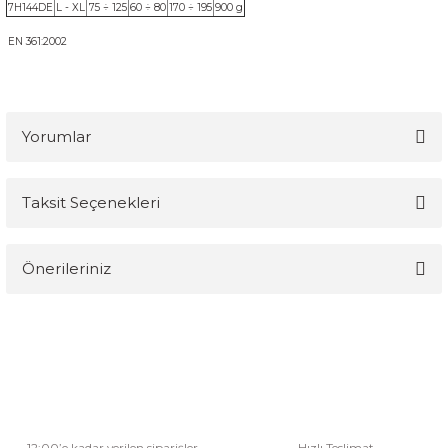
7H144DE
L - XL
75 ÷ 125
60 ÷ 80
170 ÷ 195
900 g
EN 361:2002
Yorumlar
Taksit Seçenekleri
Bu ürüne ilk yorumu siz yapın!
Önerileriniz
Yorum Yaz
Bu ürünün fiyat bilgisi, resim, ürün açıklamalarında ve diğer
konularda yetersiz gördüğünüz noktaları öneri formunu kullanarak
tarafımıza iletebilirsiniz.
Görüş ve önerileriniz için teşekkür ederiz.
Ürün resmi kalitesiz, bozuk veya görüntülenemiyor.
12:00’e kadar verilen siparişler
Hızlı Teslimat