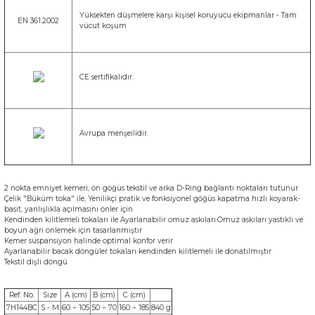
Yüksekten düşmelere karşı kişisel koruyucu ekipmanlar - Tam
EN 361:2002
vücut koşum
CE sertifikalıdır.
Avrupa menşeilidir.
2
nokta emniyet kemeri
,
ön
göğüs
tekstil
ve arka
D
-Ring
bağlantı noktaları tutunur
Çelik
"
Büküm
toka
"
ile
,
Yenilikçi
pratik ve fonksiyonel
göğüs
kapatma
hızlı
koyarak
-
basit
,
yanlışlıkla
açılmasını
önler
için
Kendinden kilitlemeli
tokaları
ile
Ayarlanabilir
omuz
askıları
.
Omuz
askıları
yastıklı
ve
boyun
ağrı önlemek
için tasarlanmıştır
Kemer
süspansiyon
halinde optimal
konfor
verir
Ayarlanabilir bacak
döngüler
tokaları
kendinden kilitlemeli
ile donatılmıştır
Tekstil
dişli
döngü
Ref. No.
Size
A (cm)
B (cm)
C (cm)
7H144BC
S - M
60 ÷ 105
50 ÷ 70
160 ÷ 185
840 g