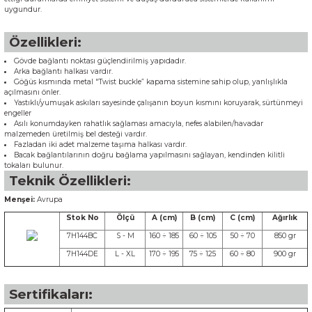
uygundur.
Özellikleri:
Gövde bağlantı noktası güçlendirilmiş yapıdadır.
Arka bağlantı halkası vardır.
Göğüs kısmında metal "Twist buckle” kapama sistemine sahip olup, yanlışlıkla
açılmasını önler.
Yastıklı/yumuşak askıları sayesinde çalışanın boyun kısmını koruyarak, sürtünmeyi
engeller
Asılı konumdayken rahatlık sağlaması amacıyla, nefes alabilen/havadar
malzemeden üretilmiş bel desteği vardır.
Fazladan iki adet malzeme taşıma halkası vardır.
Bacak bağlantılarının doğru bağlama yapılmasını sağlayan, kendinden kilitli
tokaları bulunur.
Teknik Özellikleri:
Menşei:
Avrupa
Stok No
Ölçü
A (cm)
B (cm)
C (cm)
Ağırlık
7H144BC
S - M
160 ÷ 185
60 ÷ 105
50 ÷ 70
850 gr
7H144DE
L - XL
170 ÷ 195
75 ÷ 125
60 ÷ 80
900 gr
Sertifikaları: