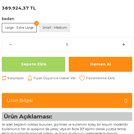
389.924,37 TL
beden
Large - Extra Large
Small - Medium
Sepete Ekle
Hemen Al
Karşılaştır
Fiyatı Düşünce Haber Ver
Ürün Bilgisi
Ürün Açıklaması:
İki adet bağlantı noktası bulunan, giyilmesi ve kullanımı kolay bir koşum modelidir.
Kullanıcının her iki ayağının da yatay veya en fazla 30° eğimli olarak yüzeye temas
ettiği durumlarda emniyet sistemi ve düşüş durdurucu sistemlerde kullanımı