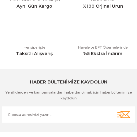
Ürün açıklamasında eksik bilgiler bulunuyor.
Aynı Gün Kargo
%100 Orjinal Ürün
Ürün bilgilerinde hatalar bulunuyor.
Ürün fiyatı diğer sitelerden daha pahalı.
Bu ürüne benzer farklı alternatifler olmalı.
Her siparişte
Havale ve EFT Ödemelerinde
Taksitli Alışveriş
%5 Ekstra İndirim
Gönder
HABER BÜLTENİMİZE KAYDOLUN
Yeniliklerden ve kampanyalardan haberdar olmak için haber bültenimize
kaydolun