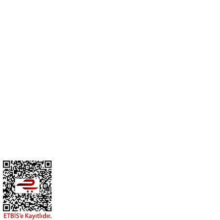
Cihan Av İnş. İth. İhrc. San. Tic. Ltd. Şti. Özyurt Mah. Nakipoğlu Cad.
No:21 Gediz- Kütahya / Türkiye
cihangir@cihanav.com
0274 412 52 47
Üyelik
Kurumsal