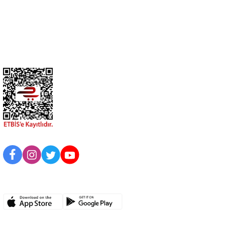
Üyelik
Kurumsal
BİZİ TAKİP EDİN
UYGULAMAMIZI İNDİRİN