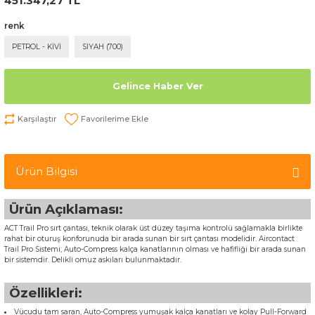
451.347,27 TL
renk
PETROL - KİVİ
SIYAH (700)
Gelince Haber Ver
Karşılaştır
Ürün Bilgisi
Ürün Açıklaması:
ACT Trail Pro sırt çantası, teknik olarak üst düzey taşıma kontrolü sağlamakla birlikte
rahat bir oturuş konforunuda bir arada sunan bir sırt çantası modelidir. Aircontact
Trail Pro Sistemi; Auto-Compress kalça kanatlarının olması ve hafifliği bir arada sunan
bir sistemdir. Delikli omuz askıları bulunmaktadır.
Özellikleri:
Vücudu tam saran, Auto-Compress yumuşak kalça kanatları ve kolay Pull-Forward