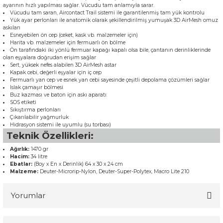
ayarının hızlı yapılması sağlar. Vücudu tam anlamıyla sarar.
Vücudu tam saran, Aircontact Trail sistemi ile garantilenmiş tam yük kontrolu
Yük ayar perlonları ile anatomik olarak şekillendirilmiş yumuşak 3D AirMesh omuz
askıları
Esneyebilen ön cep (ceket, kask vb. malzemeler için)
Harita vb. malzemeler için fermuarlı ön bölme
Ön tarafındaki iki yönlü fermuar kapağı kapalı olsa bile, çantanın derinliklerinde
olan eşyalara doğrudan erişim sağlar
Sert, yüksek nefes alabilen 3D AirMesh astar
Kapak cebi, değerli eşyalar için iç cep
Fermuarlı yan cep ve esnek yan cebi sayesinde çeşitli depolama çözümleri sağlar
Islak çamaşır bölmesi
Buz kazması ve baton için askı aparatı
SOS etiketi
Sıkıştırma perlonları
Çıkarılabilir yağmurluk
Hidrasyon sistemi ile uyumlu (su torbası)
Teknik Özellikleri:
Ağırlık:
1470 gr
Hacim:
34 litre
Ebatlar:
(Boy x En x Derinlik) 64 x 30 x 24 cm
Malzeme:
Deuter-Microrip-Nylon, Deuter-Super-Polytex, Macro Lite 210
Yorumlar