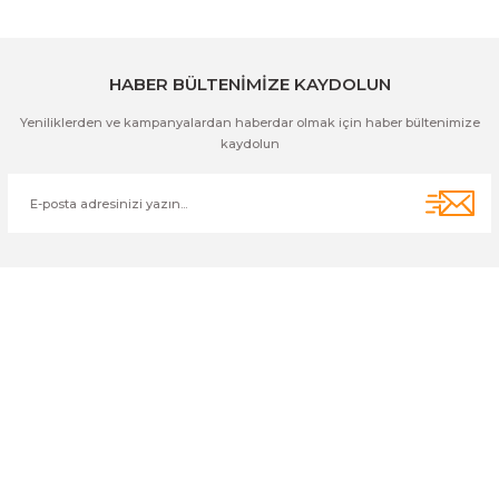
Gönder
HABER BÜLTENİMİZE KAYDOLUN
Yeniliklerden ve kampanyalardan haberdar olmak için haber bültenimize
kaydolun
Cihan Av İnş. İth. İhrc. San. Tic. Ltd. Şti. Özyurt Mah. Nakipoğlu Cad.
No:21 Gediz- Kütahya / Türkiye
cihangir@cihanav.com
0274 412 52 47