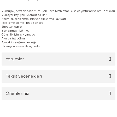
Yumuşak
,
nefes alabilen
Yumuşak
Hava
Mesh
astar ile
kalça
yastıkları ve
omuz askıları
Y
ük ayar
kayışları ile
omuz
askıları
H
acmi
düzenlenmesi için
yan sıkıştırma
kayışları
İ
ki ekleme
bölmeli
pratik
ön cep
S
treç
yan cepler
I
slak
çamaşır
bölmesi
G
üvenlik
için
ışık
yansıtıcı
Ayrı bir
üst bölme
A
yrılabilir
yağmur kapağı
Hi
drasyon
sistemi ile uyumlu
Yorumlar
Taksit Seçenekleri
Bu ürüne ilk yorumu siz yapın!
Önerileriniz
Yorum Yaz
Bu ürünün fiyat bilgisi, resim, ürün açıklamalarında ve diğer
konularda yetersiz gördüğünüz noktaları öneri formunu kullanarak
tarafımıza iletebilirsiniz.