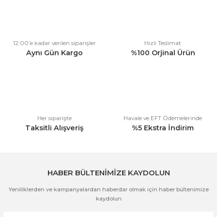
Görüş ve önerileriniz için teşekkür ederiz.
Ürün resmi kalitesiz, bozuk veya görüntülenemiyor.
12:00’e kadar verilen siparişler
Hızlı Teslimat
Ürün açıklamasında eksik bilgiler bulunuyor.
Aynı Gün Kargo
%100 Orjinal Ürün
Ürün bilgilerinde hatalar bulunuyor.
Ürün fiyatı diğer sitelerden daha pahalı.
Bu ürüne benzer farklı alternatifler olmalı.
Her siparişte
Havale ve EFT Ödemelerinde
Taksitli Alışveriş
%5 Ekstra İndirim
Gönder
HABER BÜLTENİMİZE KAYDOLUN
Yeniliklerden ve kampanyalardan haberdar olmak için haber bültenimize
kaydolun