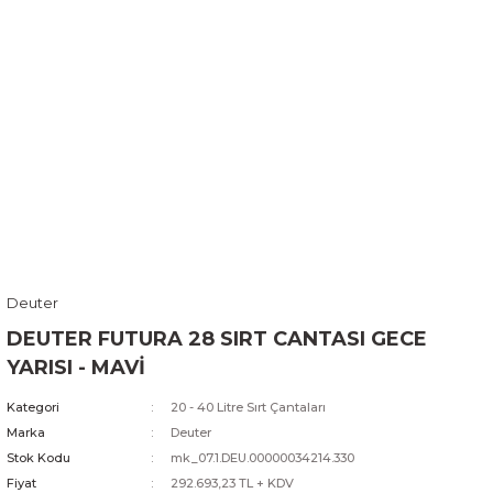
Deuter
DEUTER FUTURA 28 SIRT CANTASI GECE
YARISI - MAVİ
Kategori
20 - 40 Litre Sırt Çantaları
Marka
Deuter
Stok Kodu
mk_07.1.DEU.00000034214.330
Fiyat
292.693,23 TL + KDV