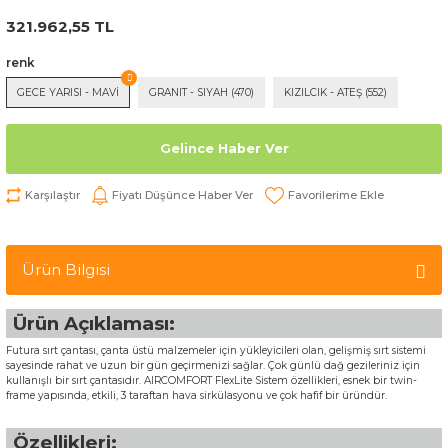
321.962,55 TL
renk
GECE YARISI - MAVİ
GRANIT - SIYAH (470)
KIZILCIK - ATEŞ (552)
Gelince Haber Ver
Karşılaştır
Fiyatı Düşünce Haber Ver
Ürün Bilgisi
Ürün Açıklaması:
Futura sırt çantası, çanta üstü malzemeler için yükleyicileri olan, gelişmiş sırt sistemi
sayesinde rahat ve uzun bir gün geçirmenizi sağlar. Çok günlü dağ gezileriniz için
kullanışlı bir sırt çantasıdır. AIRCOMFORT FlexLite Sistem özellikleri, esnek bir twin-
frame yapısında, etkili, 3 taraftan hava sirkülasyonu ve çok hafif bir üründür.
Özellikleri: