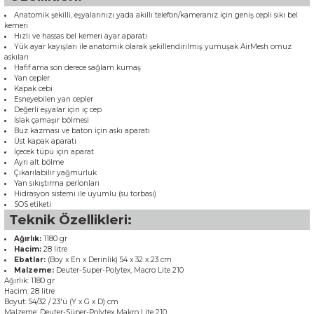
Anatomik şekilli, eşyalarınızı yada akıllı telefon/kameranız için geniş cepli sıkı bel
kemeri
Hızlı ve hassas bel kemeri ayar aparatı
Yük ayar kayışları ile anatomik olarak şekillendirilmiş yumuşak AirMesh omuz
askıları
Hafif ama son derece sağlam kumaş
Yan cepler
Kapak cebi
Esneyebilen yan cepler
Değerli eşyalar için iç cep
Islak çamaşır bölmesi
Buz kazması ve baton için askı aparatı
Üst kapak aparatı
İçecek tüpü için aparat
Ayrı alt bölme
Çıkarılabilir yağmurluk
Yan sıkıştırma perlonları
Hidrasyon sistemi ile uyumlu (su torbası)
SOS etiketi
Teknik Özellikleri:
Ağırlık:
1180 gr
Hacim:
28 litre
Ebatlar:
(Boy x En x Derinlik) 54 x 32 x 23 cm
Malzeme:
Deuter-Super-Polytex, Macro Lite 210
Ağırlık
: 1180
gr
Hacim
:
28
litre
Boyut
: 54
/32 /
23'ü (
Y x
G x D
)
cm
Malzeme:
Deuter
-Süper
-
Polytex
Makro
Lite
210