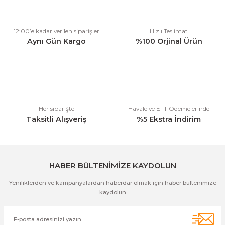
Ürün resmi kalitesiz, bozuk veya görüntülenemiyor.
12:00’e kadar verilen siparişler
Hızlı Teslimat
Ürün açıklamasında eksik bilgiler bulunuyor.
Aynı Gün Kargo
%100 Orjinal Ürün
Ürün bilgilerinde hatalar bulunuyor.
Ürün fiyatı diğer sitelerden daha pahalı.
Bu ürüne benzer farklı alternatifler olmalı.
Her siparişte
Havale ve EFT Ödemelerinde
Taksitli Alışveriş
%5 Ekstra İndirim
Gönder
HABER BÜLTENİMİZE KAYDOLUN
Yeniliklerden ve kampanyalardan haberdar olmak için haber bültenimize
kaydolun