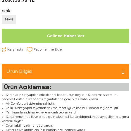
269.753,73 TL
renk
MAVİ
Gelince Haber Ver
Karşılaştır
Ürün Bilgisi
Ürün Açıklaması:
Kadınların sırt yapıları erkeklerinki kadar uzun değildir. SL taşıma sistemi bu
nedenle Deuter'ın standart sırt çantalarına göre biraz daha kısadır.
Air Comfort sırt sistemine sahiptir.
Çelik iskelet yapısı sayesinde taşıma rahatlığı ve konforlu olması sağlanmıştır.
Yan kısımlarında esnek ve fermuarlı cepleri vardır.
Kalça kemerinde ilave bir dolgu malzemesi kullanıldığından dolayı gelişmiş taşıma
konforu sağlar.
Çıkarılabilir yağmurluğu vardır.
Değerli eşyalarınız için iç kısmında özel bölmesi vardır.