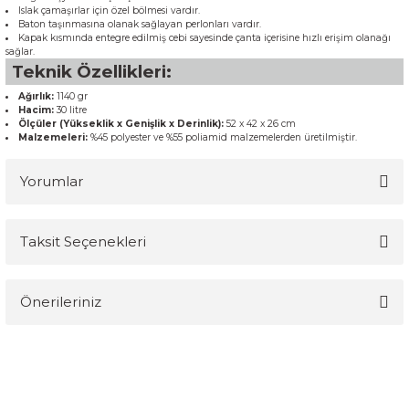
Islak çamaşırlar için özel bölmesi vardır.
Baton taşınmasına olanak sağlayan perlonları vardır.
Kapak kısmında entegre edilmiş cebi sayesinde çanta içerisine hızlı erişim olanağı
sağlar.
Teknik Özellikleri:
Ağırlık:
1140 gr
Hacim:
30 litre
Ölçüler (Yükseklik x Genişlik x Derinlik):
52 x 42 x 26 cm
Malzemeleri:
%45 polyester ve %55 poliamid malzemelerden üretilmiştir.
Yorumlar
Taksit Seçenekleri
Bu ürüne ilk yorumu siz yapın!
Önerileriniz
Yorum Yaz
Bu ürünün fiyat bilgisi, resim, ürün açıklamalarında ve diğer
konularda yetersiz gördüğünüz noktaları öneri formunu kullanarak
tarafımıza iletebilirsiniz.
Görüş ve önerileriniz için teşekkür ederiz.