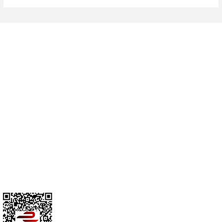
Cihan Av İnş. İth. İhrc. San. Tic. Ltd. Şti. Özyurt Mah. Nakipoğlu Cad.
No:21 Gediz- Kütahya / Türkiye
cihangir@cihanav.com
0274 412 52 47
Üyelik
Kurumsal