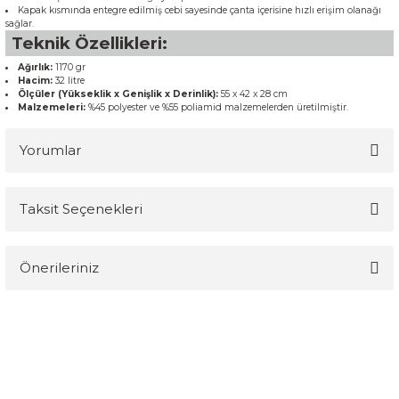
Kapak kısmında entegre edilmiş cebi sayesinde çanta içerisine hızlı erişim olanağı
sağlar.
Teknik Özellikleri:
Ağırlık:
1170 gr
Hacim:
32 litre
Ölçüler (Yükseklik x Genişlik x Derinlik):
55 x 42 x 28 cm
Malzemeleri:
%45 polyester ve %55 poliamid malzemelerden üretilmiştir.
Yorumlar
Taksit Seçenekleri
Bu ürüne ilk yorumu siz yapın!
Önerileriniz
Yorum Yaz
Bu ürünün fiyat bilgisi, resim, ürün açıklamalarında ve diğer
konularda yetersiz gördüğünüz noktaları öneri formunu kullanarak
tarafımıza iletebilirsiniz.
Görüş ve önerileriniz için teşekkür ederiz.