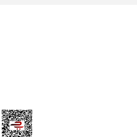
Cihan Av İnş. İth. İhrc. San. Tic. Ltd. Şti. Özyurt Mah. Nakipoğlu Cad.
No:21 Gediz- Kütahya / Türkiye
cihangir@cihanav.com
0274 412 52 47
Üyelik
Kurumsal