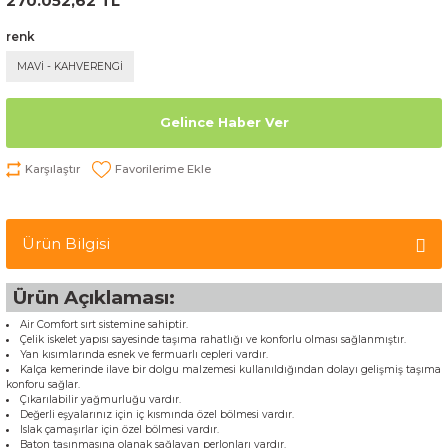
270.052,62 TL
renk
MAVİ - KAHVERENGİ
Gelince Haber Ver
Karşılaştır
Ürün Bilgisi
Ürün Açıklaması:
Air Comfort sırt sistemine sahiptir.
Çelik iskelet yapısı sayesinde taşıma rahatlığı ve konforlu olması sağlanmıştır.
Yan kısımlarında esnek ve fermuarlı cepleri vardır.
Kalça kemerinde ilave bir dolgu malzemesi kullanıldığından dolayı gelişmiş taşıma
konforu sağlar.
Çıkarılabilir yağmurluğu vardır.
Değerli eşyalarınız için iç kısmında özel bölmesi vardır.
Islak çamaşırlar için özel bölmesi vardır.
Baton taşınmasına olanak sağlayan perlonları vardır.