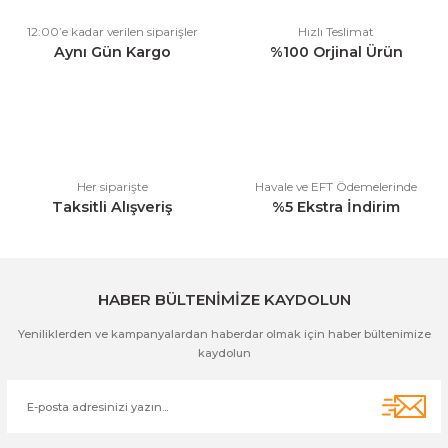
Ürün resmi kalitesiz, bozuk veya görüntülenemiyor.
12:00’e kadar verilen siparişler
Hızlı Teslimat
Ürün açıklamasında eksik bilgiler bulunuyor.
Aynı Gün Kargo
%100 Orjinal Ürün
Ürün bilgilerinde hatalar bulunuyor.
Ürün fiyatı diğer sitelerden daha pahalı.
Bu ürüne benzer farklı alternatifler olmalı.
Her siparişte
Havale ve EFT Ödemelerinde
Taksitli Alışveriş
%5 Ekstra İndirim
Gönder
HABER BÜLTENİMİZE KAYDOLUN
Yeniliklerden ve kampanyalardan haberdar olmak için haber bültenimize
kaydolun