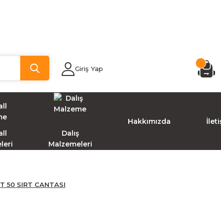
Giriş Yap
Hakkımızda
İlet
ll
Dalış
leri
Malzemeleri
T 50 SIRT CANTASI