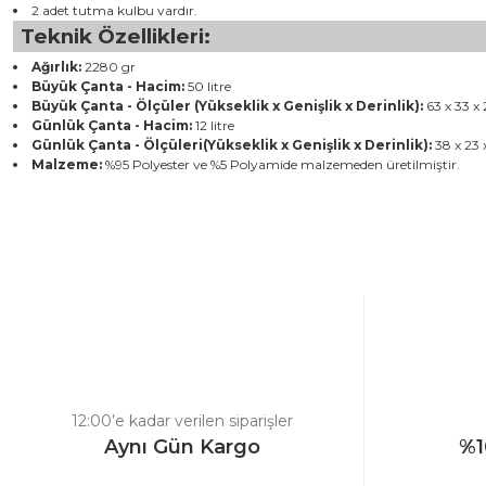
2 adet tutma kulbu vardır.
Teknik Özellikleri:
Ağırlık:
2280 gr
Büyük Çanta - Hacim:
50 litre
Büyük Çanta - Ölçüler (Yükseklik x Genişlik x Derinlik):
63 x 33 x
Günlük Çanta - Hacim:
12 litre
Günlük Çanta - Ölçüleri(Yükseklik x Genişlik x Derinlik):
38 x 23 
Malzeme:
%95 Polyester ve %5 Polyamide malzemeden üretilmiştir.
Bu ürünün fiyat bilgisi, resim, ürün açıklamalarında ve diğer konulard
Görüş ve önerileriniz için teşekkür ederiz.
Ürün resmi kalitesiz, bozuk veya görüntülenemiyor.
Ürün açıklamasında eksik bilgiler bulunuyor.
Ürün bilgilerinde hatalar bulunuyor.
Ürün fiyatı diğer sitelerden daha pahalı.
12:00’e kadar verilen siparişler
Bu ürüne benzer farklı alternatifler olmalı.
Aynı Gün Kargo
%1