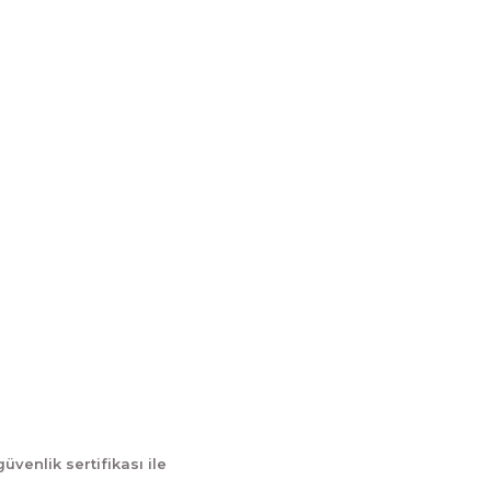
Kurumsal
İletişim
İletişim Formu
tum
Havale Bildirim Formu
Kargo Takibi
güvenlik sertifikası ile