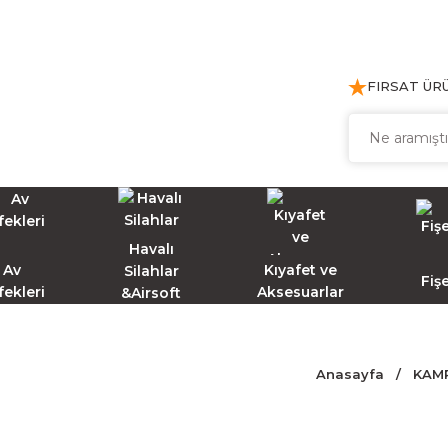
FIRSAT ÜR
Havalı
Av
Kıyafet ve
Silahlar
Fiş
fekleri
Aksesuarlar
&Airsoft
Anasayfa
KAM