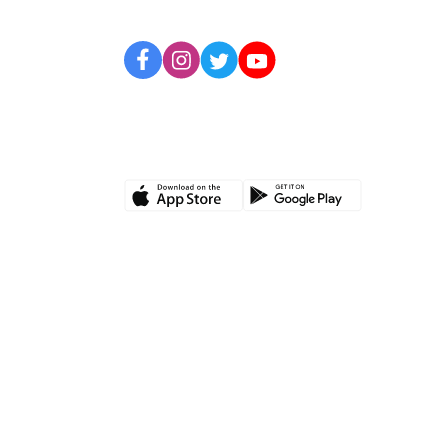
BİZİ TAKİP EDİN
UYGULAMAMIZI İNDİRİN