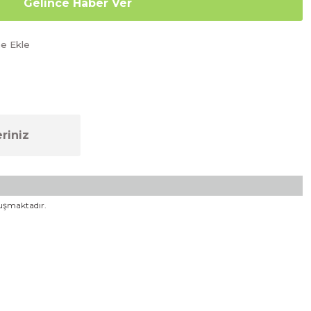
Gelince Haber Ver
riniz
luşmaktadır.