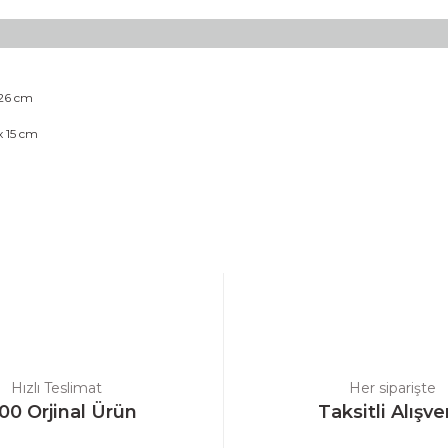
 26 cm
x 15 cm
a yetersiz gördüğünüz noktaları öneri formunu kullanarak tarafımıza ilet
Bu ürüne ilk yorumu siz yapın!
Yorum Yaz
Hızlı Teslimat
Her siparişte
00 Orjinal Ürün
Taksitli Alışve