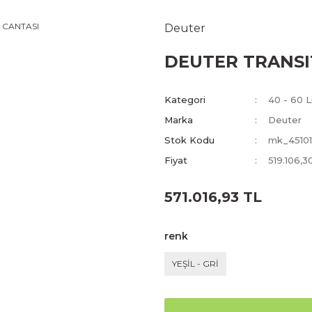
Deuter
DEUTER TRANSIT
Kategori
40 - 60 Li
Marka
Deuter
Stok Kodu
mk_45101
Fiyat
519.106,3
571.016,93 TL
renk
YEŞİL - GRİ