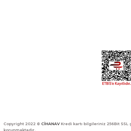
Üyelik
Cihan Av İnş. İth. İhrc. San. Tic. Ltd. Şti.
Özyurt Mah. Nakipoğlu Cad. No:21
Gediz- Kütahya / Türkiye
Yeni Üyelik
Üye Girişi
cihangir@cihanav.com
Şifremi Unut
0274 412 52 47
Copyright 2022 ©
CİHANAV
Kredi kartı bilgileriniz 256Bit SSL 
korunmaktadır.