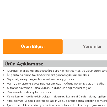
Ürün Bilgisi
Yorumlar
Ürün Açıklaması:
Gündelik olarak kullanabileceğiniz ufak bir sırt çantası ve uzun süreli s
İki çanta birbirine takılıp tek bir sırt çantası gibi kullanılabilir.
Seyahat, kamp ve gezilerde kullanıma uygundur.
Vari Quick sistemi sayesinde her sırt uzunluğuna kolaylıkla uyum sağlar.
X-frame sayesinde kalça yükünün düzgün dağılmasını sağlar.
Yan kısımlarında cepleri bulunur.
Kalça kemerinde ilave bir dolgu malzemesi kullanıldığından dolayı gelişm
Ana bölmesi U-şekilli olarak açılabilir ve bu sayede çanta içeriğine tam er
Çantanın alt kısmında ayrı bir bölmesi bulunur. Bu bölmeye ayakkabı v