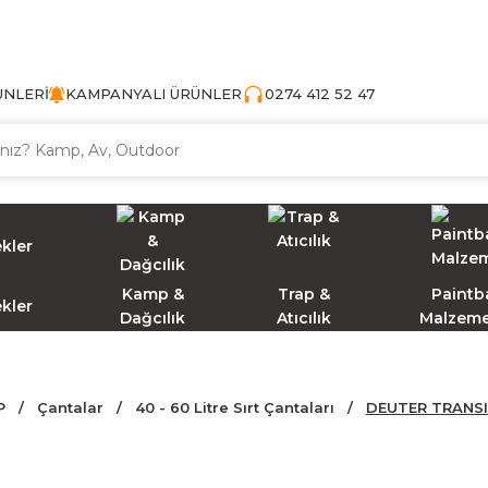
TÜRKİYE'NİN AV VE KAMP MALZEMECİSİ
ÜNLERİ
KAMPANYALI ÜRÜNLER
0274 412 52 47
Kamp &
Trap &
Paintba
ekler
Dağcılık
Atıcılık
Malzeme
P
Çantalar
40 - 60 Litre Sırt Çantaları
DEUTER TRANSI