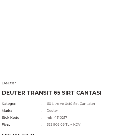
Deuter
DEUTER TRANSIT 65 SIRT CANTASI
Kategori
60 Litre ve Üstü Sırt Çantaları
Marka
Deuter
Stok Kodu
mk_4510217
Fiyat
532.906,06 TL + KDV