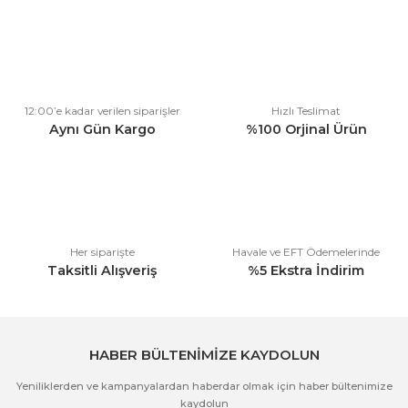
konularda yetersiz gördüğünüz noktaları öneri formunu kullanarak
tarafımıza iletebilirsiniz.
Görüş ve önerileriniz için teşekkür ederiz.
Ürün resmi kalitesiz, bozuk veya görüntülenemiyor.
12:00’e kadar verilen siparişler
Hızlı Teslimat
Ürün açıklamasında eksik bilgiler bulunuyor.
Aynı Gün Kargo
%100 Orjinal Ürün
Ürün bilgilerinde hatalar bulunuyor.
Ürün fiyatı diğer sitelerden daha pahalı.
Bu ürüne benzer farklı alternatifler olmalı.
Her siparişte
Havale ve EFT Ödemelerinde
Taksitli Alışveriş
%5 Ekstra İndirim
Gönder
HABER BÜLTENİMİZE KAYDOLUN
Yeniliklerden ve kampanyalardan haberdar olmak için haber bültenimize
kaydolun