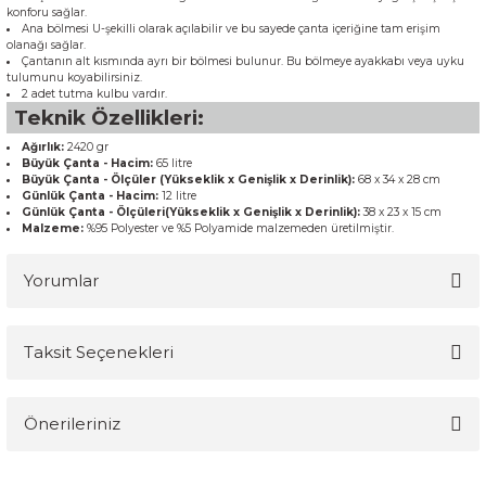
konforu sağlar.
Ana bölmesi U-şekilli olarak açılabilir ve bu sayede çanta içeriğine tam erişim
olanağı sağlar.
Çantanın alt kısmında ayrı bir bölmesi bulunur. Bu bölmeye ayakkabı veya uyku
tulumunu koyabilirsiniz.
2 adet tutma kulbu vardır.
Teknik Özellikleri:
Ağırlık:
2420 gr
Büyük Çanta - Hacim:
65 litre
Büyük Çanta - Ölçüler (Yükseklik x Genişlik x Derinlik):
68 x 34 x 28 cm
Günlük Çanta - Hacim:
12 litre
Günlük Çanta - Ölçüleri(Yükseklik x Genişlik x Derinlik):
38 x 23 x 15 cm
Malzeme:
%95 Polyester ve %5 Polyamide malzemeden üretilmiştir.
Yorumlar
Taksit Seçenekleri
Bu ürüne ilk yorumu siz yapın!
Önerileriniz
Yorum Yaz
Bu ürünün fiyat bilgisi, resim, ürün açıklamalarında ve diğer