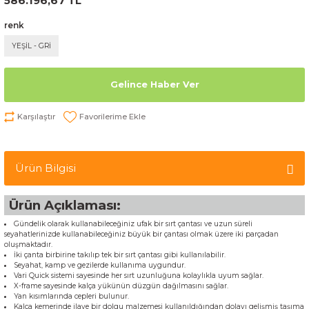
586.196,67 TL
renk
YEŞİL - GRİ
Gelince Haber Ver
Karşılaştır
Ürün Bilgisi
Ürün Açıklaması:
Gündelik olarak kullanabileceğiniz ufak bir sırt çantası ve uzun süreli
seyahatlerinizde kullanabileceğiniz büyük bir çantası olmak üzere iki parçadan
oluşmaktadır.
İki çanta birbirine takılıp tek bir sırt çantası gibi kullanılabilir.
Seyahat, kamp ve gezilerde kullanıma uygundur.
Vari Quick sistemi sayesinde her sırt uzunluğuna kolaylıkla uyum sağlar.
X-frame sayesinde kalça yükünün düzgün dağılmasını sağlar.
Yan kısımlarında cepleri bulunur.
Kalça kemerinde ilave bir dolgu malzemesi kullanıldığından dolayı gelişmiş taşıma