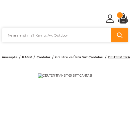
TÜRKİYE'NİN AV VE KAMP MALZEMECİSİ
Anasayfa
KAMP
Çantalar
60 Litre ve Üstü Sırt Çantaları
DEUTER TRA