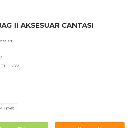
AG II AKSESUAR CANTASI
taları
4
1 TL + KDV
YAH (749)