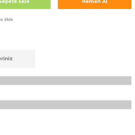
Sepete Ekle
Hemen Al
riniz