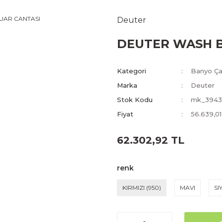
Deuter
DEUTER WASH B
Kategori
Banyo Çan
Marka
Deuter
Stok Kodu
mk_3943
Fiyat
56.639,0
62.302,92 TL
renk
KIRMIZI (950)
MAVI
SI