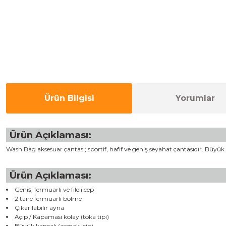
Ürün Bilgisi
Yorumlar
Ürün Açıklaması:
Wash Bag aksesuar çantası; sportif, hafif ve geniş seyahat çantasıdır. Büyük as
Ürün Açıklaması:
Geniş, fermuarlı ve fileli cep
2 tane fermuarlı bölme
Çıkarılabilir ayna
Açıp / Kapaması kolay (toka tipi)
Büyük kancalı (asmak için)