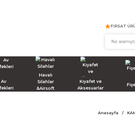
FIRSAT ÜR
Havalı
Av
Kıyafet ve
Silahlar
Fiş
fekleri
Aksesuarlar
&Airsoft
Anasayfa
KA