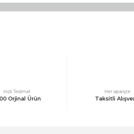
a yetersiz gördüğünüz noktaları öneri formunu kullanarak tarafımıza ilet
Bu ürüne ilk yorumu siz yapın!
Yorum Yaz
Hızlı Teslimat
Her siparişte
00 Orjinal Ürün
Taksitli Alışve