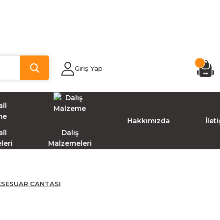
Giriş Yap
Hakkımızda
İlet
ll
Dalış
leri
Malzemeleri
KSESUAR CANTASI