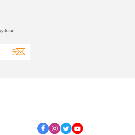
aydolun
BİZİ TAKİP EDİN