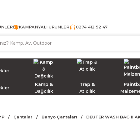
TÜRKİYE'NİN AV VE KAMP MALZEMECİSİ
ÜNLERİ
KAMPANYALI ÜRÜNLER
0274 412 52 47
Kamp &
Trap &
Paintba
ekler
Dağcılık
Atıcılık
Malzeme
MP
Çantalar
Banyo Çantaları
DEUTER WASH BAG II A