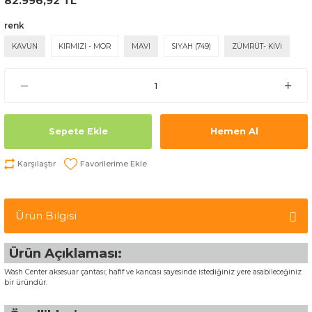
82.996,92 TL
renk
KAVUN
KIRMIZI - MOR
MAVI
SIYAH (749)
ZÜMRÜT- KİVİ
Sepete Ekle
Hemen Al
Karşılaştır
Ürün Bilgisi
Ürün Açıklaması:
Wash Center aksesuar çantası; hafif ve kancası sayesinde istediğiniz yere asabileceğiniz
bir üründür.