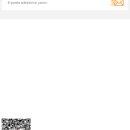
Cihan Av İnş. İth. İhrc. San. Tic. Ltd. Şti. Özyurt Mah. Nakipoğlu Cad.
No:21 Gediz- Kütahya / Türkiye
cihangir@cihanav.com
0274 412 52 47
Üyelik
Kurumsal