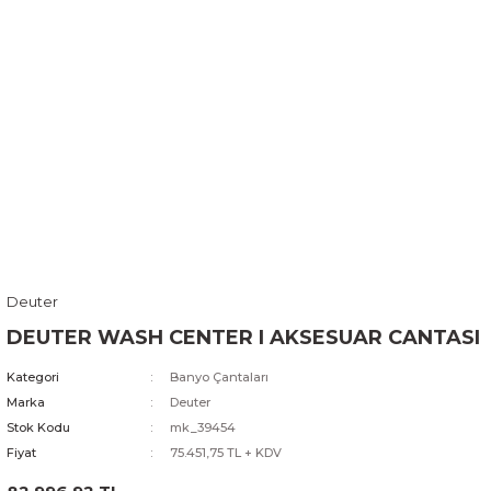
Deuter
DEUTER WASH CENTER I AKSESUAR CANTASI
Kategori
Banyo Çantaları
Marka
Deuter
Stok Kodu
mk_39454
Fiyat
75.451,75 TL + KDV