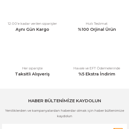
Görüş ve önerileriniz için teşekkür ederiz.
Ürün resmi kalitesiz, bozuk veya görüntülenemiyor.
12:00’e kadar verilen siparişler
Hızlı Teslimat
Ürün açıklamasında eksik bilgiler bulunuyor.
Aynı Gün Kargo
%100 Orjinal Ürün
Ürün bilgilerinde hatalar bulunuyor.
Ürün fiyatı diğer sitelerden daha pahalı.
Bu ürüne benzer farklı alternatifler olmalı.
Her siparişte
Havale ve EFT Ödemelerinde
Taksitli Alışveriş
%5 Ekstra İndirim
Gönder
HABER BÜLTENİMİZE KAYDOLUN
Yeniliklerden ve kampanyalardan haberdar olmak için haber bültenimize
kaydolun