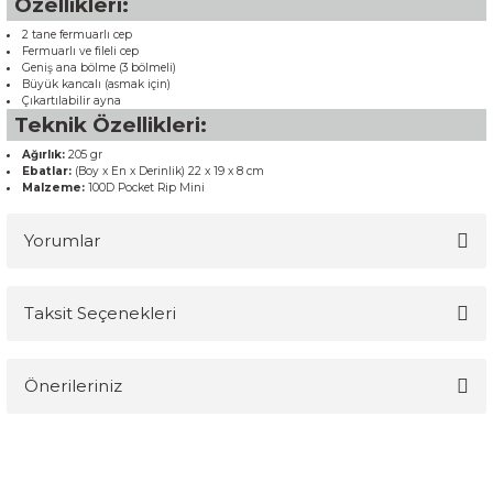
Özellikleri:
2 tane fermuarlı cep
Fermuarlı ve fileli cep
Geniş ana bölme (3 bölmeli)
Büyük kancalı (asmak için)
Çıkartılabilir ayna
Teknik Özellikleri:
Ağırlık:
205 gr
Ebatlar:
(Boy x En x Derinlik) 22 x 19 x 8 cm
Malzeme:
100D Pocket Rip Mini
Yorumlar
Taksit Seçenekleri
Bu ürüne ilk yorumu siz yapın!
Önerileriniz
Yorum Yaz
Bu ürünün fiyat bilgisi, resim, ürün açıklamalarında ve diğer
konularda yetersiz gördüğünüz noktaları öneri formunu kullanarak
tarafımıza iletebilirsiniz.