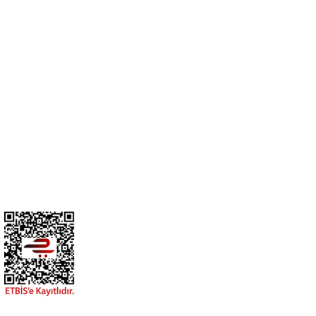
Cihan Av İnş. İth. İhrc. San. Tic. Ltd. Şti. Özyurt Mah. Nakipoğlu Cad.
No:21 Gediz- Kütahya / Türkiye
cihangir@cihanav.com
0274 412 52 47
Üyelik
Kurumsal
BİZİ TAKİP EDİN