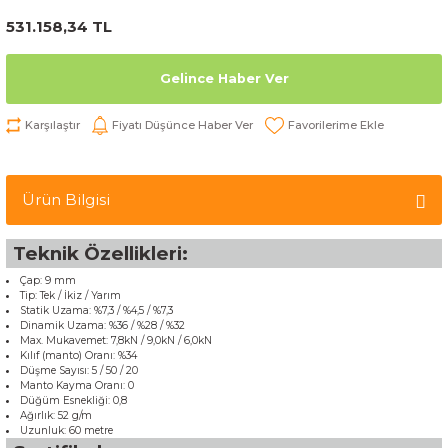
531.158,34 TL
Gelince Haber Ver
Karşılaştır
Fiyatı Düşünce Haber Ver
Ürün Bilgisi
Teknik Özellikleri:
Çap: 9 mm
Tip: Tek / İkiz / Yarım
Statik Uzama: %7,3 / %4,5 / %7,3
Dinamik Uzama: %36 / %28 / %32
Max. Mukavemet: 7,8kN / 9,0kN / 6,0kN
Kılıf (manto) Oranı: %34
Düşme Sayısı: 5 / 50 / 20
Manto Kayma Oranı: 0
Düğüm Esnekliği: 0,8
Ağırlık: 52 g/m
Uzunluk: 60 metre