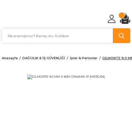
TÜRKİYE'NİN AV VE KAMP MALZEMECİSİ
Anasayfa
DAĞCILIK & İŞ GÜVENLİĞİ
İpler & Perlonlar
GILMONTE 9.0 MM