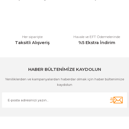
Ürün bilgilerinde hatalar bulunuyor.
Ürün fiyatı diğer sitelerden daha pahalı.
Bu ürüne benzer farklı alternatifler olmalı.
Her siparişte
Havale ve EFT Ödemelerinde
Taksitli Alışveriş
%5 Ekstra İndirim
Gönder
HABER BÜLTENİMİZE KAYDOLUN
Yeniliklerden ve kampanyalardan haberdar olmak için haber bültenimize
kaydolun