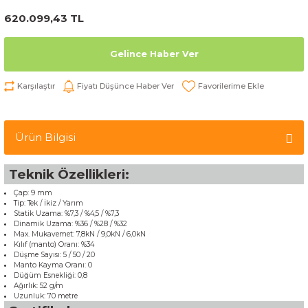
620.099,43 TL
Gelince Haber Ver
Karşılaştır
Fiyatı Düşünce Haber Ver
Ürün Bilgisi
Teknik Özellikleri:
Çap: 9 mm
Tip: Tek / İkiz / Yarım
Statik Uzama: %7,3 / %4,5 / %7,3
Dinamik Uzama: %36 / %28 / %32
Max. Mukavemet: 7,8kN / 9,0kN / 6,0kN
Kılıf (manto) Oranı: %34
Düşme Sayısı: 5 / 50 / 20
Manto Kayma Oranı: 0
Düğüm Esnekliği: 0,8
Ağırlık: 52 g/m
Uzunluk: 70 metre