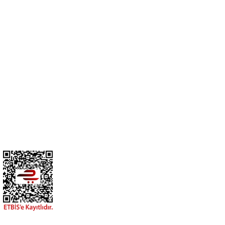
Cihan Av İnş. İth. İhrc. San. Tic. Ltd. Şti. Özyurt Mah. Nakipoğlu Cad.
No:21 Gediz- Kütahya / Türkiye
cihangir@cihanav.com
0274 412 52 47
Üyelik
Kurumsal
BİZİ TAKİP EDİN