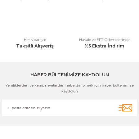
Ürün bilgilerinde hatalar bulunuyor.
Ürün fiyatı diğer sitelerden daha pahalı.
Bu ürüne benzer farklı alternatifler olmalı.
Her siparişte
Havale ve EFT Ödemelerinde
Taksitli Alışveriş
%5 Ekstra İndirim
Gönder
HABER BÜLTENİMİZE KAYDOLUN
Yeniliklerden ve kampanyalardan haberdar olmak için haber bültenimize
kaydolun