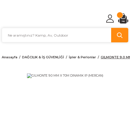
TÜRKİYE'NİN AV VE KAMP MALZEMECİSİ
Anasayfa
DAĞCILIK & İŞ GÜVENLİĞİ
İpler & Perlonlar
GILMONTE 9.0 MM