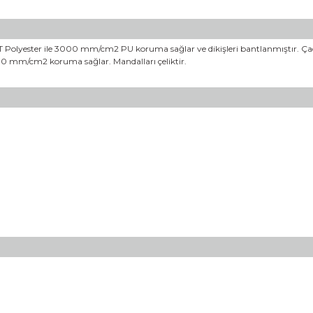
185T Polyester ile 3000 mm/cm2 PU koruma sağlar ve dikişleri bantlanmıştır. Çadı
000 mm/cm2 koruma sağlar. Mandalları çeliktir.