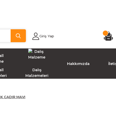
Giriş Yap
Hakkımızda
İlet
ll
Dalış
leri
Malzemeleri
LIK CADIR MAVI