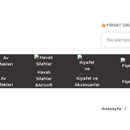
FIRSAT ÜR
Havalı
Av
Kıyafet ve
Silahlar
Fiş
fekleri
Aksesuarlar
&Airsoft
Anasayfa