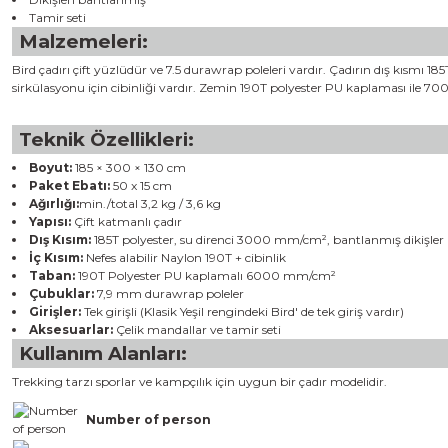
Tamir seti
Malzemeleri:
Bird çadırı çift yüzlüdür ve 7.5 durawrap poleleri vardır. Çadırın dış kısmı 
sirkülasyonu için cibinliği vardır. Zemin 190T polyester PU kaplaması ile 7
Teknik Özellikleri:
Boyut:
185 × 300 × 130 cm
Paket Ebatı:
50 x 15 cm
Ağırlığı:
min./total 3,2 kg / 3,6 kg
Yapısı:
Çift katmanlı çadır
Dış Kısım:
185T polyester, su direnci 3000 mm/cm², bantlanmış dikişler
İç Kısım:
Nefes alabilir Naylon 190T + cibinlik
Taban:
190T Polyester PU kaplamalı 6000 mm/cm²
Çubuklar:
7,9 mm durawrap poleler
Girişler:
Tek girişli (Klasik Yeşil rengindeki Bird' de tek giriş vardır)
Aksesuarlar:
Çelik mandallar ve tamir seti
Kullanım Alanları:
Trekking tarzı sporlar ve kampçılık için uygun bir çadır modelidir.
Number of person