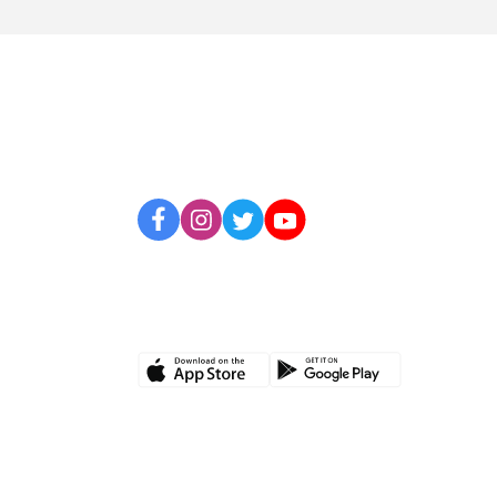
BİZİ TAKİP EDİN
UYGULAMAMIZI İNDİRİN