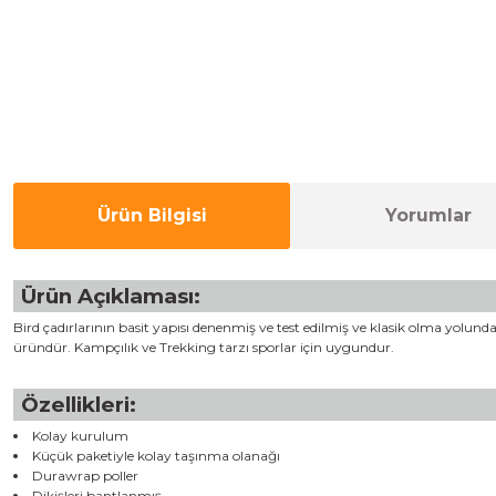
Ürün Bilgisi
Yorumlar
Ürün Açıklaması:
Bird çadırlarının basit yapısı denenmiş ve test edilmiş ve klasik olma yolund
üründür. Kampçılık ve Trekking tarzı sporlar için uygundur.
Özellikleri:
Kolay kurulum
Küçük paketiyle kolay taşınma olanağı
Durawrap poller
Dikişleri bantlanmış