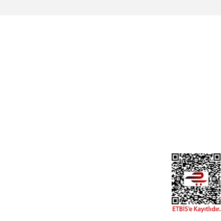
Üyelik
Cihan Av İnş. İth. İhrc. San. Tic. Ltd. Şti.
Özyurt Mah. Nakipoğlu Cad. No:21
Gediz- Kütahya / Türkiye
Yeni Üyelik
Üye Girişi
cihangir@cihanav.com
Şifremi Unut
0274 412 52 47