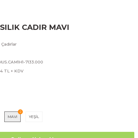
SILIK CADIR MAVI
Çadırlar
HUS.CAM1H1-7133.000
24 TL + KDV
MAVI
YEŞİL