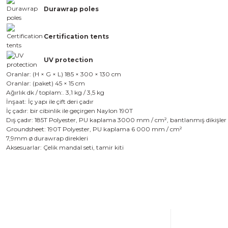
Durawrap poles
Certification tents
UV protection
Oranlar: (H × G × L) 185 × 300 × 130 cm
Oranlar: (paket) 45 × 15 cm
Ağırlık dk / toplam:. 3,1 kg / 3,5 kg
İnşaat: İç yapı ile çift deri çadır
İç çadır: bir cibinlik ile geçirgen Naylon 190T
Dış çadır: 185T Polyester, PU kaplama 3000 mm / cm², bantlanmış dikişler
Groundsheet: 190T Polyester, PU kaplama 6 000 mm / cm²
7,9mm
ø
durawrap direkleri
Aksesuarlar: Çelik mandal seti, tamir kiti
Bu ürünün fiyat bilgisi, resim, ürün açıklamalarında ve diğer konulard
Görüş ve önerileriniz için teşekkür ederiz.
Ürün resmi kalitesiz, bozuk veya görüntülenemiyor.