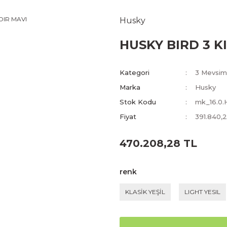
Husky
HUSKY BIRD 3 KI
Kategori
3 Mevsim 
Marka
Husky
Stok Kodu
mk_16.0.
Fiyat
391.840,
470.208,28 TL
renk
KLASİK YEŞİL
LIGHT YESIL