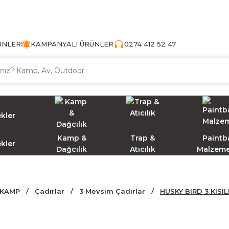
TÜRKİYE'NİN AV VE KAMP MALZEMECİSİ
ÜNLERİ
KAMPANYALI ÜRÜNLER
0274 412 52 47
Kamp &
Trap &
Paintba
ekler
Dağcılık
Atıcılık
Malzeme
KAMP
Çadırlar
3 Mevsim Çadırlar
HUSKY BIRD 3 KISI