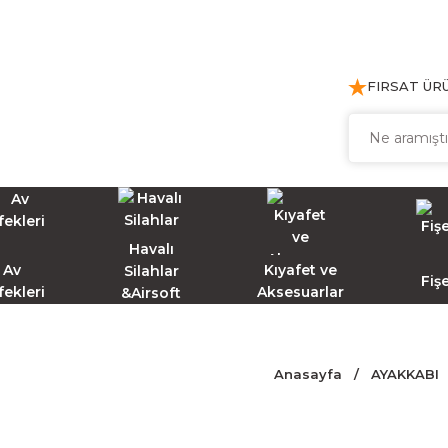
FIRSAT ÜR
Havalı
Av
Kıyafet ve
Silahlar
Fiş
fekleri
Aksesuarlar
&Airsoft
Anasayfa
AYAKKABI