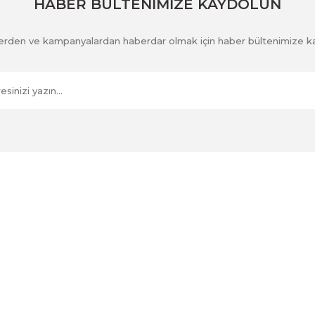
HABER BÜLTENİMİZE KAYDOLUN
klerden ve kampanyalardan haberdar olmak için haber bültenimize k
Kurumsal
İletişim
İletişim Formu