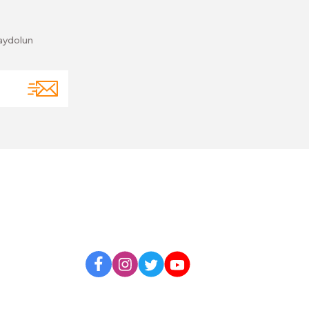
aydolun
BİZİ TAKİP EDİN