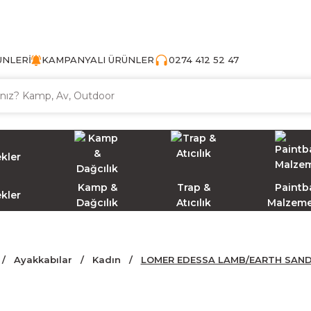
TÜRKİYE'NİN AV VE KAMP MALZEMECİSİ
ÜNLERİ
KAMPANYALI ÜRÜNLER
0274 412 52 47
Kamp &
Trap &
Paintba
ekler
Dağcılık
Atıcılık
Malzeme
Ayakkabılar
Kadın
LOMER EDESSA LAMB/EARTH SANDA