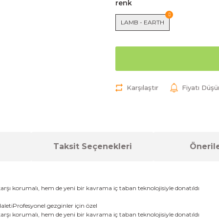
renk
LAMB - EARTH
Karşılaştır
Fiyatı Düş
Taksit Seçenekleri
Önerile
arşı
korumalı
,
hem de
yeni bir kavram
a
iç taban
teknolojisiyle donatıldı
aleti
P
rofesyonel
gezginler için
özel
arşı
korumalı
,
hem de
yeni bir kavram
a
iç taban
teknolojisiyle donatıldı