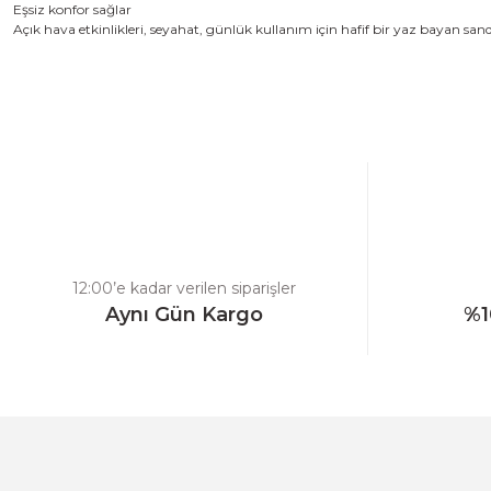
Eşsiz
konfor sağlar
Açık hava etkinlikleri
,
seyahat
,
günlük kullanım için
hafif bir yaz
bayan sand
Bu ürünün fiyat bilgisi, resim, ürün açıklamalarında ve diğer konulard
Görüş ve önerileriniz için teşekkür ederiz.
Ürün resmi kalitesiz, bozuk veya görüntülenemiyor.
Ürün açıklamasında eksik bilgiler bulunuyor.
Ürün bilgilerinde hatalar bulunuyor.
Ürün fiyatı diğer sitelerden daha pahalı.
12:00’e kadar verilen siparişler
Bu ürüne benzer farklı alternatifler olmalı.
Aynı Gün Kargo
%1