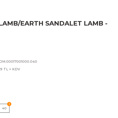
LAMB/EARTH SANDALET LAMB -
LOM.00017001000.040
79 TL + KDV
40