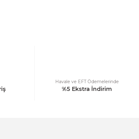
ebilirsiniz.
Havale ve EFT Ödemelerinde
riş
%5 Ekstra İndirim