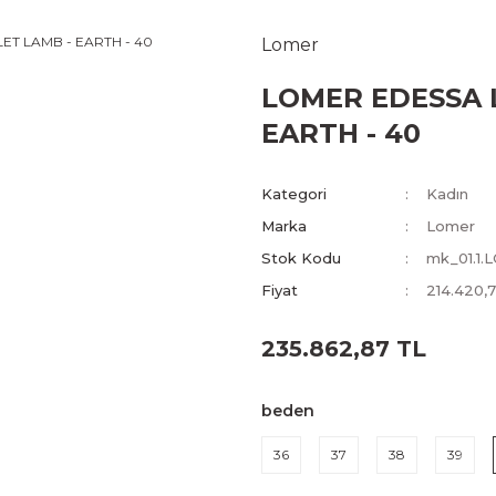
Lomer
LOMER EDESSA 
EARTH - 40
Kategori
Kadın
Marka
Lomer
Stok Kodu
mk_01.1.
Fiyat
214.420,
235.862,87 TL
beden
36
37
38
39