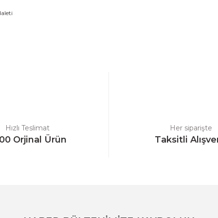
aleti
a yetersiz gördüğünüz noktaları öneri formunu kullanarak tarafımıza ilet
Bu ürüne ilk yorumu siz yapın!
Yorum Yaz
Hızlı Teslimat
Her siparişte
00 Orjinal Ürün
Taksitli Alışve
Gönder