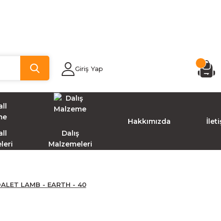
Giriş Yap
Hakkımızda
İlet
ll
Dalış
leri
Malzemeleri
LET LAMB - EARTH - 40