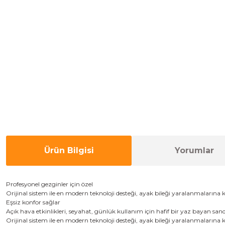
Ürün Bilgisi
Yorumlar
P
rofesyonel
gezginler için
özel
O
rijinal sistem
ile
en modern
teknoloji desteği,
ayak bileği
yaralanmalarına k
Eşsiz
konfor sağlar
Açık hava etkinlikleri
,
seyahat
,
günlük kullanım için
hafif bir yaz
bayan sand
O
rijinal sistem
ile
en modern
teknoloji desteği,
ayak bileği
yaralanmalarına k