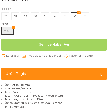
296.943,33 TL
beden
37
38
39
40
41
42
43
44
45
renk
YEŞİL
Gelince Haber Ver
Karşılaştır
Fiyatı Düşünce Haber Ver
Ürün Bilgisi
Üst
:
Süet
1,6 /
1,8 mm
Astar:
Piquet
/ Pamuk
Taban:
Vibram
Tubava
Tabanlık
:
Çıkarılabilir
-
Eva
taban
/
Tekstil
örtüsü
Taban
:
Naylon
Antitorsion
1,5 mm
Üst
Koruma
:
Yüksek
Aşınma
Deri
Ayak
Tampon
Sertlik
:
Yumuşak