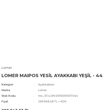
Lomer
LOMER MAIPOS YESİL AYAKKABI YEŞİL - 44
Kategori
Ayakkabılar
Marka
Lomer
Stok Kodu
mk_01.1.LOM.00116001007.044
Fiyat
269.948,48 TL + KDV