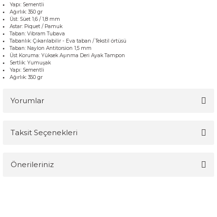
Yapı
:
Sementli
Ağırlık: 350 gr
Üst
:
Süet
1,6 /
1,8 mm
Astar:
Piquet
/ Pamuk
Taban:
Vibram
Tubava
Tabanlık
:
Çıkarılabilir
-
Eva
taban
/
Tekstil
örtüsü
Taban
:
Naylon
Antitorsion
1,5 mm
Üst
Koruma
:
Yüksek
Aşınma
Deri
Ayak
Tampon
Sertlik
:
Yumuşak
Yapı
:
Sementli
Ağırlık: 350 gr
Yorumlar
Taksit Seçenekleri
Bu ürüne ilk yorumu siz yapın!
Önerileriniz
Yorum Yaz
Bu ürünün fiyat bilgisi, resim, ürün açıklamalarında ve diğer
konularda yetersiz gördüğünüz noktaları öneri formunu kullanarak
tarafımıza iletebilirsiniz.
Görüş ve önerileriniz için teşekkür ederiz.