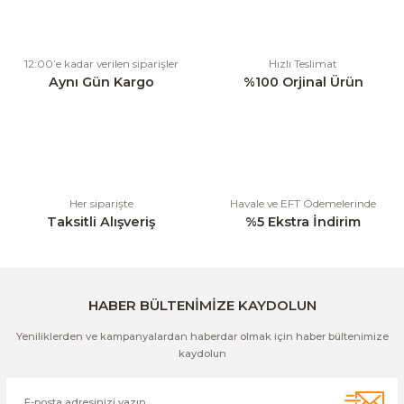
Ürün resmi kalitesiz, bozuk veya görüntülenemiyor.
12:00’e kadar verilen siparişler
Hızlı Teslimat
Ürün açıklamasında eksik bilgiler bulunuyor.
Aynı Gün Kargo
%100 Orjinal Ürün
Ürün bilgilerinde hatalar bulunuyor.
Ürün fiyatı diğer sitelerden daha pahalı.
Bu ürüne benzer farklı alternatifler olmalı.
Her siparişte
Havale ve EFT Ödemelerinde
Taksitli Alışveriş
%5 Ekstra İndirim
Gönder
HABER BÜLTENİMİZE KAYDOLUN
Yeniliklerden ve kampanyalardan haberdar olmak için haber bültenimize
kaydolun