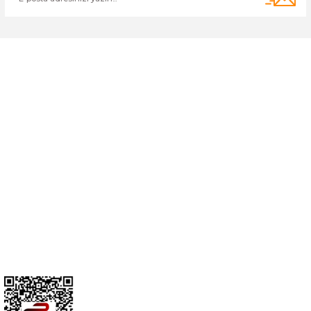
Cihan Av İnş. İth. İhrc. San. Tic. Ltd. Şti. Özyurt Mah. Nakipoğlu Cad.
No:21 Gediz- Kütahya / Türkiye
cihangir@cihanav.com
0274 412 52 47
Üyelik
Kurumsal