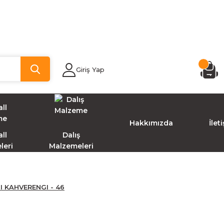
Giriş Yap
Hakkımızda
İlet
ll
Dalış
leri
Malzemeleri
 KAHVERENGI - 46