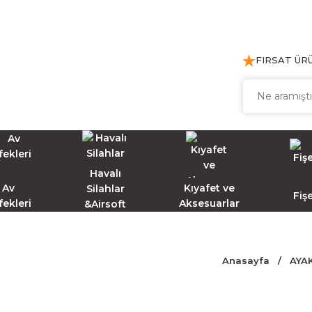
FIRSAT ÜR
Havalı
Av
Kıyafet ve
Silahlar
Fiş
fekleri
Aksesuarlar
&Airsoft
Anasayfa
AYA