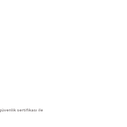
İletişim
İletişim Formu
tum
Havale Bildirim Formu
Kargo Takibi
güvenlik sertifikası ile