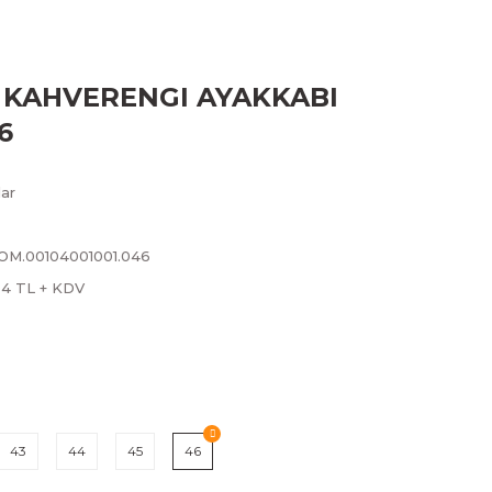
KAHVERENGI AYAKKABI
6
ar
LOM.00104001001.046
04 TL + KDV
43
44
45
46