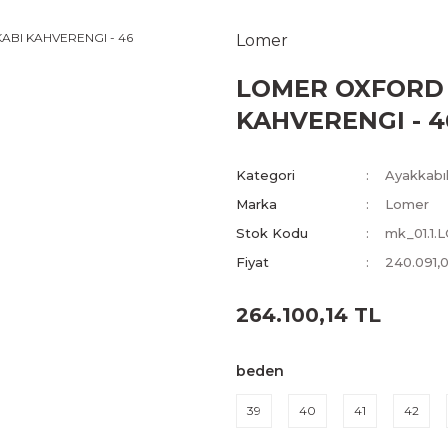
Lomer
LOMER OXFORD 
KAHVERENGI - 4
Kategori
Ayakkabıl
Marka
Lomer
Stok Kodu
mk_01.1.
Fiyat
240.091,
264.100,14 TL
beden
39
40
41
42