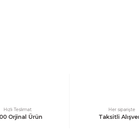
a yetersiz gördüğünüz noktaları öneri formunu kullanarak tarafımıza ilet
Bu ürüne ilk yorumu siz yapın!
Yorum Yaz
Hızlı Teslimat
Her siparişte
00 Orjinal Ürün
Taksitli Alışve