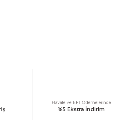
ebilirsiniz.
Havale ve EFT Ödemelerinde
riş
%5 Ekstra İndirim