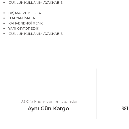
GÜNLÜK KULLANIM AYAKKABISI
DIŞ MALZEME DERİ
İTALYAN İMALAT
KAHVERENGİ RENK
YARI ORTOPEDİK
GÜNLÜK KULLANIM AYAKKABISI
Bu ürünün fiyat bilgisi, resim, ürün açıklamalarında ve diğer konulard
Görüş ve önerileriniz için teşekkür ederiz.
Ürün resmi kalitesiz, bozuk veya görüntülenemiyor.
Ürün açıklamasında eksik bilgiler bulunuyor.
Ürün bilgilerinde hatalar bulunuyor.
Ürün fiyatı diğer sitelerden daha pahalı.
12:00’e kadar verilen siparişler
Bu ürüne benzer farklı alternatifler olmalı.
Aynı Gün Kargo
%1