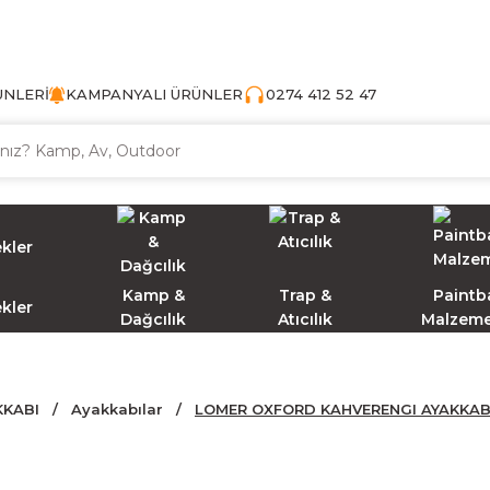
TÜRKİYE'NİN AV VE KAMP MALZEMECİSİ
ÜNLERİ
KAMPANYALI ÜRÜNLER
0274 412 52 47
Kamp &
Trap &
Paintba
ekler
Dağcılık
Atıcılık
Malzeme
KKABI
Ayakkabılar
LOMER OXFORD KAHVERENGI AYAKKABI