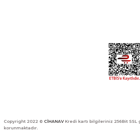
Gediz- Kütahya / Türkiye
Yeni Üyelik
Üye Girişi
cihangir@cihanav.com
Şifremi Unut
0274 412 52 47
Copyright 2022 ©
CİHANAV
Kredi kartı bilgileriniz 256Bit SSL 
korunmaktadır.