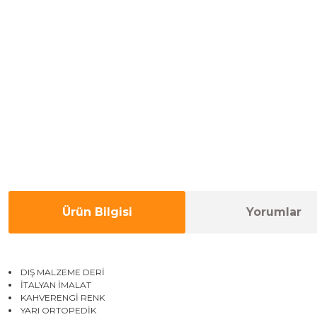
Ürün Bilgisi
Yorumlar
DIŞ MALZEME DERİ
İTALYAN İMALAT
KAHVERENGİ RENK
YARI ORTOPEDİK