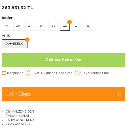
263.931,32 TL
beden
39
40
41
42
43
44
45
46
renk
KAHVERENGI
Gelince Haber Ver
Karşılaştır
Fiyatı Düşünce Haber Ver
Ürün Bilgisi
DIŞ MALZEME DERİ
İTALYAN İMALAT
KAHVERENGİ RENK
YARI ORTOPEDİK