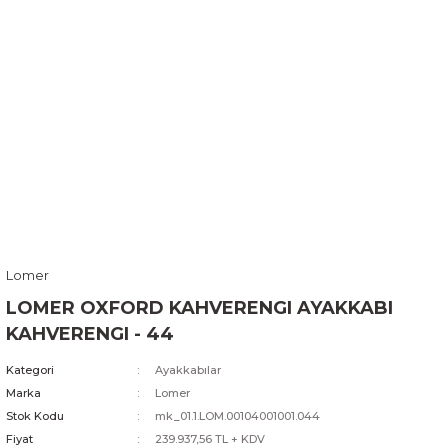
Lomer
LOMER OXFORD KAHVERENGI AYAKKABI
KAHVERENGI - 44
Kategori
Ayakkabılar
Marka
Lomer
Stok Kodu
mk_01.1.LOM.00104001001.044
Fiyat
239.937,56 TL + KDV