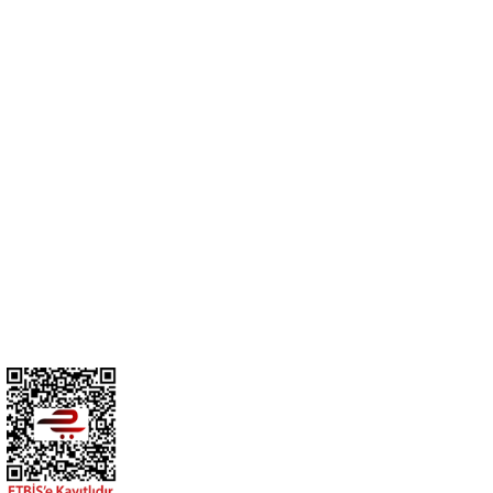
Cihan Av İnş. İth. İhrc. San. Tic. Ltd. Şti. Özyurt Mah. Nakipoğlu Cad.
No:21 Gediz- Kütahya / Türkiye
cihangir@cihanav.com
0274 412 52 47
Üyelik
Kurumsal