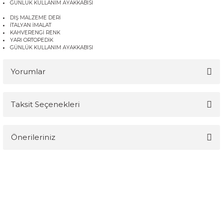
GÜNLÜK KULLANIM AYAKKABISI
DIŞ MALZEME DERİ
İTALYAN İMALAT
KAHVERENGİ RENK
YARI ORTOPEDİK
GÜNLÜK KULLANIM AYAKKABISI
Yorumlar
Taksit Seçenekleri
Bu ürüne ilk yorumu siz yapın!
Önerileriniz
Yorum Yaz
Bu ürünün fiyat bilgisi, resim, ürün açıklamalarında ve diğer
konularda yetersiz gördüğünüz noktaları öneri formunu kullanarak
tarafımıza iletebilirsiniz.
Görüş ve önerileriniz için teşekkür ederiz.
Ürün resmi kalitesiz, bozuk veya görüntülenemiyor.