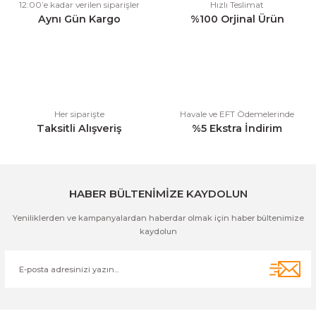
12:00’e kadar verilen siparişler
Hızlı Teslimat
Ürün açıklamasında eksik bilgiler bulunuyor.
Aynı Gün Kargo
%100 Orjinal Ürün
Ürün bilgilerinde hatalar bulunuyor.
Ürün fiyatı diğer sitelerden daha pahalı.
Bu ürüne benzer farklı alternatifler olmalı.
Her siparişte
Havale ve EFT Ödemelerinde
Taksitli Alışveriş
%5 Ekstra İndirim
Gönder
HABER BÜLTENİMİZE KAYDOLUN
Yeniliklerden ve kampanyalardan haberdar olmak için haber bültenimize
kaydolun