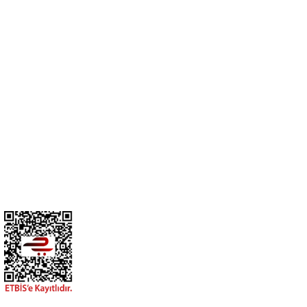
Cihan Av İnş. İth. İhrc. San. Tic. Ltd. Şti. Özyurt Mah. Nakipoğlu Cad.
No:21 Gediz- Kütahya / Türkiye
cihangir@cihanav.com
0274 412 52 47
Üyelik
Kurumsal
BİZİ TAKİP EDİN