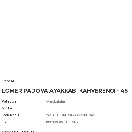
Lomer
LOMER PADOVA AYAKKABI KAHVERENGI - 45
Kategori
Ayakkabılar
Marka
Lomer
Stok Kodu
mk_01.1.LOM.00136002000.045
Fiyat
184.459,80 TL + KDV