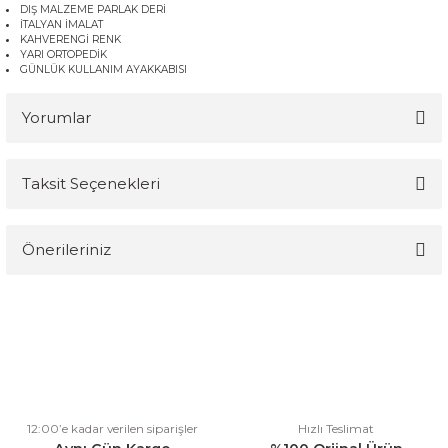
DIŞ MALZEME PARLAK DERİ
İTALYAN İMALAT
KAHVERENGİ RENK
YARI ORTOPEDİK
GÜNLÜK KULLANIM AYAKKABISI
Yorumlar
Taksit Seçenekleri
Bu ürüne ilk yorumu siz yapın!
Önerileriniz
Yorum Yaz
Bu ürünün fiyat bilgisi, resim, ürün açıklamalarında ve diğer
konularda yetersiz gördüğünüz noktaları öneri formunu kullanarak
tarafımıza iletebilirsiniz.
Görüş ve önerileriniz için teşekkür ederiz.
Ürün resmi kalitesiz, bozuk veya görüntülenemiyor.
12:00’e kadar verilen siparişler
Hızlı Teslimat
Ürün açıklamasında eksik bilgiler bulunuyor.