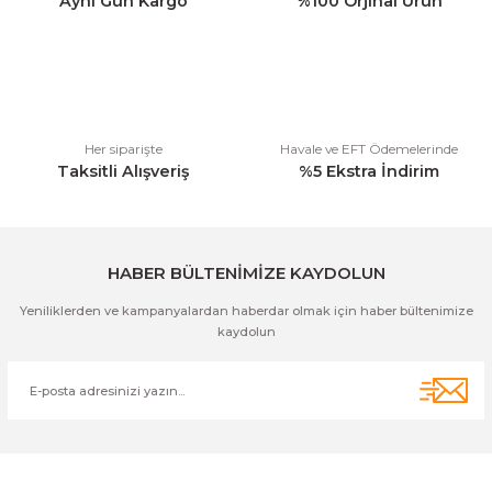
Aynı Gün Kargo
%100 Orjinal Ürün
Ürün bilgilerinde hatalar bulunuyor.
Ürün fiyatı diğer sitelerden daha pahalı.
Bu ürüne benzer farklı alternatifler olmalı.
Her siparişte
Havale ve EFT Ödemelerinde
Taksitli Alışveriş
%5 Ekstra İndirim
Gönder
HABER BÜLTENİMİZE KAYDOLUN
Yeniliklerden ve kampanyalardan haberdar olmak için haber bültenimize
kaydolun