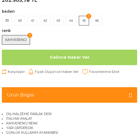
202.905,78 TL
beden
39
40
41
42
43
44
45
46
renk
KAHVERENGI
Gelince Haber Ver
Karşılaştır
Fiyatı Düşünce Haber Ver
Ürün Bilgisi
DIŞ MALZEME PARLAK DERİ
İTALYAN İMALAT
KAHVERENGİ RENK
YARI ORTOPEDİK
GÜNLÜK KULLANIM AYAKKABISI