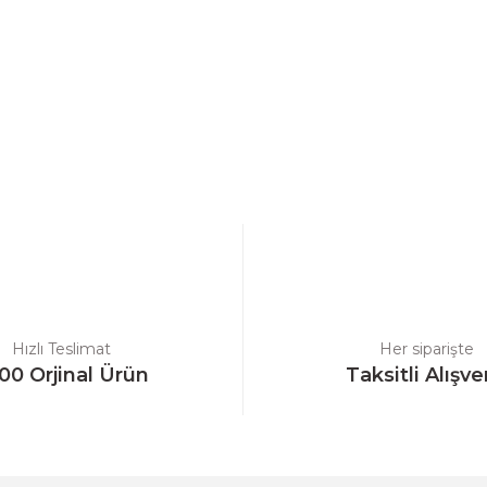
a yetersiz gördüğünüz noktaları öneri formunu kullanarak tarafımıza ilet
Bu ürüne ilk yorumu siz yapın!
Yorum Yaz
Hızlı Teslimat
Her siparişte
00 Orjinal Ürün
Taksitli Alışve