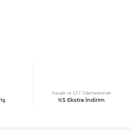
ebilirsiniz.
Havale ve EFT Ödemelerinde
riş
%5 Ekstra İndirim