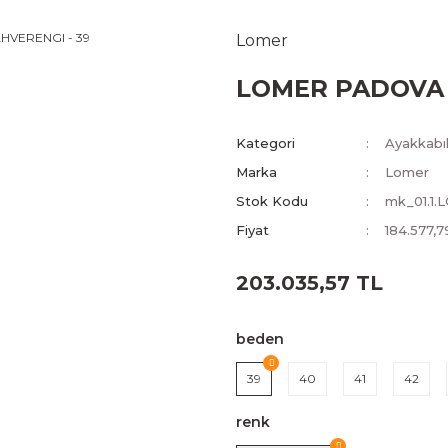
Lomer
LOMER PADOVA 
Kategori
Ayakkabıl
Marka
Lomer
Stok Kodu
mk_01.1.
Fiyat
184.577,
203.035,57 TL
beden
39
40
41
42
renk