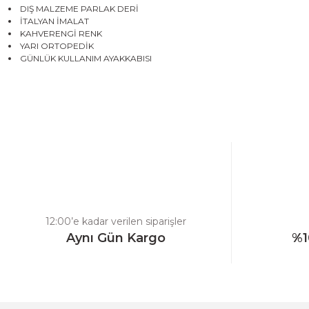
DIŞ MALZEME PARLAK DERİ
İTALYAN İMALAT
KAHVERENGİ RENK
YARI ORTOPEDİK
GÜNLÜK KULLANIM AYAKKABISI
Bu ürünün fiyat bilgisi, resim, ürün açıklamalarında ve diğer konulard
Görüş ve önerileriniz için teşekkür ederiz.
Ürün resmi kalitesiz, bozuk veya görüntülenemiyor.
Ürün açıklamasında eksik bilgiler bulunuyor.
Ürün bilgilerinde hatalar bulunuyor.
Ürün fiyatı diğer sitelerden daha pahalı.
12:00’e kadar verilen siparişler
Bu ürüne benzer farklı alternatifler olmalı.
Aynı Gün Kargo
%1