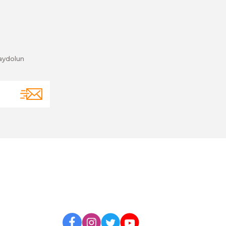
aydolun
BİZİ TAKİP EDİN