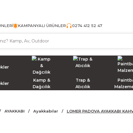
TÜRKİYE'NİN AV VE KAMP MALZEMECİSİ
ÜNLERİ
KAMPANYALI ÜRÜNLER
0274 412 52 47
Kamp &
Trap &
Paintba
ekler
Dağcılık
Atıcılık
Malzeme
AYAKKABI
Ayakkabılar
LOMER PADOVA AYAKKABI KAHVE