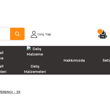
Giriş Yap
Hakkımızda
İlet
ll
Dalış
leri
Malzemeleri
RENGI - 39