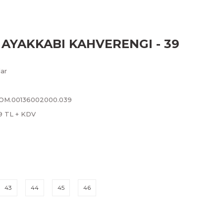
AYAKKABI KAHVERENGI - 39
ar
LOM.00136002000.039
79 TL + KDV
43
44
45
46