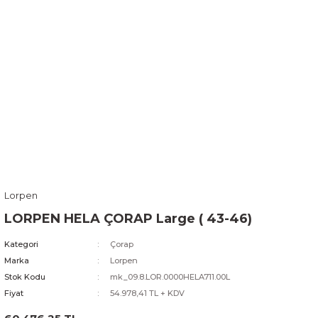
Lorpen
LORPEN HELA ÇORAP Large ( 43-46)
Kategori
Çorap
Marka
Lorpen
Stok Kodu
mk_09.8.LOR.0000HELA711.00L
Fiyat
54.978,41 TL + KDV