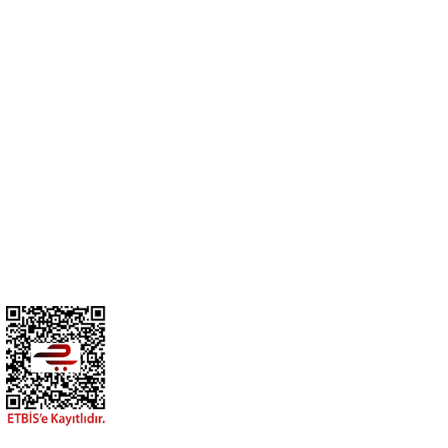
Cihan Av İnş. İth. İhrc. San. Tic. Ltd. Şti. Özyurt Mah. Nakipoğlu Cad.
No:21 Gediz- Kütahya / Türkiye
cihangir@cihanav.com
0274 412 52 47
Üyelik
Kurumsal
BİZİ TAKİP EDİN