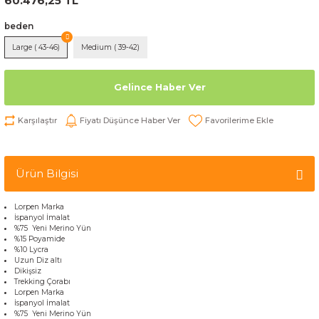
60.476,25 TL
beden
Large ( 43-46)
Medium ( 39-42)
Gelince Haber Ver
Karşılaştır
Fiyatı Düşünce Haber Ver
Ürün Bilgisi
Lorpen Marka
İspanyol İmalat
%75 Yeni Merino Yün
%15 Poyamide
%10 Lycra
Uzun Diz altı
Dikişsiz
Trekking Çorabı
Lorpen Marka
İspanyol İmalat
%75 Yeni Merino Yün