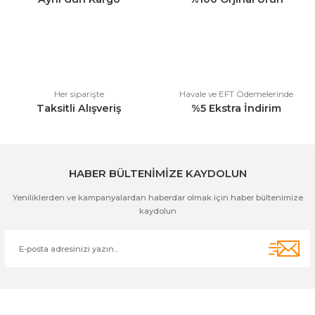
Ürün bilgilerinde hatalar bulunuyor.
Ürün fiyatı diğer sitelerden daha pahalı.
Bu ürüne benzer farklı alternatifler olmalı.
Her siparişte
Havale ve EFT Ödemelerinde
Taksitli Alışveriş
%5 Ekstra İndirim
Gönder
HABER BÜLTENİMİZE KAYDOLUN
Yeniliklerden ve kampanyalardan haberdar olmak için haber bültenimize
kaydolun