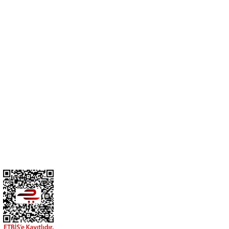
Cihan Av İnş. İth. İhrc. San. Tic. Ltd. Şti. Özyurt Mah. Nakipoğlu Cad.
No:21 Gediz- Kütahya / Türkiye
cihangir@cihanav.com
0274 412 52 47
Üyelik
Kurumsal