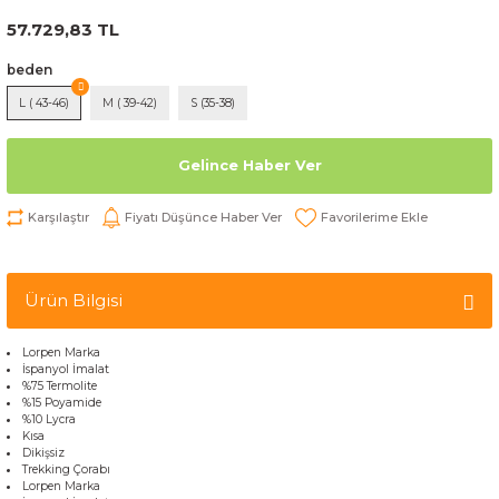
57.729,83 TL
beden
L ( 43-46)
M ( 39-42)
S (35-38)
Gelince Haber Ver
Karşılaştır
Fiyatı Düşünce Haber Ver
Ürün Bilgisi
Lorpen Marka
İspanyol İmalat
%75 Termolite
%15 Poyamide
%10 Lycra
Kısa
Dikişsiz
Trekking Çorabı
Lorpen Marka