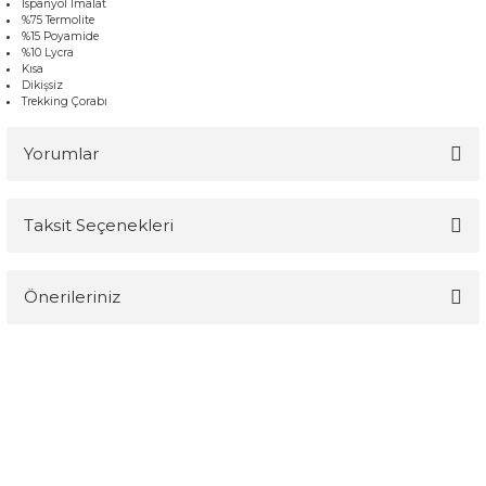
İspanyol İmalat
%75 Termolite
%15 Poyamide
%10 Lycra
Kısa
Dikişsiz
Trekking Çorabı
Yorumlar
Taksit Seçenekleri
Bu ürüne ilk yorumu siz yapın!
Önerileriniz
Yorum Yaz
Bu ürünün fiyat bilgisi, resim, ürün açıklamalarında ve diğer
konularda yetersiz gördüğünüz noktaları öneri formunu kullanarak
tarafımıza iletebilirsiniz.
Görüş ve önerileriniz için teşekkür ederiz.
Ürün resmi kalitesiz, bozuk veya görüntülenemiyor.