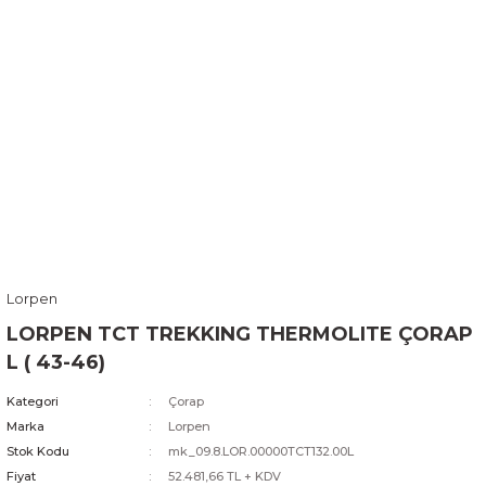
Lorpen
LORPEN TCT TREKKING THERMOLITE ÇORAP
L ( 43-46)
Kategori
Çorap
Marka
Lorpen
Stok Kodu
mk_09.8.LOR.00000TCT132.00L
Fiyat
52.481,66 TL + KDV