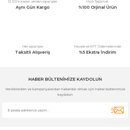
12:00’e kadar verilen siparişler
Hızlı Teslimat
Ürün açıklamasında eksik bilgiler bulunuyor.
Aynı Gün Kargo
%100 Orjinal Ürün
Ürün bilgilerinde hatalar bulunuyor.
Ürün fiyatı diğer sitelerden daha pahalı.
Bu ürüne benzer farklı alternatifler olmalı.
Her siparişte
Havale ve EFT Ödemelerinde
Taksitli Alışveriş
%5 Ekstra İndirim
Gönder
HABER BÜLTENİMİZE KAYDOLUN
Yeniliklerden ve kampanyalardan haberdar olmak için haber bültenimize
kaydolun