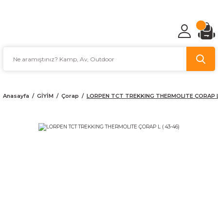
TÜRKİYE'NİN AV VE KAMP MALZEMECİSİ
Anasayfa
GİYİM
Çorap
LORPEN TCT TREKKING THERMOLITE ÇORAP L 