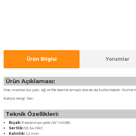
Ürün Bilgisi
Yorumlar
Ürün Açıklaması:
Mac markalı bu çakı, ağ ve file kesme amaçlı olarak da kullanılabilir. Kurt
Kabza rengi: Sarı
Teknik Özellikleri:
Bıçak:
Paslanmaz çelik (W 1.4028)
Sertlik:
53-54 HRC
Kalınlık:
1,2 mm