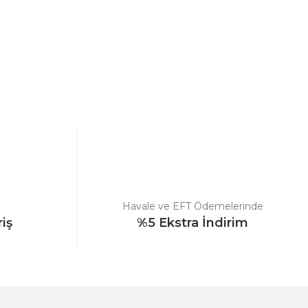
ebilirsiniz.
Havale ve EFT Ödemelerinde
riş
%5 Ekstra İndirim