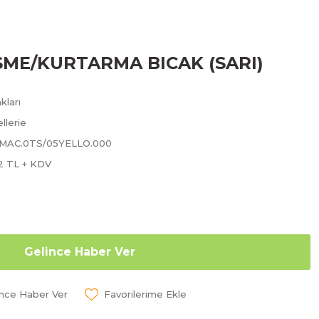
SME/KURTARMA BICAK (SARI)
kları
llerie
.MAC.0TS/05YELLO.000
2 TL + KDV
Gelince Haber Ver
ünce Haber Ver