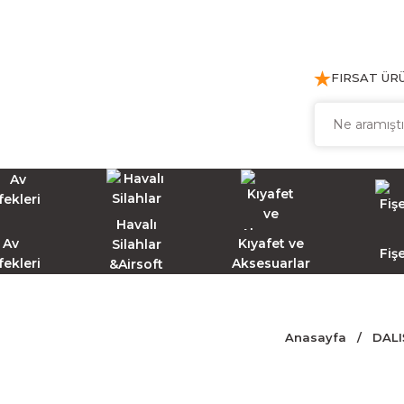
FIRSAT ÜR
Havalı
Av
Kıyafet ve
Silahlar
Fiş
fekleri
Aksesuarlar
&Airsoft
Anasayfa
DALI