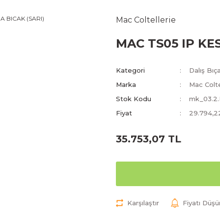
Mac Coltellerie
MAC TS05 IP KE
Kategori
Dalış Bıça
Marka
Mac Colte
Stok Kodu
mk_03.2
Fiyat
29.794,2
35.753,07 TL
Karşılaştır
Fiyatı Düş