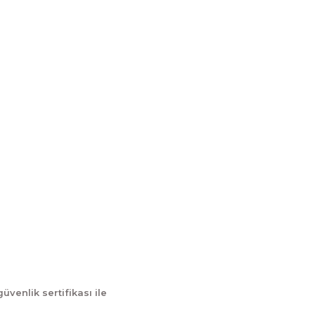
İletişim
İletişim Formu
tum
Havale Bildirim Formu
Kargo Takibi
güvenlik sertifikası ile