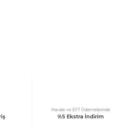
ebilirsiniz.
Havale ve EFT Ödemelerinde
riş
%5 Ekstra İndirim