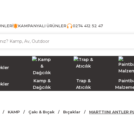
TÜRKİYE'NİN AV VE KAMP MALZEMECİSİ
ÜNLERİ
KAMPANYALI ÜRÜNLER
0274 412 52 47
Kamp &
Trap &
Paintba
ekler
Dağcılık
Atıcılık
Malzeme
KAMP
Çakı & Bıçak
Bıçaklar
MARTTIINI ANTLER PL