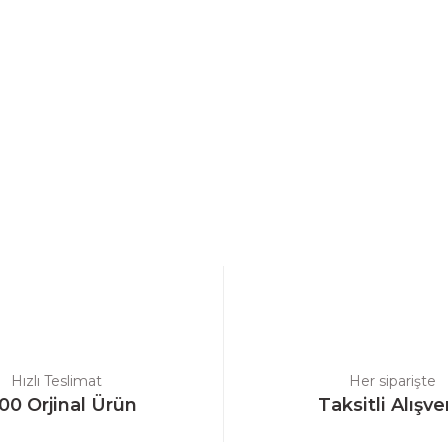
a yetersiz gördüğünüz noktaları öneri formunu kullanarak tarafımıza ilet
Bu ürüne ilk yorumu siz yapın!
Yorum Yaz
Hızlı Teslimat
Her siparişte
00 Orjinal Ürün
Taksitli Alışve