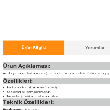
Ürün Bilgisi
Yorumlar
Ürün Açıklaması:
Avcılık yaparken kullanabileceğiniz, şık bir bıçak modelidir. Keskin bıçak y
Özellikleri:
Karbon çelik malzemeden üretilmiştir.
Sap kısmı ısıl işlem görmüştür.
Neme karşı mükemmel korumalıdır.
Teknik Özellikleri:
Bıçak uzunluğu:
11 cm