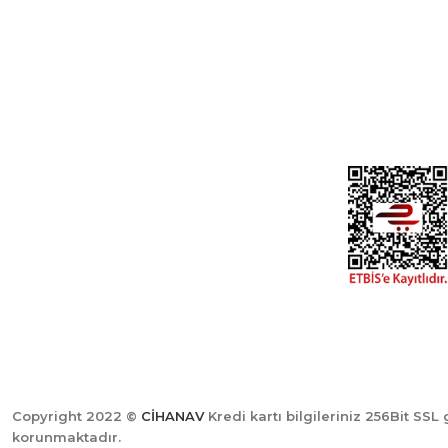
Özyurt Mah. Nakipoğlu Cad. No:21
Gediz- Kütahya / Türkiye
Yeni Üyelik
Üye Girişi
cihangir@cihanav.com
Şifremi Unut
0274 412 52 47
Copyright 2022 ©
CİHANAV
Kredi kartı bilgileriniz 256Bit SSL 
korunmaktadır.