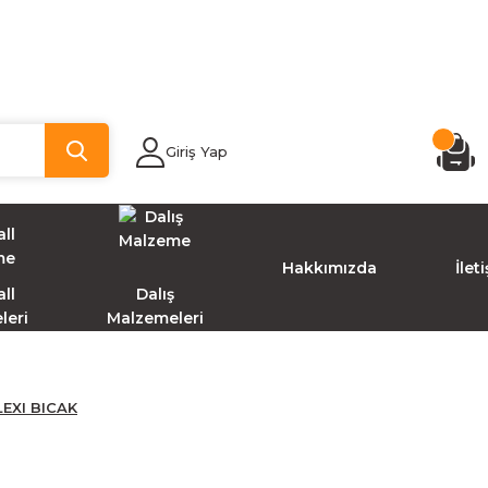
Giriş Yap
Hakkımızda
İlet
ll
Dalış
leri
Malzemeleri
EXI BICAK