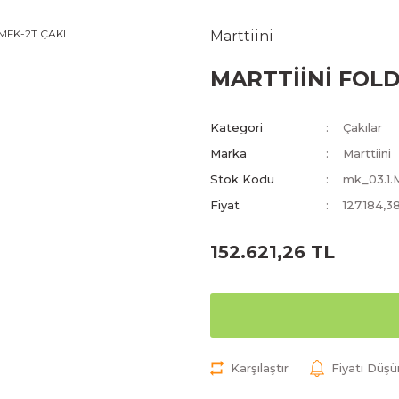
Marttiini
MARTTİİNİ FOLD
Kategori
Çakılar
Marka
Marttiini
Stok Kodu
mk_03.1.
Fiyat
127.184,3
152.621,26 TL
Karşılaştır
Fiyatı Düş