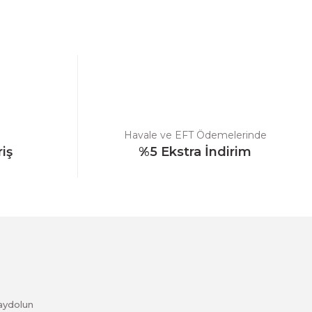
ebilirsiniz.
Havale ve EFT Ödemelerinde
riş
%5 Ekstra İndirim
aydolun