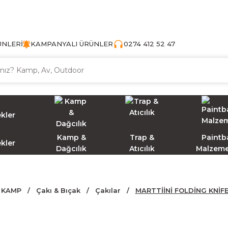
TÜRKİYE'NİN AV VE KAMP MALZEMECİSİ
ÜNLERİ
KAMPANYALI ÜRÜNLER
0274 412 52 47
Kamp &
Trap &
Paintba
ekler
Dağcılık
Atıcılık
Malzeme
KAMP
Çakı & Bıçak
Çakılar
MARTTİİNİ FOLDİNG KNİF