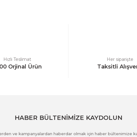
a yetersiz gördüğünüz noktaları öneri formunu kullanarak tarafımıza ilet
Bu ürüne ilk yorumu siz yapın!
Yorum Yaz
Hızlı Teslimat
Her siparişte
00 Orjinal Ürün
Taksitli Alışve
Gönder
HABER BÜLTENİMİZE KAYDOLUN
klerden ve kampanyalardan haberdar olmak için haber bültenimize k