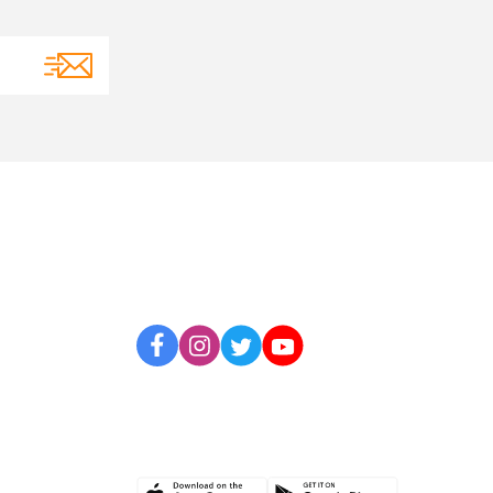
BİZİ TAKİP EDİN
UYGULAMAMIZI İNDİRİN