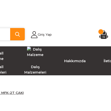
Giriş Yap
Hakkımızda
İlet
ll
Dalış
leri
Malzemeleri
E MFK-2T ÇAKI