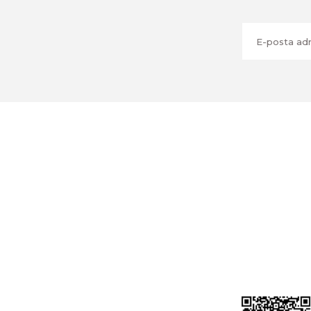
Üyelik
Cihan Av İnş. İth. İhrc. San. Tic. Ltd. Şti.
Özyurt Mah. Nakipoğlu Cad. No:21
Gediz- Kütahya / Türkiye
Yeni Üyelik
Üye Girişi
cihangir@cihanav.com
Şifremi Unut
0274 412 52 47