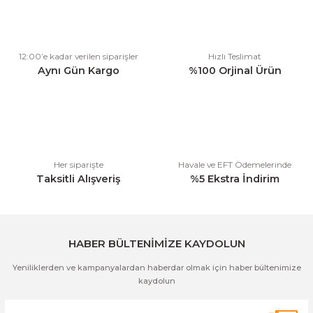
Görüş ve önerileriniz için teşekkür ederiz.
Ürün resmi kalitesiz, bozuk veya görüntülenemiyor.
12:00’e kadar verilen siparişler
Hızlı Teslimat
Ürün açıklamasında eksik bilgiler bulunuyor.
Aynı Gün Kargo
%100 Orjinal Ürün
Ürün bilgilerinde hatalar bulunuyor.
Ürün fiyatı diğer sitelerden daha pahalı.
Bu ürüne benzer farklı alternatifler olmalı.
Her siparişte
Havale ve EFT Ödemelerinde
Taksitli Alışveriş
%5 Ekstra İndirim
Gönder
HABER BÜLTENİMİZE KAYDOLUN
Yeniliklerden ve kampanyalardan haberdar olmak için haber bültenimize
kaydolun