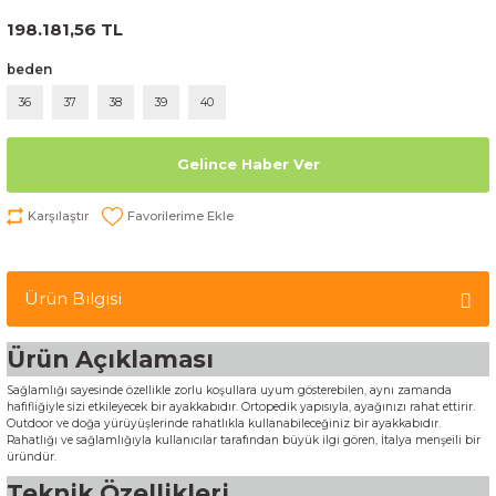
198.181,56 TL
beden
36
37
38
39
40
Gelince Haber Ver
Karşılaştır
Ürün Bilgisi
Ürün Açıklaması
Sağlamlığı sayesinde özellikle zorlu koşullara uyum gösterebilen, aynı zamanda
hafifliğiyle sizi etkileyecek bir ayakkabıdır. Ortopedik yapısıyla, ayağınızı rahat ettirir.
Outdoor ve doğa yürüyüşlerinde rahatlıkla kullanabileceğiniz bir ayakkabıdır.
Rahatlığı ve sağlamlığıyla kullanıcılar tarafından büyük ilgi gören, İtalya menşeili bir
üründür.
Teknik Özellikleri