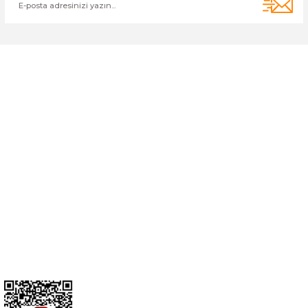
Cihan Av İnş. İth. İhrc. San. Tic. Ltd. Şti. Özyurt Mah. Nakipoğlu Cad.
No:21 Gediz- Kütahya / Türkiye
cihangir@cihanav.com
0274 412 52 47
Üyelik
Kurumsal