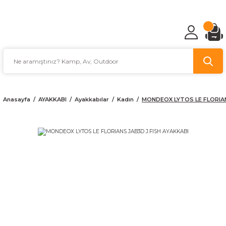
TÜRKİYE'NİN AV VE KAMP MALZEMECİSİ
Anasayfa
AYAKKABI
Ayakkabılar
Kadın
MONDEOX LYTOS LE FLORIAN