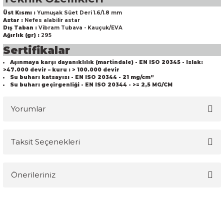
Üst Kısmı :
Yumuşak Süet Deri 1.6/1.8 mm
Astar :
Nefes alabilir astar
Dış Taban :
Vibram Tubava - Kauçuk/EVA
Ağırlık (gr) :
295
Sertifikalar
Aşınmaya karşı dayanıklılık (martindale) - EN ISO 20345 - Islak:
>47.000 devir – kuru : > 100.000 devir
Su buharı katsayısı - EN ISO 20344 - 21 mg/cm”
Su buharı geçirgenliği - EN ISO 20344 - >= 2,5 MG/CM
Yorumlar
Taksit Seçenekleri
Bu ürüne ilk yorumu siz yapın!
Önerileriniz
Yorum Yaz
Bu ürünün fiyat bilgisi, resim, ürün açıklamalarında ve diğer
konularda yetersiz gördüğünüz noktaları öneri formunu kullanarak
tarafımıza iletebilirsiniz.