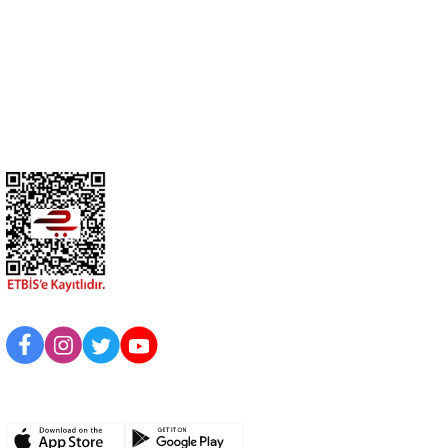
Üyelik
Kurumsal
BİZİ TAKİP EDİN
UYGULAMAMIZI İNDİRİN