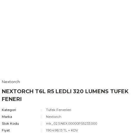
Nextorch
NEXTORCH T6L R5 LEDLI 320 LUMENS TUFEK
FENERI
Kategori
Tüfek Fenerleri
Marka
Nextorch
Stok Kodu
mk_02.5.NEX.00000PS5233.000
Fiyat
190.498,13 TL + KDV