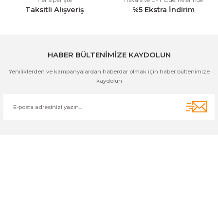
Taksitli Alışveriş
%5 Ekstra İndirim
Gönder
HABER BÜLTENİMİZE KAYDOLUN
Yeniliklerden ve kampanyalardan haberdar olmak için haber bültenimize
kaydolun
Cihan Av İnş. İth. İhrc. San. Tic. Ltd. Şti. Özyurt Mah. Nakipoğlu Cad.
No:21 Gediz- Kütahya / Türkiye
cihangir@cihanav.com
0274 412 52 47