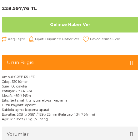
228.597,76 TL
Gelince Haber Ver
Karşılaştır
Fiyatı Düşünce Haber Ver
Ürün Bilgisi
Ampul
:
CREE
R5
LED
Çıkışı:
320
lümen
Süre:
100 dakika
Batarya
:
2
*
CR123A
Mesafe
:
469
'
/
143m
Bitiş
:
Sert
siyah titanyum
eloksal
kaplama
Tüfek bağlantı aparatı
Kablolu açma-kapama aparatı
Boyutlar:
5.08
"
x
0.98
"
/
129 x
25mm
(
Kafa çapı
1.34
"
/
34mm
)
Ağırlık
:
3.93oz
/
112g
(pil
hariç
)
Yorumlar